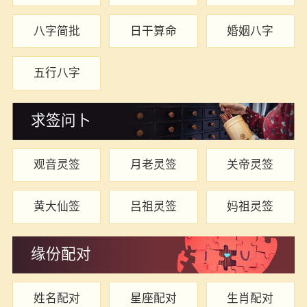
八字简批
日干算命
婚姻八字
五行八字
求签问卜
观音灵签
月老灵签
关帝灵签
黄大仙签
吕祖灵签
妈祖灵签
缘份配对
姓名配对
星座配对
生肖配对