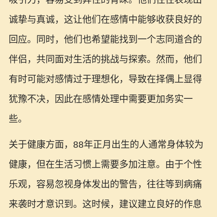
诚挚与真诚，这让他们在感情中能够收获良好的
回应。同时，他们也希望能找到一个志同道合的
伴侣，共同面对生活的挑战与探索。然而，他们
有时可能对感情过于理想化，导致在择偶上显得
犹豫不决，因此在感情处理中需要更加务实一
些。
关于健康方面，88年正月出生的人通常身体较为
健康，但在生活习惯上需要多加注意。由于个性
乐观，容易忽视身体发出的警告，往往等到病痛
来袭时才意识到。这时候，建议建立良好的作息