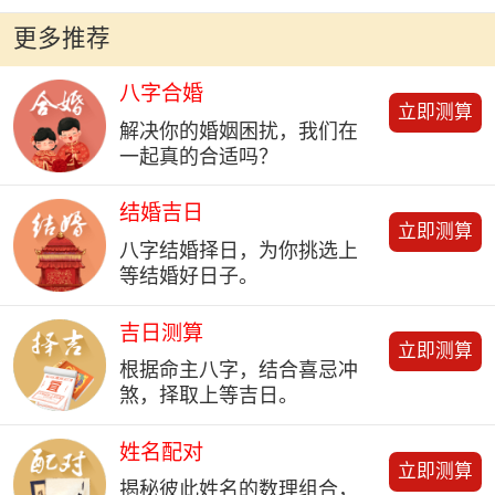
更多推荐
八字合婚
立即测算
解决你的婚姻困扰，我们在
一起真的合适吗？
结婚吉日
立即测算
八字结婚择日，为你挑选上
等结婚好日子。
吉日测算
立即测算
根据命主八字，结合喜忌冲
煞，择取上等吉日。
姓名配对
立即测算
揭秘彼此姓名的数理组合，