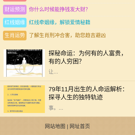
财运预测
你什么时候能挣钱发大财？
红线姻缘
红线牵姻缘，解锁爱情秘籍
生肖运势
了解生肖刑冲合害，助您趋吉避凶
在这个纷繁复杂的世界中，我们常常
会对命运感到好奇，尤其是为什么有
探秘命运：为何有的人富贵，
的人生来就富贵，而有的人却常常要
有的人穷困？
为温饱烦恼。这种命运的差异，往往
让...
1979年11月出生的人，承载着特定
的时代印记与文化气息，他们的命运
79年11月出生的人命运解析：
如同一条流淌的河流，既有波澜壮阔
探寻人生的独特轨迹
的历史背景，也有细水长流的人生故
事。...
网站地图
|
网址首页