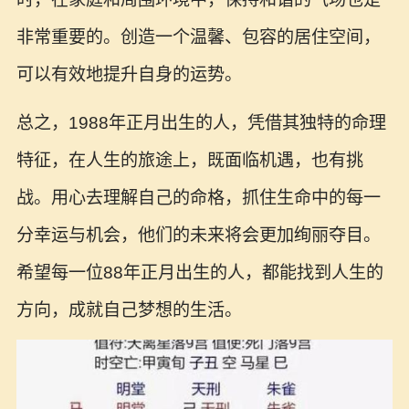
非常重要的。创造一个温馨、包容的居住空间，
可以有效地提升自身的运势。
总之，1988年正月出生的人，凭借其独特的命理
特征，在人生的旅途上，既面临机遇，也有挑
战。用心去理解自己的命格，抓住生命中的每一
分幸运与机会，他们的未来将会更加绚丽夺目。
希望每一位88年正月出生的人，都能找到人生的
方向，成就自己梦想的生活。