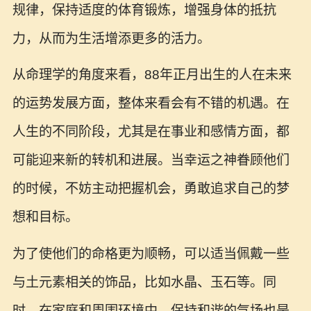
规律，保持适度的体育锻炼，增强身体的抵抗
力，从而为生活增添更多的活力。
从命理学的角度来看，88年正月出生的人在未来
的运势发展方面，整体来看会有不错的机遇。在
人生的不同阶段，尤其是在事业和感情方面，都
可能迎来新的转机和进展。当幸运之神眷顾他们
的时候，不妨主动把握机会，勇敢追求自己的梦
想和目标。
为了使他们的命格更为顺畅，可以适当佩戴一些
与土元素相关的饰品，比如水晶、玉石等。同
时，在家庭和周围环境中，保持和谐的气场也是