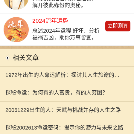
解开彼此缘份的奥秘。
2024流年运势
立即测算
总述2024年运程 好坏、分析
福祸吉凶，助你万事皆宜。
相关文章
1972年出生的人命运解析：探讨其人生旅途的四
季变迁
探秘命运：为何有的人富贵，有的人穷困？
20061229出生的人：天赋与挑战并存的人生之路
探秘2002613命运密码：揭示你的潜力与未来之路