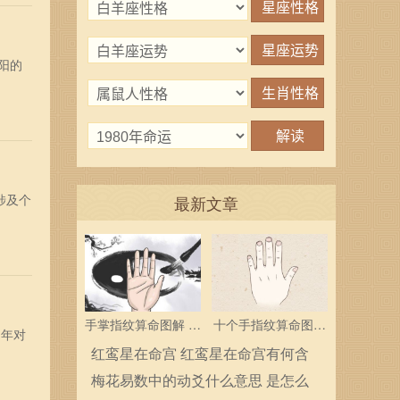
阳的
涉及个
最新文章
手掌指纹算命图解 三
十个手指纹算命图解
1年对
个斗多为中层领导
分析指纹算命是什么
红鸾星在命宫 红鸾星在命宫有何含
义
梅花易数中的动爻什么意思 是怎么