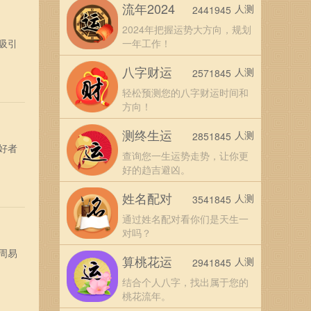
流年2024
人测
2441945
2024年把握运势大方向，规划
吸引
一年工作！
八字财运
人测
2571845
轻松预测您的八字财运时间和
方向！
测终生运
人测
2851845
好者
查询您一生运势走势，让你更
好的趋吉避凶。
姓名配对
人测
3541845
通过姓名配对看你们是天生一
对吗？
周易
算桃花运
人测
2941845
结合个人八字，找出属于您的
桃花流年。