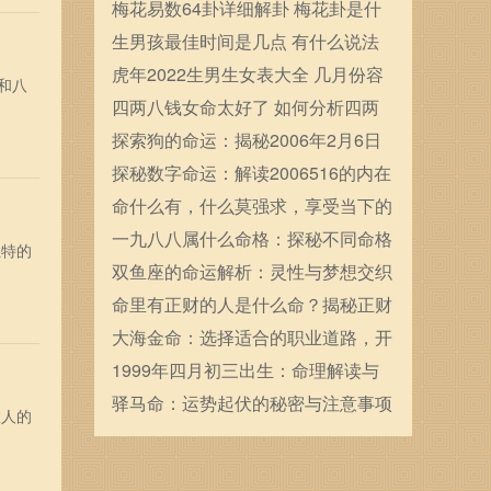
确定的
梅花易数64卦详细解卦 梅花卦是什
么
生男孩最佳时间是几点 有什么说法
虎年2022生男生女表大全 几月份容
和八
易生男宝宝
四两八钱女命太好了 如何分析四两
八钱女命
探索狗的命运：揭秘2006年2月6日
出生犬的性格与运势
探秘数字命运：解读2006516的内在
玄机
命什么有，什么莫强求，享受当下的
美好与平淡生活
一九八八属什么命格：探秘不同命格
独特的
的性格与人生轨迹
双鱼座的命运解析：灵性与梦想交织
的星座人生
命里有正财的人是什么命？揭秘正财
命的特点与运势
大海金命：选择适合的职业道路，开
启人生新篇章
1999年四月初三出生：命理解读与
人生启示
驿马命：运势起伏的秘密与注意事项
数人的
解析