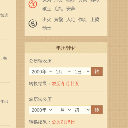
破土
启钻
安葬
正如这
出火
嫁娶
入宅
作灶
上梁
动土
年历转化
，每
公历转农历
转
转换结果：
农历冬月廿五
农历转公历
5年出
转
转换结果：
公历2月5日