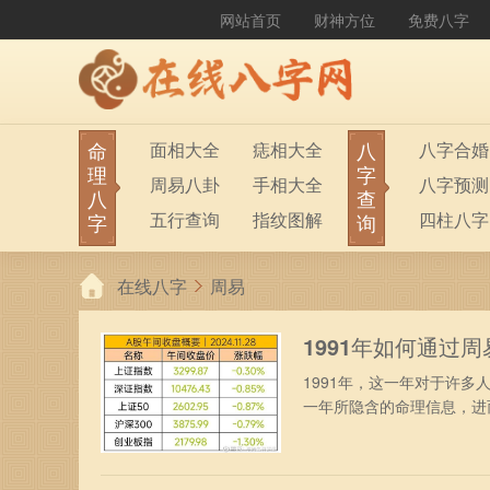
网站首页
财神方位
免费八字
命
八
面相大全
痣相大全
八字合婚
理
字
周易八卦
手相大全
八字预测
八
查
五行查询
指纹图解
四柱八字
字
询
生男生女
称骨算命
六十甲子
在线八字
周易
前世今生
塔罗占卜
八字财运
紫微斗数
梅花易数
1991年如何通过
1991年，这一年对于许
一年所隐含的命理信息，进而