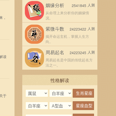
姻缘分析
人测
2541845
从命理上来分析你的姻缘情
来，
况。
紫微斗数
人测
24223422
揭开命运玄机，掌握人生方
向。
周易起名
人测
24223245
解读
周易起名是中国的传统起名方
法之一。
性格解读
关于