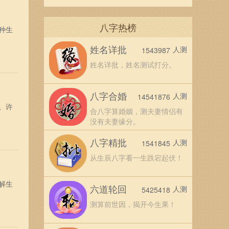
八字热榜
种生
姓名详批
人测
1543987
姓名详批，姓名测试打分。
八字合婚
人测
14541876
。许
合八字算婚姻，测夫妻情侣有
没有夫妻缘分。
八字精批
人测
1541845
从生辰八字看一生跌宕起伏！
解生
六道轮回
人测
5425418
测算前世因，揭开今生果！