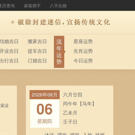
黄历查询
诸葛测字
八字合婚
流
结婚吉日
搬家吉日
星座运势
年
开业吉日
提车吉日
生肖运势
运
出行吉日
订婚吉日
今日运势
势
2026年08月
六月廿四
06
丙午年【马年】
探索这
乙未月
星期四
壬子日
沐浴
理发
捕捉
入殓
移柩