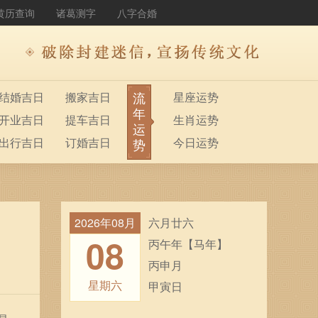
黄历查询
诸葛测字
八字合婚
流
结婚吉日
搬家吉日
星座运势
年
开业吉日
提车吉日
生肖运势
运
出行吉日
订婚吉日
今日运势
势
2026年08月
六月廿六
08
丙午年【马年】
丙申月
星期六
甲寅日