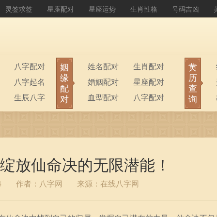
灵签求签
星座配对
星座运势
生肖性格
号码吉凶
姻
黄
八字配对
姓名配对
生肖配对
缘
历
八字起名
婚姻配对
星座配对
配
查
生辰八字
血型配对
八字配对
对
询
八字排盘
公司起名
绽放仙命决的无限潜能！
4
作者：八字网
来源：在线八字网