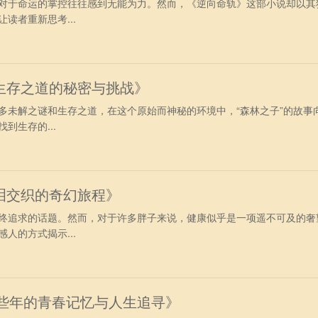
对于命运的掌控往往感到无能为力。然而，《逆向命轨》这部小说却以其
读者重新思考...
生存之道的秘密与挑战》
多未解之谜和生存之道，在这个原始而神秘的环境中，“森林之子”的故事
到生存的...
泪交织的奇幻旅程》
终追求的话题。然而，对于许多胖子来说，健康似乎是一项遥不可及的奢
人的方式揭示...
那些年的青春记忆与人生追寻》