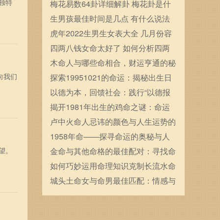
独特
确定的
梅花易数64卦详细解卦 梅花卦是什
么
生男孩最佳时间是几点 有什么说法
虎年2022生男生女表大全 几月份容
易生男宝宝
四两八钱女命太好了 如何分析四两
八钱女命
木命人与哪些命相合，财运亨通的秘
向我们
密探究
探索19951021的命运：揭秘出生日
期的命理奥秘
以德为本，回馈社会：践行“以德报
德”的人生哲学
揭开1981年出生的鸡命之谜：命运
与性格解析
卢中火命人忌讳的颜色与人生运势的
巧妙关联
1958年命——探寻命运的奥秘与人
望。
生的转折点
金命与其他命格的最佳配对：寻找命
中注定的缘分
如何巧妙运用命理知识克制长流水命
特质，掌控人生的方向与命运
城头土命女与命男最佳匹配：情感与
命理的完美交融