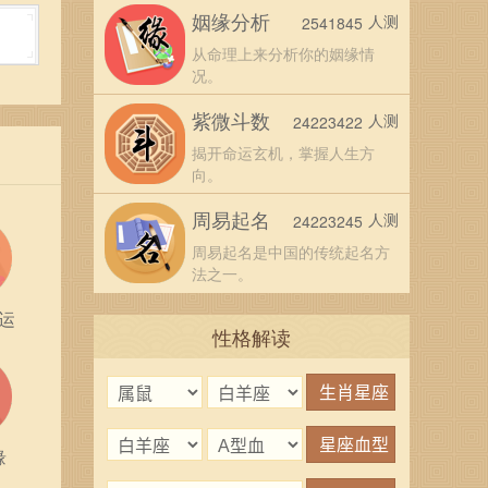
姻缘分析
人测
2541845
从命理上来分析你的姻缘情
况。
紫微斗数
人测
24223422
个门
揭开命运玄机，掌握人生方
向。
行之
周易起名
人测
24223245
周易起名是中国的传统起名方
量与
法之一。
别样
运
性格解读
缘