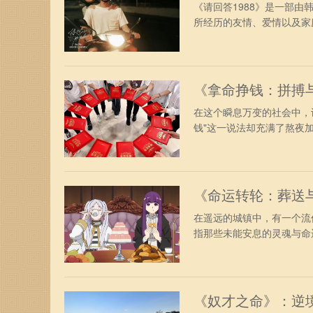
《请回答1988》是一部由
所经历的友情、爱情以及家庭
《拿命挣钱：拼搏
在这个瞬息万变的社会中，
钱"这一说法却充满了熬夜加
《命运转轮：葬送
在遥远的城镇中，有一个流
指那些未能安息的灵魂与命运
《奴才之命》：逆