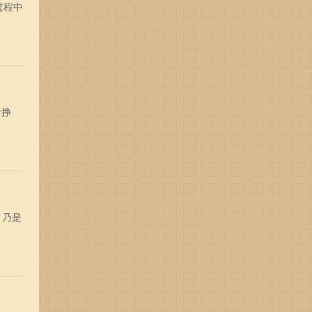
过程中
命挣
，乃是