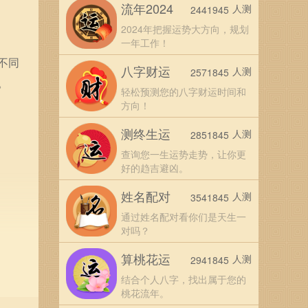
流年2024
人测
2441945
2024年把握运势大方向，规划
一年工作！
不同
八字财运
人测
2571845
。
轻松预测您的八字财运时间和
方向！
测终生运
人测
2851845
查询您一生运势走势，让你更
好的趋吉避凶。
姓名配对
人测
3541845
通过姓名配对看你们是天生一
对吗？
算桃花运
人测
2941845
结合个人八字，找出属于您的
桃花流年。