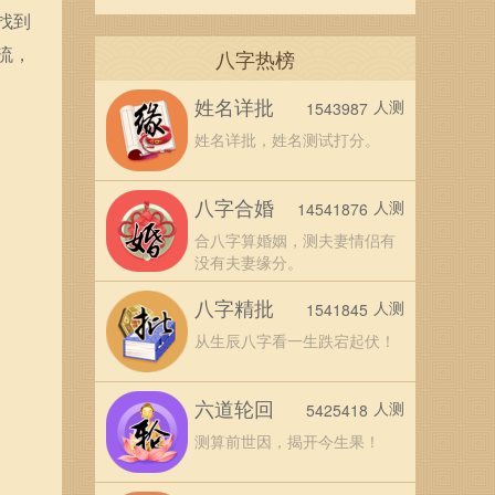
找到
流，
八字热榜
姓名详批
人测
1543987
姓名详批，姓名测试打分。
八字合婚
人测
14541876
合八字算婚姻，测夫妻情侣有
没有夫妻缘分。
八字精批
人测
1541845
从生辰八字看一生跌宕起伏！
六道轮回
人测
5425418
测算前世因，揭开今生果！