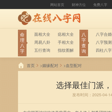
网站首页
财神方位
免费八字
命
八
面相大全
痣相大全
八字合婚
理
字
周易八卦
手相大全
八字预测
八
查
五行查询
指纹图解
四柱八字
字
询
生男生女
称骨算命
六十甲子
首页
>
姻缘配对
>
血型配对
前世今生
塔罗占卜
八字财运
紫微斗数
梅花易数
选择最佳门派，
发布时间：2025-04-1