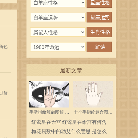
角色
最新文章
过鲜
手掌指纹算命图解 三
十个手指纹算命图解
个斗多为中层领导
分析指纹算命是什么
红鸾星在命宫 红鸾星在命宫有何含
义
梅花易数中的动爻什么意思 是怎么