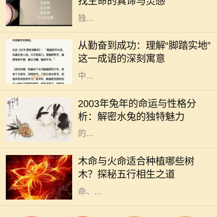
找生命的真谛与灵感
时代，每一个出生日期都似乎蕴藏着
独...
在人生的旅途中，成功往往不是一蹴
而就的事情，而是一个不断努力、不
从勤奋到成功：理解“脚踏实地”
断奋斗的过程。在这个过程中，许多
这一成语的深刻寓意
成语成为我们学习和生活的指南。其
中...
2003年是农历的兔年，而根据中国五
行命理学，这一年出生的人属于“水
2003年兔年的命运与性格分
兔”。水兔的特性受水的影响，个性
析：解密水兔的独特魅力
温和、灵活多变，给人一种温润如玉
的...
木命和火命是中国五行学说中的两个
重要概念，它们不仅影响着一个人的
木命与火命适合种植哪些树
性格与命运，还与植物的选择息息相
木？探秘五行相生之道
关。在中华文化中，树木代表着生
命、...