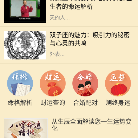
20070717这个特殊的日期，隐含着
生者的命运解析
丰富的数字哲学，昭示着出生在这一
天的人...
双子座是个富有魅力的星座，生于5
月21日至6月20日之间的双子们，凭
双子座的魅力：吸引力的秘密
借其机智与灵活的个性，成为社交场
与心灵的共鸣
合的明星。他们的吸引力不单来源于
外表...
命格解析
财运查询
合婚配对
测终身运
从生辰全面解读您一生运势变
化