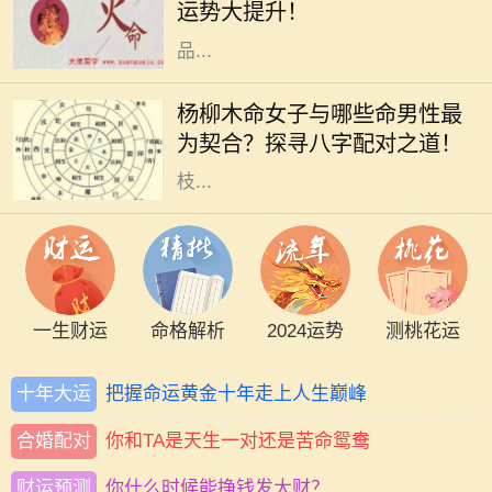
运势大提升！
命的人来说，如何选择适合的佩戴物
品...
在中国传统文化中，八字命理一直占
据着重要地位。尤其是对于男女配对
杨柳木命女子与哪些命男性最
的研究，更是深入人心。杨柳木命的
为契合？探寻八字配对之道！
女性独特而柔和，她们如同春天的柳
枝...
一生财运
命格解析
2024运势
测桃花运
十年大运
把握命运黄金十年走上人生巅峰
合婚配对
你和TA是天生一对还是苦命鸳鸯
财运预测
你什么时候能挣钱发大财？