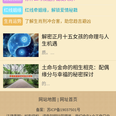
红线姻缘
红线牵姻缘，解锁爱情秘籍
生肖运势
了解生肖刑冲合害，助您趋吉避凶
正月十五，元宵节，是中国农历新年
的重要节日，也是象征着团圆和希望
解密正月十五女孩的命理与人
的时刻。在这个特别的日子出生的女
生机遇
孩，被赋予了独特的命理与人生特
质。...
在中国传统命理学中，五行学说是理
解人与人之间关系的重要工具。土命
土命与金命的相生相克：配偶
与金命的结合，不仅仅是一种命理组
缘分与幸福的秘密探讨
合，更是深藏着生活哲学和感情智慧
的...
网站地图
|
网址首页
备案：苏ICP备19037501号