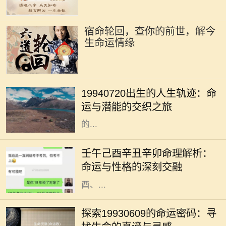
宿命轮回，查你的前世，解今
生命运情缘
在众多的出生日期中，1994年7月20
日这一日具有其独特的意义。对于这
19940720出生的人生轨迹：命
一日出生的人来说，他们的命运似乎
运与潜能的交织之旅
注定要与众不同。每个人都希望自己
的...
在浩瀚的命理学中，五行八字被视为
解读一个人命运的重要工具。不同的
壬午己酉辛丑辛卯命理解析：
命格拥有各自独特的性格特征与运势
命运与性格的深刻交融
走向。今天，我们将针对壬午、己
酉、...
四季更迭，岁月如梭，人生轨迹中总
有一些命运的节点，让我们不得不回
探索19930609的命运密码：寻
望过往，反思前行。在这个多元化的