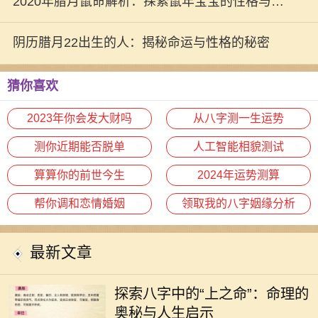
2020年腊月鼠命解析：探索鼠年宝宝的性格与命
运之路
阴历腊月22出生的人：揭秘命运与性格的秘密
猜你喜欢
2023年你会发大财吗
从八字测一生运势
测你近期能否脱单
人工智能相貌测试
算算你的前世今生
2024年运势测算
帮你调和恋情婚姻
领取我的八字姻缘分析
最新文章
在中国传统命理学中，每个人的出生
时刻可以用八字来描述，而八字又可
探索八字中的“上之命”：命理的
以分为多种命格，其中“上之命”便是
奥秘与人生启示