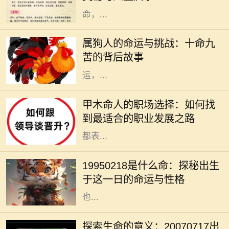
一种颇具神秘色彩的命格。上之
命，...
在中国传统文化中，属狗的人常常被
描绘为忠诚正直、勇敢无畏的形象。
属狗人的命运与挑战：十命九
然而，许多人并不知道的是，属狗的
苦的背后故事
命人常常面临着“十命九苦”的命
运，...
在古老的命理学中，甲木是五行之
一，象征着生机、成长和发展。甲木
甲木命人的职场选择：如何找
命的人如同春天的树木，充满了生命
到最适合的职业发展之路
力和创造力。他们在人际关系中通常
都表...
在中国传统文化中，八字命理被视为
解读一个人命运的重要工具。1995年
19950218是什么命：探秘出生
2月18日出生的人，正好是在农历正
于这一日的命运与性格
月初十，这一天在五行八字中的影响
也...
在我们的人生旅程中，每个生命的诞
生都注定有其独特的意义与使命。
探索生命的意义：20070717出