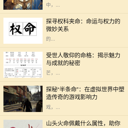
中，...
在这个瞬息万变的社会中，“权”与
“命”常常交织在一起，成为人们生活
探寻权科夹命：命运与权力的
中不可分割的两部分。权科夹命是一
微妙关系
个不常被提及的概念，但其所蕴含
的...
在这个复杂多变的世界中，总有一些
人因为其独特的人格魅力和卓越的成
受世人敬仰的命格：揭示魅力
就而受到世人的敬仰。他们的命格似
与成就的秘密
乎与生俱来就散发着一种独特的光
芒，...
在电子游戏历史上，少数几款作品能
够在玩家心中留下如此深刻的印记，
探秘“半条命”：在虚拟世界中塑
而《半条命》便是其中之一。这款由
造传奇的游戏影响力
Valve公司开发的第一人称射击游
戏，...
在命理学中，"山头火命"是指八字命
盘中五行属火的一种特定类型，具有
山头火命佩戴什么属性，助你
独特的特征和运势表现。对于山头火