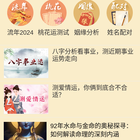
流年2024
桃花运测试
姻缘分析
姓名配对
八字分析看事业，测近期事业
运势走向
测爱情运，你俩到底合不合
适？
在五行学说中，命理的分类通常依据
出生的年份、月份、日子和时辰来确
92年水命与金命的奥秘探寻：
定，其中水命与金命便是两种常见的
如何解读命理的深刻内涵
命理类型。尤其在1992年出生的人