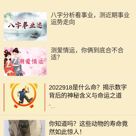
八字分析看事业，测近期事业
运势走向
测爱情运，你俩到底合不合
适？
在中国传统文化中，数字与命运之间
有着千丝万缕的联系。尤其是某些特
2022918是什么命？揭示数字
定的数字，常常被赋予特殊的意义和
背后的神秘含义与命运之道
象征。今天，我们就来深入探讨一下
“...
在自然界中，各种动物以不同的方式
生存着，而其中一些小生命却拥有令
你知道吗？这些动物的寿命竟
人惊叹的长寿。在地球的丰富生态
然如此惊人！
中，每一种动物都以自己的方式适应