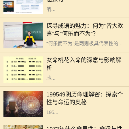
实真的如此吗？身高和腿长固然会影
响...
成语是汉语言文化的瑰宝，它们以简
探寻成语的魅力：何为“皆大欢
练的语言浓缩了深刻的哲理和丰富的
喜”与“何乐而不为”？
情感。在这些成语中，“皆大欢喜”与
“何乐而不为”是两则极具代表性的...
在佛教和命理学中，桃花一词常常与
浪漫、爱情和人际关系有关。对于女
女命桃花入命的深意与影响解
性命主来说，桃花入命是一个吉祥的
析
象征，暗示着人生有着丰富的情感体
验...
在中华文化中，命理学是研究个人运
势与性格的重要工具，尤其是通过阴
199549阴历命理解密：探索个
历来分析一个人的命运。今天，我们
性与命运的奥秘
将深入探讨19549年阴历（即公历的
195...
1973年，是一个在中国农历中被称为
“水牛年”的年份。根据命理学说，
1973年什么命男性：命运与性