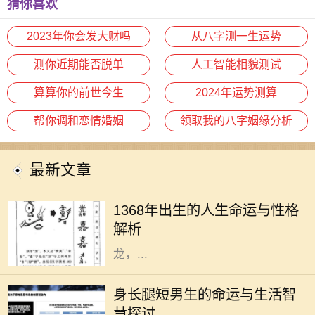
猜你喜欢
2023年你会发大财吗
从八字测一生运势
测你近期能否脱单
人工智能相貌测试
算算你的前世今生
2024年运势测算
帮你调和恋情婚姻
领取我的八字姻缘分析
最新文章
每个年份都有它独特的命理特征，而
1368年正好是中国历史上一个重要的
1368年出生的人生命运与性格
年份。根据中国传统的命理学说，
解析
1368年属于戊辰年，戊土为阳，辰为
龙，...
在这个充满竞争与压力的时代，身长
腿短的男生往往会被贴上标签，似乎
身长腿短男生的命运与生活智
他们的身材决定了他们的命运。但事
慧探讨