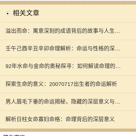
相关文章
溢出而命：寓意深刻的成语背后的故事与人生哲
学
壬午己酉辛丑辛卯命理解析：命运与性格的深刻
交融
92年水命与金命的奥秘探寻：如何解读命理的深
刻内涵
探索生命的意义：20070717出生者的命运解析
男人眉毛下垂的命运揭秘，隐藏的深层意义与运
势探讨！
解析日柱女命寡妇命格：命理背后的深层意义