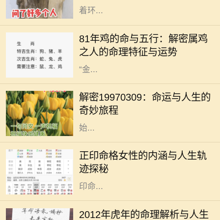
着环...
在中国传统文化中，生肖和五行的组
合常常被用来解读一个人的命运与性
81年鸡的命与五行：解密属鸡
格特征。1981年出生的人属鸡，根据
之人的命理特征与运势
五行的理论，出生于这一年的鸡是
“金...
在命理学的浩瀚海洋中，许多数字和
日期承载着独特的象征意义。1997年
解密19970309：命运与人生的
3月9日，这一天不仅仅是一个普普通
奇妙旅程
通的日子，更是象征着某种命运的开
始...
正印命格在八字命理中，是一种被视
为吉祥的命格类型，尤其对女性而
正印命格女性的内涵与人生轨
言，具有独特的象征意义。正印通常
迹探秘
代表着母亲、智慧与情感，对处于正
印命...
在中国传统文化中，生肖文化有着深
厚的根基，特别是对于每一年出生的
2012年虎年的命理解析与人生
孩子，大家都十分关注他们的命理与