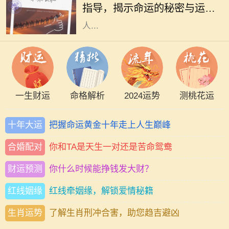
指导，揭示命运的秘密与运势
性格特征。2012年是壬辰年，属虎的
的变化
人...
一生财运
命格解析
2024运势
测桃花运
十年大运
把握命运黄金十年走上人生巅峰
合婚配对
你和TA是天生一对还是苦命鸳鸯
财运预测
你什么时候能挣钱发大财？
红线姻缘
红线牵姻缘，解锁爱情秘籍
生肖运势
了解生肖刑冲合害，助您趋吉避凶
《1984》是乔治·奥威尔所著的一部