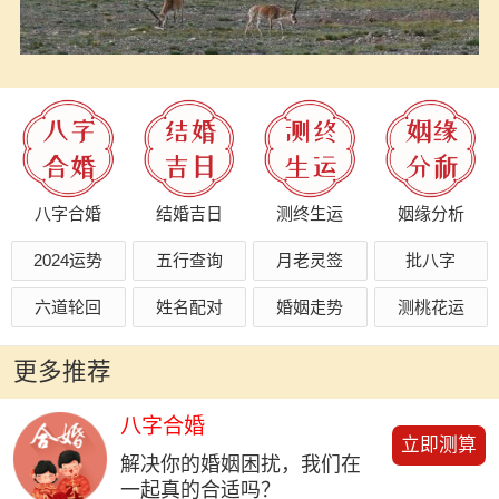
八字合婚
结婚吉日
测终生运
姻缘分析
2024运势
五行查询
月老灵签
批八字
六道轮回
姓名配对
婚姻走势
测桃花运
更多推荐
八字合婚
立即测算
解决你的婚姻困扰，我们在
一起真的合适吗？