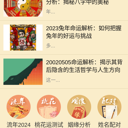
分析：揭秘八字中的奥秘
和命运。从命理学的角度来看，2005
年...
2023年是兔年，兔年象征着温和、机
智与灵巧。在中国传统文化中，兔子
2023兔年命运解析：如何把握
被视为吉祥的动物，预示着繁荣和好
兔年的好运与挑战
运。因此，在兔年，我们可以期待许
多...
每一个出生日期都蕴藏着独特的命运
密码，2002年5月5日也是如此。这
20020505命运解析：揭示其背
一天的组合，不仅仅是数字的叠加，
后隐含的生活哲学与人生方向
更是宇宙中某种能量的交汇。通过对
这一...
流年2024
桃花运测试
姻缘分析
姓名配对