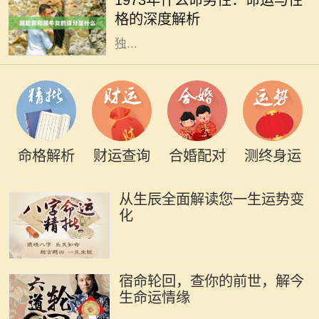
1973年出生的男性被认为是“水命”。
格的深度解析
水命的男性在性格和命运上展现出
独...
命格解析
财运查询
合婚配对
测终身运
从生辰全面解读您一生运势变
化
宿命轮回，查你的前世，解今
生命运情缘