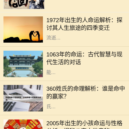
每一个年份都是命运的一个分点，
1972年的出生者更是承载着特定时代
1972年出生的人命运解析：探
的印记。在这一年的春天，空气中充
讨其人生旅途的四季变迁
满着希望与新生，然而，随着时间的
流逝...
在历史长河中，每一个年份都承载着
独特的文化和命运，而1063年则是一
1063年的命运：古代智慧与现
个充满神秘和启示的年份。对于现代
代生活的对话
人来说，解读这一年所蕴含的智慧，
能...
在浩瀚的中华文化中，姓氏不仅仅是
一个符号，更承载着一家人的历史与
360姓氏的命理解析：谁是命中
文化。360个姓氏各有其独特的命理
的赢家？
特征，今天我们就来探讨一下这些姓
氏...
2005年，戊戌年，是中国农历中的一
个特殊年份。这一年出生的小孩子，
2005年出生的小孩命运与性格
将在未来的生活中展现出独特的个性