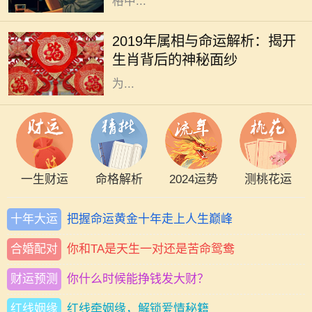
格中...
2019年是中国农历的己亥年，亥年对
应的属相是猪。猪在中华文化中象征
2019年属相与命运解析：揭开
着财富与好运，常常被认为是富裕与
生肖背后的神秘面纱
幸福的象征。猪年出生的人通常被视
为...
一生财运
命格解析
2024运势
测桃花运
十年大运
把握命运黄金十年走上人生巅峰
合婚配对
你和TA是天生一对还是苦命鸳鸯
财运预测
你什么时候能挣钱发大财？
红线姻缘
红线牵姻缘，解锁爱情秘籍