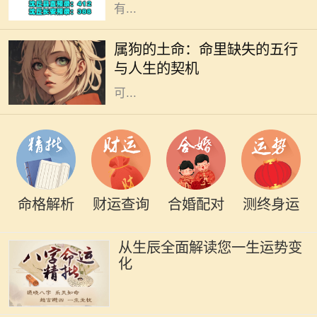
有...
每个人的命里都有独特的五行特征，
而属狗的土命则是一种富暖而稳重的
属狗的土命：命里缺失的五行
存在。属狗的人忠诚、守信，代表着
与人生的契机
信任与友善。然而，在命理中，土命
可...
命格解析
财运查询
合婚配对
测终身运
从生辰全面解读您一生运势变
化