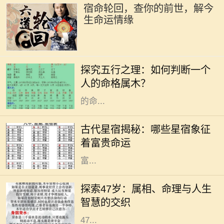
宿命轮回，查你的前世，解今
生命运情缘
在中国传统文化中，五行学说是一个
非常重要的哲学体系。五行分别是
探究五行之理：如何判断一个
金、木、水、火、土，每一种元素都
人的命格属木？
与自然界的现象紧密相连，影响着人
的命...
在古代的天文学中，星宿被视为影响
人命运的重要因素。星宿不仅仅是天
古代星宿揭秘：哪些星宿象征
上的星星，更是古人用来预测人生轨
着富贵命运
迹和命运起伏的工具。尤其是那些与
富...
在中国传统文化中，生肖和命理学是
深受人们关注的主题。它们不仅关系
探索47岁：属相、命理与人生
到个人的性格与命运，还与人生的走
智慧的交织
向息息相关。今天，我们将深入探讨
47...
在中国传统文化中，生肖被认为与个