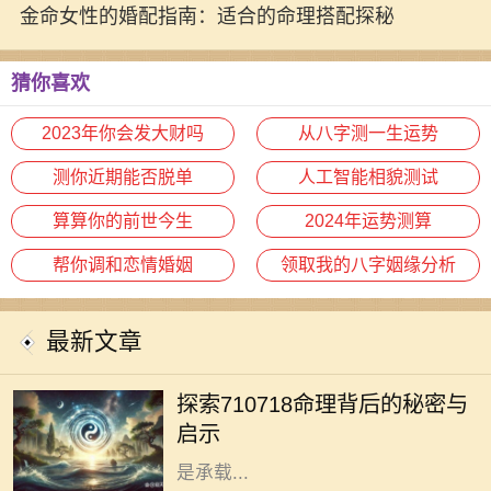
金命女性的婚配指南：适合的命理搭配探秘
猜你喜欢
2023年你会发大财吗
从八字测一生运势
测你近期能否脱单
人工智能相貌测试
算算你的前世今生
2024年运势测算
帮你调和恋情婚姻
领取我的八字姻缘分析
最新文章
在中国传统命理学中，数字具有独特
而深远的含义。710718这一数字组
探索710718命理背后的秘密与
合，常常让人充满好奇与探索的欲
启示
望。它不仅仅是一个简单的数字，更
是承载...
1970年是中国历史上一个具有特殊意