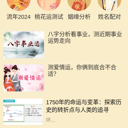
流年2024
桃花运测试
姻缘分析
姓名配对
八字分析看事业，测近期事业
运势走向
测爱情运，你俩到底合不合
适？
1750年是一个重要的历史节点，它标
志着人类社会在工业化、科学和文化
1750年的命运与变革：探索历
等多个领域的变革。从农业社会向工
史的转折点与人类的追寻
业社会的转变，折射出人类对生活及
环...
在中国传统的命理学中，每个人的命