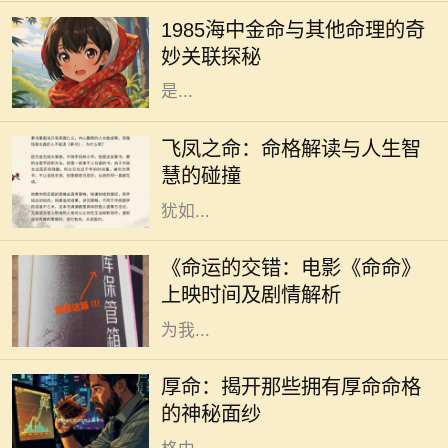
运都受到出生年份、月份、日子和时
1985海中金命与其他命理的奇
辰的影响。1985年出生的人，被称为
妙关联探秘
“海中金”。这一命理的特征，指的
是...
在中国传统命理学中，飞凤之命是一
种独特而珍贵的命格。它象征着高
飞凤之命：命格解读与人生智
贵、优雅与灵动，常被视为一种幸运
慧的碰撞
和祝福的象征。命格中蕴含的飞凤，
犹如...
随着电影市场的蓬勃发展，越来越多
的电影作品吸引了观众的目光。其
《命运的交错：电影《命命》
中，备受期待的《命命》即将于近日
上映时间及剧情解析
上映，这部充满悬念与情感的电影将
为我...
在中国传统文化中，命格一直是一个
令人着迷且神秘的话题。无论是算
厚命：揭开那些拥有厚命命格
命、风水，还是命理学，都是我们探
的神秘面纱
索未来和命运的工具。而在众多的命