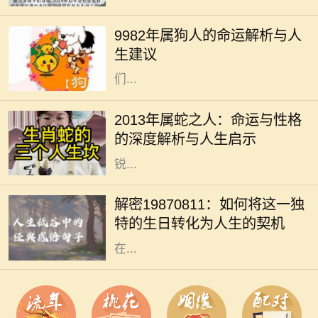
人的命运有着密切的关系。1982年属
9982年属狗人的命运解析与人
狗的人，正如生肖所示，忠诚、聪慧
生建议
且责任心强。他们的性格特征使得他
们...
在中国传统文化中，生肖不仅仅是一
个出生年份的标识，更是与命运、性
2013年属蛇之人：命运与性格
格息息相关的一种符号。2013年是蛇
的深度解析与人生启示
年，属蛇的人往往被认为是智慧与敏
锐...
在中国文化中，出生日期常常被用作
命理分析的重要依据。1987年8月11
解密19870811：如何将这一独
日出生的人士，有着独特的命格，这
特的生日转化为人生的契机
不仅影响着性格、人际关系，还有潜
在...