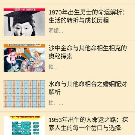
义的年份，这一年出生的男士在气
1970年出生男士的命运解析：
候、文化和社会变迁中成长，形成了
生活的转折与成长历程
独特的个性与命运。在这一年，阳光
明媚...
在中国传统命理学中，五行理论深深
影响着人们对命运的理解。其中，沙
沙中金命与其他命相生相克的
中金命作为金命的一种，具有独特的
奥秘探索
特性和命理含义。了解沙中金命与其
他...
在中国的命理学中，五行的相生相克
关系深刻影响着人们的命运和生活，
水命与其他命相合之婚姻配对
尤其是在婚姻配对上更是被广泛探
解析
讨。水命，作为五行之一，具有流动
性、...
人生是一条充满选择与可能的道路，
但有些出生年份的人似乎有着更独特
1953年出生的人命运之路：探
的旅程。1953年出生的人，正如流淌
索人生的每一个岔口与选择
在历史长河中的一朵浪花，以他们特