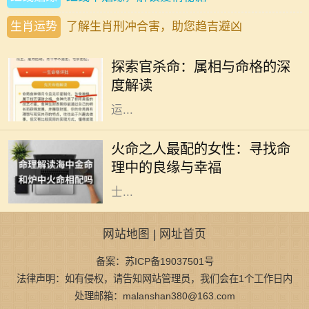
生肖运势
了解生肖刑冲合害，助您趋吉避凶
在中国传统文化中，命理学是一门博
大精深的学问，其中属相与命格的关
探索官杀命：属相与命格的深
系尤为引人注目。官杀命，作为一种
度解读
特定的命格，常常和成功、权威、财
运...
在中国的传统命理学中，火命代表着
热情、活力与激情。火命之人，通常
火命之人最配的女性：寻找命
生性乐观，充满创造力和积极向上的
理中的良缘与幸福
力量。然而，合适的伴侣对于火命人
士...
网站地图
|
网址首页
备案：苏ICP备19037501号
法律声明：如有侵权，请告知网站管理员，我们会在1个工作日内
处理邮箱：malanshan380@163.com