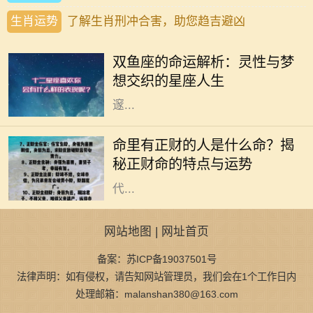
生肖运势
了解生肖刑冲合害，助您趋吉避凶
双鱼座，作为十二星座中的最后一个
星座，象征着无尽的灵性与感性。双
双鱼座的命运解析：灵性与梦
鱼座的人通常极具同情心，对周围人
想交织的星座人生
的情感极为敏感，他们像海洋一般深
邃...
命理学是古老而智慧的学问，它通过
分析个人的生辰八字来解读一个人的
命里有正财的人是什么命？揭
命运与性格。在众多命理特征中，正
秘正财命的特点与运势
财命备受关注。正财作为一种命格，
代...
网站地图
|
网址首页
备案：苏ICP备19037501号
法律声明：如有侵权，请告知网站管理员，我们会在1个工作日内
处理邮箱：malanshan380@163.com