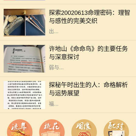
人们提供了一种解读自身性格与命运
探索20020613命理密码：理智
的方式。在这其中，出生日期的解读
与感性的完美交织
是一个重要的环节。2002年6月13日
出...
许地山是一位杰出的作家，他的作品
深深影响了中国现代文学。其中，
许地山《命命鸟》的主要任务
《命命鸟》是一部引人注目的小说，
与深意探讨
生动展示了人性、命运以及生命的脆
弱与...
在中国传统命理学中，出生时辰对一
个人的性格、命运有着重要的影响。
探秘午时出生的人：命格解析
其中，午时（中午11点到1点）出生
与运势展望
的人，因其时辰的特殊性，常被视作
福...