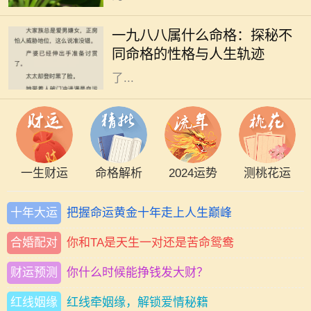
一九八八年是农历的戊辰年，也就是
中国传统命理中的龙年。按照五行理
一九八八属什么命格：探秘不
论，戊辰年对应的五行是土，这为出
同命格的性格与人生轨迹
生在这一年的朋友们的命格特征奠定
了...
一生财运
命格解析
2024运势
测桃花运
十年大运
把握命运黄金十年走上人生巅峰
合婚配对
你和TA是天生一对还是苦命鸳鸯
财运预测
你什么时候能挣钱发大财？
红线姻缘
红线牵姻缘，解锁爱情秘籍