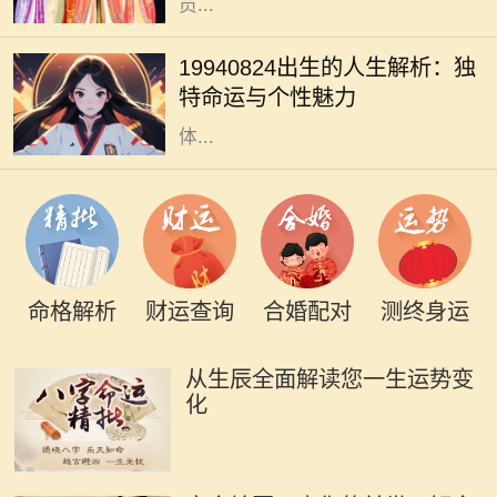
员...
1994年8月24日，许多人在这个时刻
降生，承载着独特的命运与个性。这
19940824出生的人生解析：独
一天，由于其日期的特殊性，赋予了
特命运与个性魅力
出生在这一天的人成为不同寻常的个
体...
命格解析
财运查询
合婚配对
测终身运
从生辰全面解读您一生运势变
化