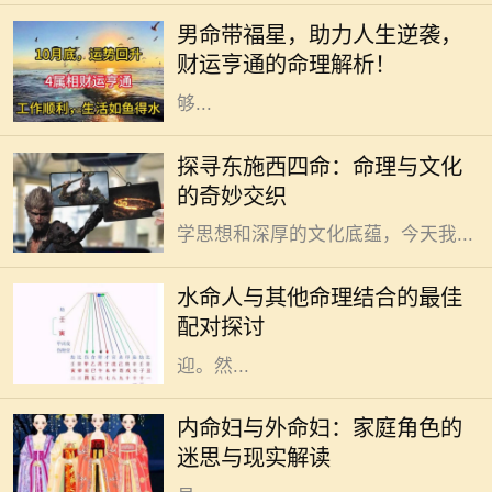
认为是一种吉祥的命格，这种命格的
男命带福星，助力人生逆袭，
人往往能够在生活中享受到许多意想
财运亨通的命理解析！
不到的好运和福气。福星是指那些能
够...
在中国古老的命理文化中，“东施”和
探寻东施西四命：命理与文化
“西四命”这两个概念常常引起人们的
的奇妙交织
好奇。这些术语背后蕴藏着丰富的哲
学思想和深厚的文化底蕴，今天我...
水命的人在五行中象征着智慧与流
动，具有灵活应变的特性。他们通常
水命人与其他命理结合的最佳
性情温和，富有同情心，善于倾听与
配对探讨
理解他人，因此在社交圈中颇受欢
迎。然...
在中国传统文化中，家庭的结构和成
员的角色有着深厚的历史渊源。内命
内命妇与外命妇：家庭角色的
妇与外命妇两个概念，时常引发人们
迷思与现实解读
的思考与讨论。它们不仅仅是家庭成