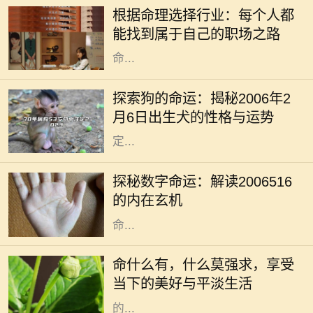
根据命理选择行业：每个人都
发展和人生轨迹。在现代社会，不同
能找到属于自己的职场之路
的行业有不同的特点和发展空间，而
命...
狗作为人类最忠实的朋友，拥有着丰
富的象征意义和文化内涵。在中国传
探索狗的命运：揭秘2006年2
统文化中，狗被视为吉祥之物，象征
月6日出生犬的性格与运势
着忠诚与守护。尤其是对于那些在特
定...
在中华传统文化中，数字不仅仅是数
学符号，更是承载着丰富意义和神秘
探秘数字命运：解读2006516
力量的象征。数字命理学，作为一种
的内在玄机
有趣且古老的智慧，帮助人们解析生
命...
在生活的长河中，我们常常被各种期
待、梦想和理想所驱动。我们为了追
命什么有，什么莫强求，享受
求所谓的成功与幸福而不断努力，但
当下的美好与平淡生活
往往在这个过程中，却忽视了最重要
的...