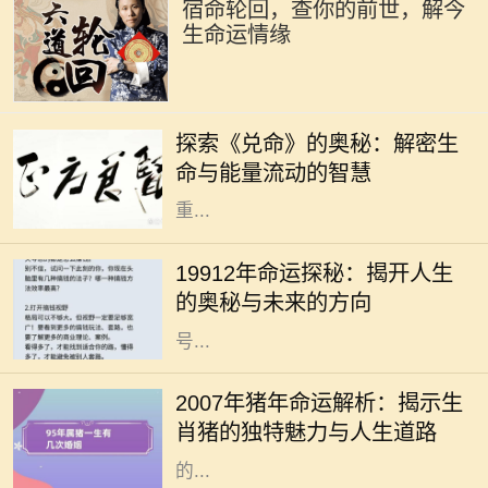
宿命轮回，查你的前世，解今
生命运情缘
在浩瀚的中华文化中，易经作为一部
经典之作，不仅传承了千年智慧，更
探索《兑命》的奥秘：解密生
为我们提供了洞察生活与生命的独特
命与能量流动的智慧
视角。其中，《兑命》作为易经中的
重...
在我们的生命旅程中，许多人常常会
好奇自己命运的轨迹以及未来的走
19912年命运探秘：揭开人生
向，而“19912年”这一数字又代表着
的奥秘与未来的方向
什么呢？它可能是一个深奥的命理符
号...
生肖猪是中国传统文化中的一种重要
象征，与其相关的命运常常引发广泛
2007年猪年命运解析：揭示生
的讨论。2007年是猪年，而出生于这
肖猪的独特魅力与人生道路
一年的朋友们，常常被认为拥有独特
的...
命理学，无论在古代还是现代，都给