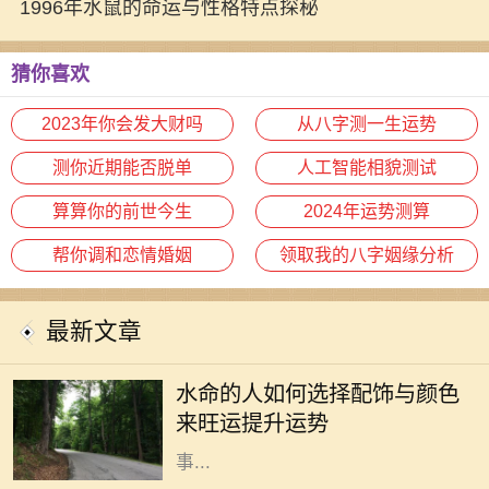
1996年水鼠的命运与性格特点探秘
猜你喜欢
2023年你会发大财吗
从八字测一生运势
测你近期能否脱单
人工智能相貌测试
算算你的前世今生
2024年运势测算
帮你调和恋情婚姻
领取我的八字姻缘分析
最新文章
在中国传统命理中，水命的人通常具
有聪明机智、适应力强的个性特征。
水命的人如何选择配饰与颜色
不过，适当的配饰和颜色能进一步增
来旺运提升运势
强水命人的运势，帮助他们在生活和
事...
在传统的命理学说中，男命带福星被