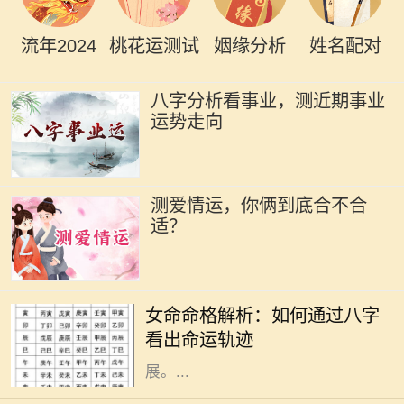
流年2024
桃花运测试
姻缘分析
姓名配对
八字分析看事业，测近期事业
运势走向
测爱情运，你俩到底合不合
适？
在中国传统文化中，命理学是一门古
老而深奥的学问。尤其对于女性来
女命命格解析：如何通过八字
说，命格的分析不仅关系到个人的福
看出命运轨迹
祉，还影响着婚姻、家庭和事业的发
展。...
选择行业对于每个人来说都是一项重
要的决策，它直接影响到我们的职业