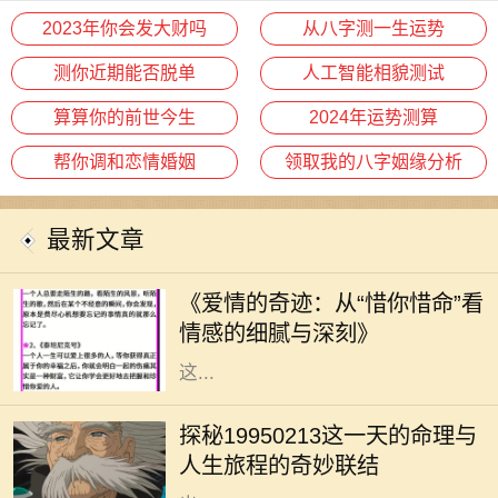
2023年你会发大财吗
从八字测一生运势
测你近期能否脱单
人工智能相貌测试
算算你的前世今生
2024年运势测算
帮你调和恋情婚姻
领取我的八字姻缘分析
最新文章
在这个快节奏的时代，爱情似乎变得
越来越稀薄。然而，在某些情感的角
《爱情的奇迹：从“惜你惜命”看
落，却依旧有一种深沉而细腻的情感
情感的细腻与深刻》
在悄然滋长。那就是“惜你惜命”。
这...
在命理学中，每个人的生日都承载着
独特的命运密码。1995年2月13日，
探秘19950213这一天的命理与
这一天的出生者往往被认为拥有丰富
人生旅程的奇妙联结
的内在潜能与无限的可能性。那么，