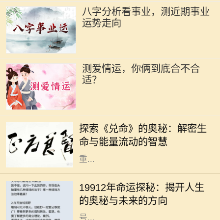
八字分析看事业，测近期事业
运势走向
测爱情运，你俩到底合不合
适？
在浩瀚的中华文化中，易经作为一部
经典之作，不仅传承了千年智慧，更
探索《兑命》的奥秘：解密生
为我们提供了洞察生活与生命的独特
命与能量流动的智慧
视角。其中，《兑命》作为易经中的
重...
在我们的生命旅程中，许多人常常会
好奇自己命运的轨迹以及未来的走
19912年命运探秘：揭开人生
向，而“19912年”这一数字又代表着
的奥秘与未来的方向
什么呢？它可能是一个深奥的命理符
号...