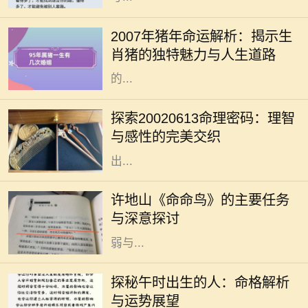
生肖猪是中国传统文化中的一种重要
象征，与其相关的命运常常引发广泛
2007年猪年命运解析：揭示生
的讨论。2007年是猪年，而出生于这
肖猪的独特魅力与人生道路
一年的朋友们，常常被认为拥有独特
的...
命理学，无论在古代还是现代，都给
人们提供了一种解读自身性格与命运
探索20020613命理密码：理智
的方式。在这其中，出生日期的解读
与感性的完美交织
是一个重要的环节。2002年6月13日
出...
许地山是一位杰出的作家，他的作品
深深影响了中国现代文学。其中，
许地山《命命鸟》的主要任务
《命命鸟》是一部引人注目的小说，
与深意探讨
生动展示了人性、命运以及生命的脆
弱与...
在中国传统命理学中，出生时辰对一
个人的性格、命运有着重要的影响。
探秘午时出生的人：命格解析
其中，午时（中午11点到1点）出生
与运势展望
的人，因其时辰的特殊性，常被视作