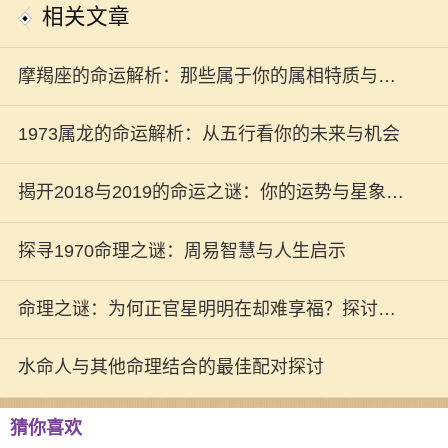
相关文章
摩羯座的命运解析：那些属于你的属相特质与运
势
1973属龙的命运解析：从五行看你的未来与机会
揭开2018与2019的命运之谜：你的运势与星象息
息相关！
探寻1970命理之谜：周易智慧与人生启示
命理之谜：为何正官星明明在却难享福？探讨命
运的真相与抉择
水命人与其他命理结合的最佳配对探讨
猜你喜欢