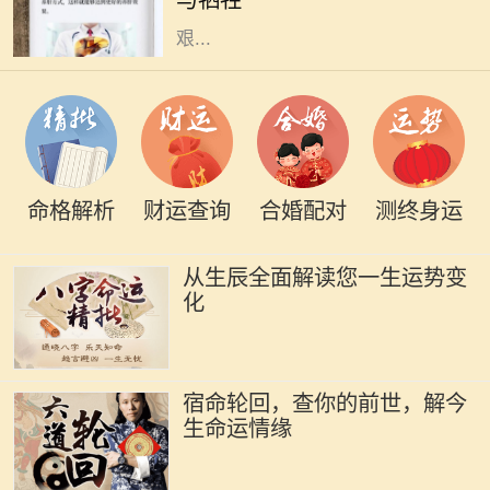
与牺牲
是包涵了我们在生活中所要面对的
艰...
命格解析
财运查询
合婚配对
测终身运
从生辰全面解读您一生运势变
化
宿命轮回，查你的前世，解今
生命运情缘
在中国传统命理中，水命的人通常具