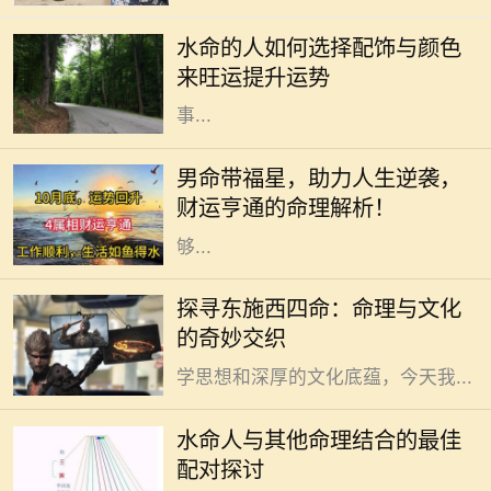
有聪明机智、适应力强的个性特征。
水命的人如何选择配饰与颜色
不过，适当的配饰和颜色能进一步增
来旺运提升运势
强水命人的运势，帮助他们在生活和
事...
在传统的命理学说中，男命带福星被
认为是一种吉祥的命格，这种命格的
男命带福星，助力人生逆袭，
人往往能够在生活中享受到许多意想
财运亨通的命理解析！
不到的好运和福气。福星是指那些能
够...
在中国古老的命理文化中，“东施”和
探寻东施西四命：命理与文化
“西四命”这两个概念常常引起人们的
的奇妙交织
好奇。这些术语背后蕴藏着丰富的哲
学思想和深厚的文化底蕴，今天我...
水命的人在五行中象征着智慧与流
动，具有灵活应变的特性。他们通常
水命人与其他命理结合的最佳
性情温和，富有同情心，善于倾听与
配对探讨
理解他人，因此在社交圈中颇受欢