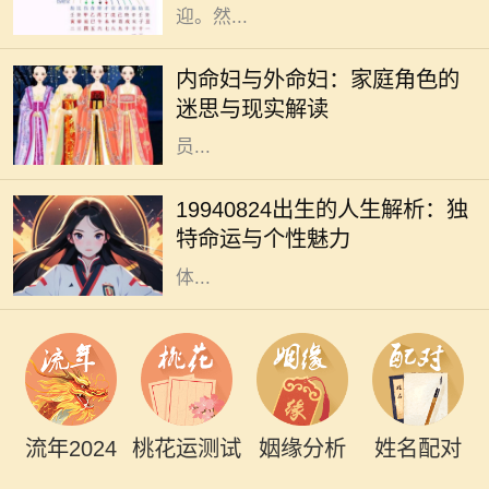
迎。然...
在中国传统文化中，家庭的结构和成
员的角色有着深厚的历史渊源。内命
内命妇与外命妇：家庭角色的
妇与外命妇两个概念，时常引发人们
迷思与现实解读
的思考与讨论。它们不仅仅是家庭成
员...
1994年8月24日，许多人在这个时刻
降生，承载着独特的命运与个性。这
19940824出生的人生解析：独
一天，由于其日期的特殊性，赋予了
特命运与个性魅力
出生在这一天的人成为不同寻常的个
体...
流年2024
桃花运测试
姻缘分析
姓名配对