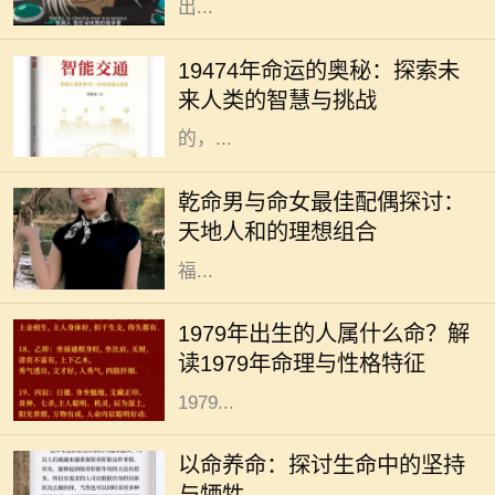
出...
19474年，这一神秘的年份似乎充满
了无尽的可能性与挑战。对于每一个
19474年命运的奥秘：探索未
生命而言，命运从来没有固定的答
来人类的智慧与挑战
案。在这未来的年代间，人们所经历
的，...
在中华传统命理学中，命理不仅可以
影响一个人的性格和命运，还可以影
乾命男与命女最佳配偶探讨：
响其与他人的相处和和谐程度。尤其
天地人和的理想组合
是夫妻之间的配合，更是影响生活幸
福...
在中华文化中，命理学作为一门古老
而神秘的学问，承载了人们对未来的
1979年出生的人属什么命？解
期望与生活的智慧。尤其是生肖对命
读1979年命理与性格特征
理的影响更是让不少人颇感兴趣。
1979...
在我们生活的每一天，“以命养命”这
个词汇时常萦绕在心头。然而，它的
以命养命：探讨生命中的坚持
深入含义并不只是字面上的理解，而