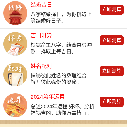
结婚吉日
立即测算
八字结婚择日，为你挑选上
等结婚好日子。
吉日测算
立即测算
根据命主八字，结合喜忌冲
煞，择取上等吉日。
姓名配对
立即测算
揭秘彼此姓名的数理组合，
解开彼此缘份的奥秘。
2024流年运势
立即测算
总述2024年运程 好坏、分析
福祸吉凶，助你万事皆宜。