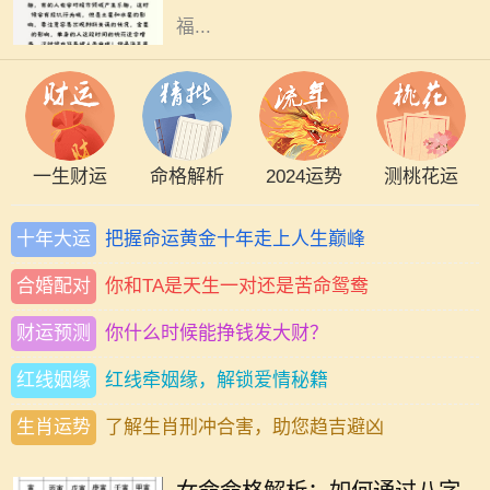
福...
一生财运
命格解析
2024运势
测桃花运
十年大运
把握命运黄金十年走上人生巅峰
合婚配对
你和TA是天生一对还是苦命鸳鸯
财运预测
你什么时候能挣钱发大财？
红线姻缘
红线牵姻缘，解锁爱情秘籍
生肖运势
了解生肖刑冲合害，助您趋吉避凶
在中国传统文化中，命理学是一门古
老而深奥的学问。尤其对于女性来