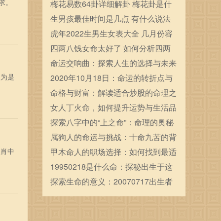
求。
确定的
梅花易数64卦详细解卦 梅花卦是什
么
生男孩最佳时间是几点 有什么说法
虎年2022生男生女表大全 几月份容
易生男宝宝
四两八钱女命太好了 如何分析四两
八钱女命
命运交响曲：探索人生的选择与未来
认为是
的可能性
2020年10月18日：命运的转折点与
人生的新起航
命格与财富：解读适合炒股的命理之
道
女人丁火命，如何提升运势与生活品
质的秘笈！
探索八字中的“上之命”：命理的奥秘
与人生启示
属狗人的命运与挑战：十命九苦的背
生肖中
后故事
甲木命人的职场选择：如何找到最适
合的职业发展之路
19950218是什么命：探秘出生于这
一日的命运与性格
探索生命的意义：20070717出生者
的命运解析