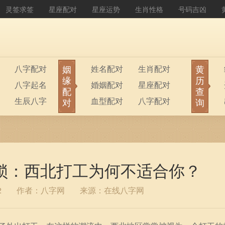
灵签求签
星座配对
星座运势
生肖性格
号码吉凶
姻
黄
八字配对
姓名配对
生肖配对
缘
历
八字起名
婚姻配对
星座配对
配
查
生辰八字
血型配对
八字配对
对
询
八字排盘
公司起名
锁：西北打工为何不适合你？
2
作者：八字网
来源：在线八字网