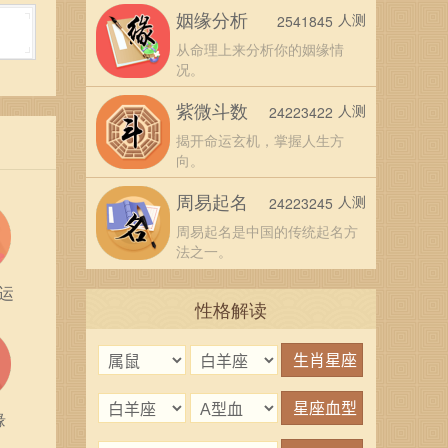
姻缘分析
人测
2541845
从命理上来分析你的姻缘情
况。
紫微斗数
人测
24223422
揭开命运玄机，掌握人生方
向。
周易起名
人测
24223245
周易起名是中国的传统起名方
法之一。
运
性格解读
缘