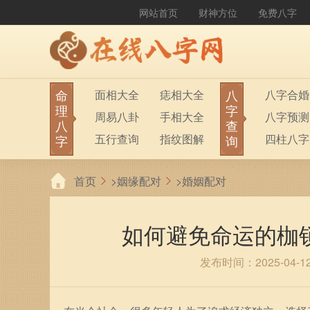
网站首页
财神方位
免费八字
命
八
面相大全
痣相大全
八字合婚
理
字
周易八卦
手相大全
八字预测
八
查
五行查询
指纹图解
四柱八字
字
询
生男生女
称骨算命
六十甲子
首页
>
姻缘配对
>
婚姻配对
前世今生
塔罗占卜
八字财运
紫微斗数
梅花易数
如何避免命运的枷
发布时间：2025-04-1