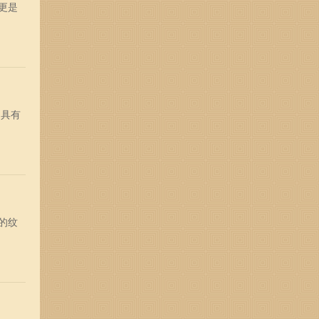
更是
常具有
的纹