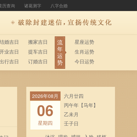
黄历查询
诸葛测字
八字合婚
流
结婚吉日
搬家吉日
星座运势
年
开业吉日
提车吉日
生肖运势
运
出行吉日
订婚吉日
今日运势
势
2026年08月
六月廿四
06
丙午年【马年】
乙未月
星期四
壬子日
沐浴
理发
捕捉
入殓
移柩