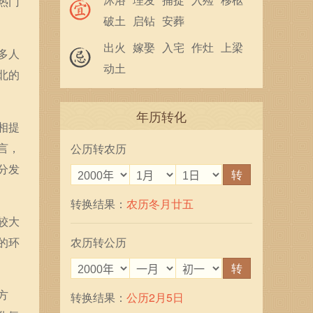
热门
破土
启钻
安葬
出火
嫁娶
入宅
作灶
上梁
多人
动土
北的
年历转化
相提
言，
公历转农历
分发
转
转换结果：
农历冬月廿五
较大
的环
农历转公历
转
方
转换结果：
公历2月5日