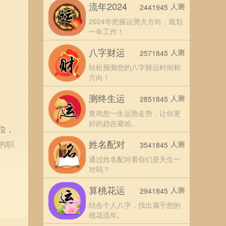
流年2024
人测
2441945
2024年把握运势大方向，规划
一年工作！
八字财运
人测
2571845
轻松预测您的八字财运时间和
方向！
测终生运
人测
2851845
查询您一生运势走势，让你更
好的趋吉避凶。
位，
姓名配对
的职
人测
3541845
通过姓名配对看你们是天生一
对吗？
算桃花运
人测
2941845
结合个人八字，找出属于您的
桃花流年。