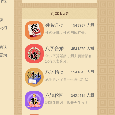
化氛
八字热榜
限。
姓名详批
人测
1543987
求很
姓名详批，姓名测试打分。
的认
八字合婚
人测
14541876
更为
合八字算婚姻，测夫妻情侣有
没有夫妻缘分。
八字精批
人测
1541845
从生辰八字看一生跌宕起伏！
六道轮回
人测
5425418
测算前世因，揭开今生果！