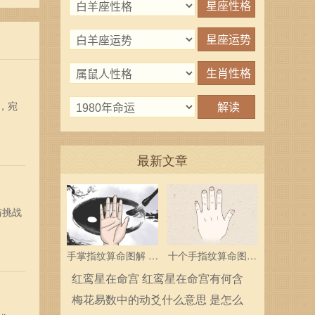
，宛
最新文章
与挑战
手掌指纹算命图解 三
十个手指纹算命图解
个斗多为中层领导
分析指纹算命是什么
红鸾星在命宫 红鸾星在命宫有何含
义
梅花易数中的动爻什么意思 是怎么