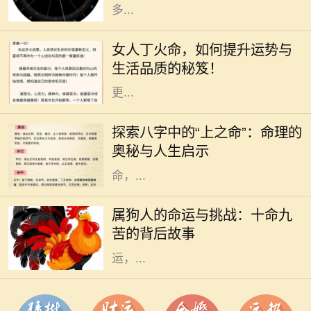
多...
在中国传统命理学中，丁火命代表了
热情、温暖和灵动。对于女人来说，
女人丁火命，如何提升运势与
丁火命的特质使她们充满了活力和魅
生活品质的秘笈！
力。但是，要想在生活和事业中实现
更...
在中国传统命理学中，每个人的出生
时刻可以用八字来描述，而八字又可
探索八字中的“上之命”：命理的
以分为多种命格，其中“上之命”便是
奥秘与人生启示
一种颇具神秘色彩的命格。上之
命，...
在中国传统文化中，属狗的人常常被
描绘为忠诚正直、勇敢无畏的形象。
属狗人的命运与挑战：十命九
然而，许多人并不知道的是，属狗的
苦的背后故事
命人常常面临着“十命九苦”的命
运，...