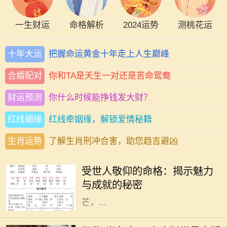
一生财运
命格解析
2024运势
测桃花运
十年大运
把握命运黄金十年走上人生巅峰
合婚配对
你和TA是天生一对还是苦命鸳鸯
财运预测
你什么时候能挣钱发大财？
红线姻缘
红线牵姻缘，解锁爱情秘籍
生肖运势
了解生肖刑冲合害，助您趋吉避凶
在这个复杂多变的世界中，总有一些
人因为其独特的人格魅力和卓越的成
受世人敬仰的命格：揭示魅力
就而受到世人的敬仰。他们的命格似
与成就的秘密
乎与生俱来就散发着一种独特的光
芒，...
在电子游戏历史上，少数几款作品能
够在玩家心中留下如此深刻的印记，