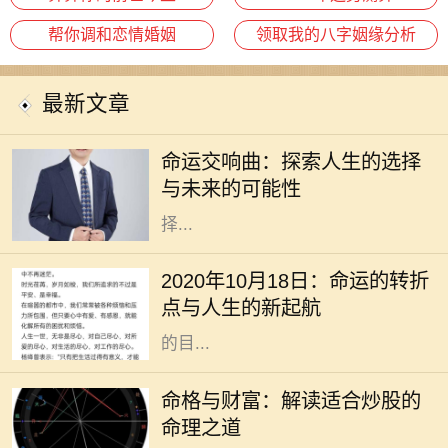
帮你调和恋情婚姻
领取我的八字姻缘分析
最新文章
在这个快节奏的时代，许多人常常感
到迷茫，甚至对未来充满了担忧。电
命运交响曲：探索人生的选择
影《命运交响曲》通过一段跌宕起伏
与未来的可能性
的故事，引导观众深入思考人生的选
择...
2020年10月18日，作为一个看似普
通的日子，却在不知不觉中成了许多
2020年10月18日：命运的转折
人生活的转折点。在这个时代高速发
点与人生的新起航
展的背景下，我们总是忙于追逐眼前
的目...
在现代社会，股市作为一种重要的投
资方式，吸引了越来越多的人参与。
命格与财富：解读适合炒股的
然而，炒股不仅仅是简单地买入和卖
命理之道
出，更是与个人的命理息息相关。许