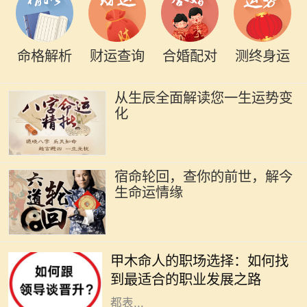
命格解析
财运查询
合婚配对
测终身运
从生辰全面解读您一生运势变
化
宿命轮回，查你的前世，解今
生命运情缘
在古老的命理学中，甲木是五行之
一，象征着生机、成长和发展。甲木
甲木命人的职场选择：如何找
命的人如同春天的树木，充满了生命
到最适合的职业发展之路
力和创造力。他们在人际关系中通常
都表...