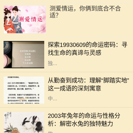
测爱情运，你俩到底合不合
适？
四季更迭，岁月如梭，人生轨迹中总
有一些命运的节点，让我们不得不回
探索19930609的命运密码：寻
望过往，反思前行。在这个多元化的
找生命的真谛与灵感
时代，每一个出生日期都似乎蕴藏着
独...
在人生的旅途中，成功往往不是一蹴
而就的事情，而是一个不断努力、不
从勤奋到成功：理解“脚踏实地”
断奋斗的过程。在这个过程中，许多
这一成语的深刻寓意
成语成为我们学习和生活的指南。其
中...
2003年是农历的兔年，而根据中国五
行命理学，这一年出生的人属于“水
2003年兔年的命运与性格分
兔”。水兔的特性受水的影响，个性
析：解密水兔的独特魅力
温和、灵活多变，给人一种温润如玉