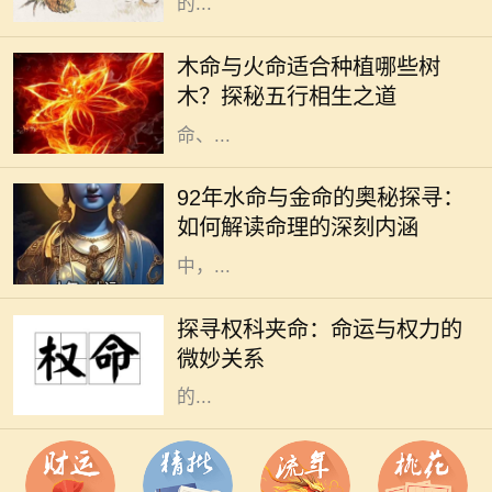
的...
木命和火命是中国五行学说中的两个
重要概念，它们不仅影响着一个人的
木命与火命适合种植哪些树
性格与命运，还与植物的选择息息相
木？探秘五行相生之道
关。在中华文化中，树木代表着生
命、...
在五行学说中，命理的分类通常依据
出生的年份、月份、日子和时辰来确
92年水命与金命的奥秘探寻：
定，其中水命与金命便是两种常见的
如何解读命理的深刻内涵
命理类型。尤其在1992年出生的人
中，...
在这个瞬息万变的社会中，“权”与
“命”常常交织在一起，成为人们生活
探寻权科夹命：命运与权力的
中不可分割的两部分。权科夹命是一
微妙关系
个不常被提及的概念，但其所蕴含
的...