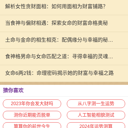
解析女性贪财面相：如何用面相为财富铺路？
当食神与偏财相遇：探索女命的财富命格奥秘
土命与金命的相生相克：配偶缘分与幸福的秘密
探讨
食神格男命与女命匹配之道：寻得幸福的灵魂伴
侣
女命6两2钱：命理密码揭示她的财富与幸福之路
猜你喜欢
2023年你会发大财吗
从八字测一生运势
测你近期能否脱单
人工智能相貌测试
算算你的前世今生
2024年运势测算