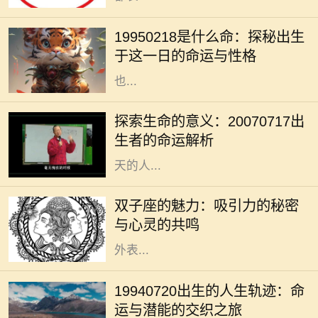
在中国传统文化中，八字命理被视为
解读一个人命运的重要工具。1995年
19950218是什么命：探秘出生
2月18日出生的人，正好是在农历正
于这一日的命运与性格
月初十，这一天在五行八字中的影响
也...
在我们的人生旅程中，每个生命的诞
生都注定有其独特的意义与使命。
探索生命的意义：20070717出
20070717这个特殊的日期，隐含着
生者的命运解析
丰富的数字哲学，昭示着出生在这一
天的人...
双子座是个富有魅力的星座，生于5
月21日至6月20日之间的双子们，凭
双子座的魅力：吸引力的秘密
借其机智与灵活的个性，成为社交场
与心灵的共鸣
合的明星。他们的吸引力不单来源于
外表...
在众多的出生日期中，1994年7月20
日这一日具有其独特的意义。对于这
19940720出生的人生轨迹：命
一日出生的人来说，他们的命运似乎
运与潜能的交织之旅
注定要与众不同。每个人都希望自己