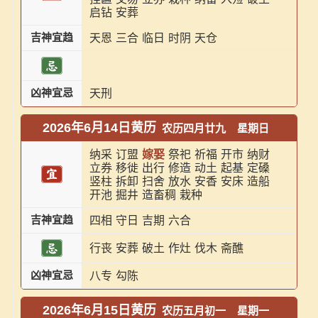
启钻
安葬
吉神宜趋
天恩
三合
临日
时阴
天仓
凶神宜忌
天刑
2026年6月14日黄历
农历四月廿九
星期日
纳采
订盟
嫁娶
祭祀
祈福
开市
纳财
立券
移徙
出行
修造
动土
起基
定磉
竖柱
拆卸
扫舍
放水
安香
安床
造船
开池
掘井
造畜稠
栽种
吉神宜趋
四相
守日
吉期
六合
行丧
安葬
破土
作灶
伐木
斋醮
凶神宜忌
八专
勾陈
2026年6月15日黄历
农历五月初一
星期一