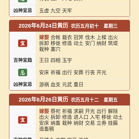
凶神宜忌
五虚
九空
天牢
2026年6月24日黄历
农历五月初十
星期三
嫁娶
合帐
裁衣
冠笄
伐木
上樑
出火
拆卸
移徙
修造
动土
安门
纳财
筑堤
栽种
塞穴
吉神宜趋
王日
四相
玉宇
安床
祈福
出行
安葬
行丧
开光
凶神宜忌
游祸
血支
元武
重日
2026年6月26日黄历
农历五月十二
星期五
嫁娶
祭祀
祈福
求嗣
开光
出行
解除
出火
拆卸
修造
进人口
入宅
移徙
动土
安床
纳畜
栽种
纳财
交易
立券
挂匾
造畜稠