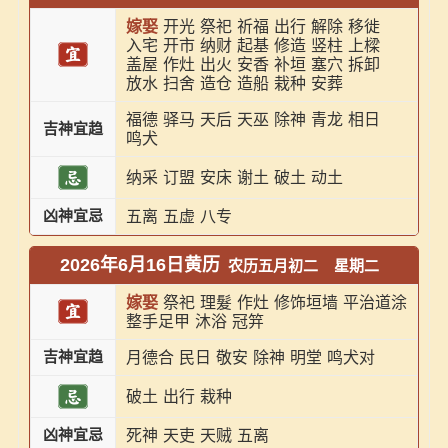
嫁娶
开光
祭祀
祈福
出行
解除
移徙
入宅
开市
纳财
起基
修造
竖柱
上樑
盖屋
作灶
出火
安香
补垣
塞穴
拆卸
放水
扫舍
造仓
造船
栽种
安葬
福德
驿马
天后
天巫
除神
青龙
相日
吉神宜趋
鸣犬
纳采
订盟
安床
谢土
破土
动土
凶神宜忌
五离
五虚
八专
2026年6月16日黄历
农历五月初二
星期二
嫁娶
祭祀
理髮
作灶
修饰垣墙
平治道涂
整手足甲
沐浴
冠笄
吉神宜趋
月德合
民日
敬安
除神
明堂
鸣犬对
破土
出行
栽种
凶神宜忌
死神
天吏
天贼
五离