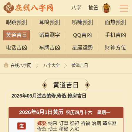
八字
抽签
眼跳预测
耳鸣预测
喷嚏预测
面热预测
黄道吉日
诸葛测字
QQ吉凶
手机吉凶
电话吉凶
车牌吉凶
星座运势
财神方位
在线八字网
八字大全
黄道吉日
黄道吉日
2026年06月适合装修,修造,修房吉日
2026年6月1日黄历
农历四月十六
星期一
嫁娶
纳采
订盟
祭祀
祈福
治病
造车器
修造
动土
移徙
入宅