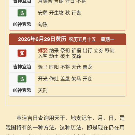
吉神宜趋
月德合
吉期
守日
不将
安葬
开生坟
秋
行丧
凶神宜忌
勾陈
2026年6月29日黄历
农历五月十五
星期一
嫁娶
纳采
祭祀
祈福
出行
立券
移徙
入宅
动土
破土
安葬
吉神宜趋
驿马
时阳
不将
天仓
青龙
开光
作灶
盖屋
架马
开仓
凶神宜忌
天刑
黄道吉日查询用天干、地支记年、月、日，是
我国特有的一种方法。这种历法，即是现在仍在用