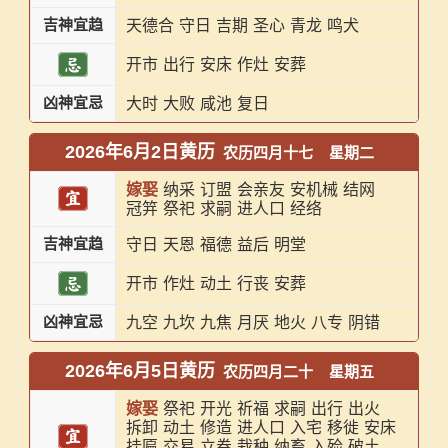
吉神宜趋
天德合
守日
吉期
圣心
青龙
鸣犬
开市
出行
安床
作灶
安葬
凶神宜忌
大时
大败
咸池
复日
2026年6月2日黄历
农历四月十七
星期二
嫁娶
纳采
订盟
会亲友
安机械
结网
冠笄
祭祀
求嗣
进人口
经络
吉神宜趋
守日
天恩
福德
益后
明堂
开市
作灶
动土
行丧
安葬
凶神宜忌
九空
九坎
九焦
月厌
地火
八专
阴错
2026年6月5日黄历
农历四月二十
星期五
嫁娶
祭祀
开光
祈福
求嗣
出行
出火
拆卸
动土
修造
进人口
入宅
移徙
安床
挂匾
交易
立券
栽种
纳畜
入殓
破土