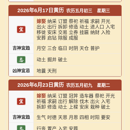
2026年6月17日黄历
农历五月初三
星期三
嫁娶
纳采
订盟
祭祀
祈福
求嗣
开光
出火
出行
拆卸
修造
动土
进人口
入宅
移徙
安床
交易
立券
挂匾
纳财
入殓
安葬
启钻
除服
成服
吉神宜趋
月空
三合
临日
时阴
天仓
普护
动土
掘井
破土
凶神宜忌
地曩
天刑
2026年6月23日黄历
农历五月初九
星期二
嫁娶
纳采
订盟
冠笄
造车器
祭祀
开光
祈福
求嗣
出行
解除
伐木
出火
入宅
拆卸
修造
动土
上樑
安床
栽种
破土
吉神宜趋
生气
时德
天恩
月恩
四相
时阳
要安
行丧
置产
入宅
安葬