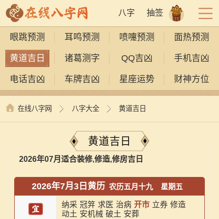
八字
抽签
眼跳预测
耳鸣预测
喷嚏预测
面热预测
黄道吉日
诸葛测字
QQ吉凶
手机吉凶
电话吉凶
车牌吉凶
星座运势
财神方位
在线八字网
八字大全
黄道吉日
黄道吉日
2026年07月适合装修,修造,修房吉日
2026年7月3日黄历
农历五月十九
星期五
纳采
冠笄
求医
治病
开市
立券
修造
动土
安机械
破土
安葬