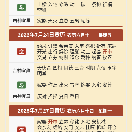
上樑
入宅
修造
动土
破土
祭祀
祈福
斋醮
凶神宜忌
灾煞
天火
血忌
五离
勾陈
2026年7月24日黄历
农历六月十一
星期五
纳采
订盟
会亲友
入学
祭祀
祈福
求嗣
开光
出行
解除
理髮
动土
起基
开市
交易
立券
纳财
造仓
栽种
纳畜
牧养
天德合
四相
阴德
三合
时阴
六仪
玉宇
吉神宜趋
明堂
嫁娶
作灶
出火
置产
嫁娶
入宅
安葬
凶神宜忌
厌对
招摇
复日
重日
2026年7月27日黄历
农历六月十四
星期一
嫁娶
开市
立券
移徙
入宅
安机械
会亲友
经络
安门
安床
挂匾
拆卸
开仓