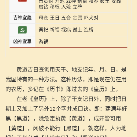
出货财
开池
栽种
纳畜
牧养
破土
安葬
启钻
移柩
入殓
立碑
吉神宜趋
母仓
王日
五合
金匮
鸣犬对
祭祀
祈福
探病
谢土
造桥
凶神宜忌
游祸
黄道吉日查询用天干、地支记年、月、日，是
我国特有的一种方法。这种历法，即是现在仍在用
的农历，多记在《历书》即过去的《皇历》上。
在老《皇历》上，除了干支记日外，同时把日
期上又加上了另外12个字并成口诀。即：建满年好
黑【黑道】，除危定执黄【黄道】，成开皆可用
【黄道】，闭破不能行【黑道】。就这样，人为地