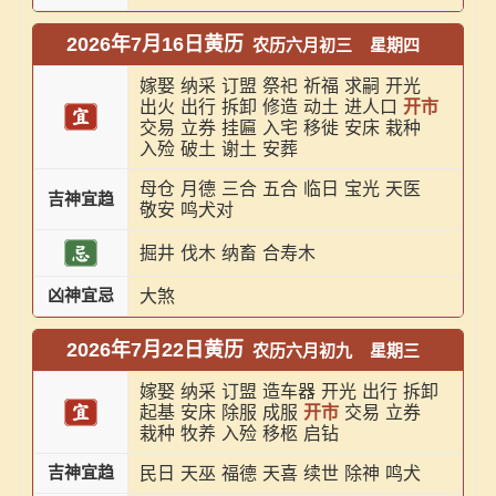
2026年7月16日黄历
农历六月初三
星期四
嫁娶
纳采
订盟
祭祀
祈福
求嗣
开光
出火
出行
拆卸
修造
动土
进人口
开市
交易
立券
挂匾
入宅
移徙
安床
栽种
入殓
破土
谢土
安葬
母仓
月德
三合
五合
临日
宝光
天医
吉神宜趋
敬安
鸣犬对
掘井
伐木
纳畜
合寿木
凶神宜忌
大煞
2026年7月22日黄历
农历六月初九
星期三
嫁娶
纳采
订盟
造车器
开光
出行
拆卸
起基
安床
除服
成服
开市
交易
立券
栽种
牧养
入殓
移柩
启钻
吉神宜趋
民日
天巫
福德
天喜
续世
除神
鸣犬