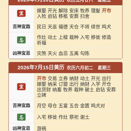
嫁娶
开光
解除
安床
牧养
理髮
开市
入殓
启钻
移柩
安葬
扫舍
吉神宜趋
民日
天巫
福德
天仓
不将
续世
鸣犬
作灶
动土
上樑
栽种
入宅
移徙
修造
祈福
凶神宜忌
灾煞
天火
血忌
五离
勾陈
2026年7月15日黄历
农历六月初二
星期三
开市
交易
立券
纳财
动土
开光
出行
嫁娶
纳采
订盟
出行
纳财
入学
开仓
出货财
纳畜
牧养
栽种
破土
启钻
安葬
立碑
吉神宜趋
月空
母仓
五富
五合
金匮
鸣犬对
入宅
移徙
作灶
祭祀
谢土
凶神宜忌
游祸