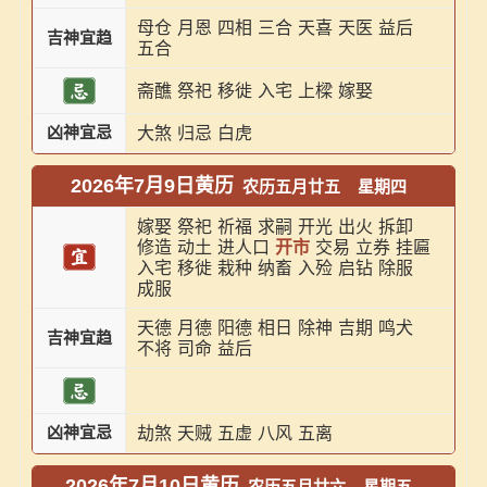
母仓
月恩
四相
三合
天喜
天医
益后
吉神宜趋
五合
斋醮
祭祀
移徙
入宅
上樑
嫁娶
凶神宜忌
大煞
归忌
白虎
2026年7月9日黄历
农历五月廿五
星期四
嫁娶
祭祀
祈福
求嗣
开光
出火
拆卸
修造
动土
进人口
开市
交易
立券
挂匾
入宅
移徙
栽种
纳畜
入殓
启钻
除服
成服
天德
月德
阳德
相日
除神
吉期
鸣犬
吉神宜趋
不将
司命
益后
凶神宜忌
劫煞
天贼
五虚
八风
五离
2026年7月10日黄历
农历五月廿六
星期五