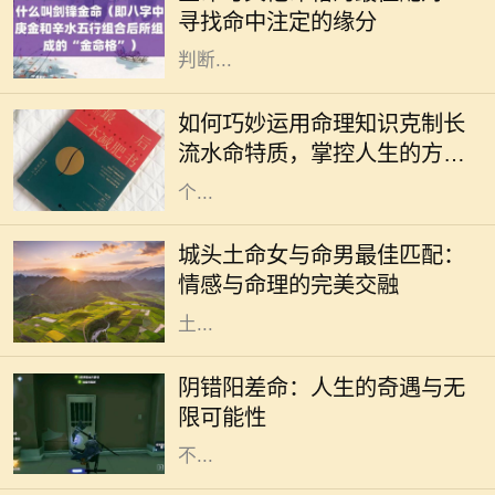
寻找命中注定的缘分
毅与财富。金命的人通常具有出众的
判断...
在中国传统命理学中，长流水命是一
种非常特殊的命格。它象征着无尽的
如何巧妙运用命理知识克制长
流动与变化，给人带来灵活多变的特
流水命特质，掌控人生的方向
质。然而，长期处于这种命格之中，
与命运
个...
在中华文化中，命理学被视为理解人
生的一种重要工具，尤其是在选择伴
城头土命女与命男最佳匹配：
侣时。城头土命的女性因其沉稳、温
情感与命理的完美交融
和而受到许多人的喜爱。那么，城头
土...
在人生的旅途中，我们或多或少都会
经历一些看似偶然，却又出人意料的
阴错阳差命：人生的奇遇与无
经历。阴错阳差命，这一概念源于生
限可能性
活中那些出乎意料的巧合和误解，它
不...
2011年是一个充满变数和机遇的年
份。在这一年，许多人都经历了巨大