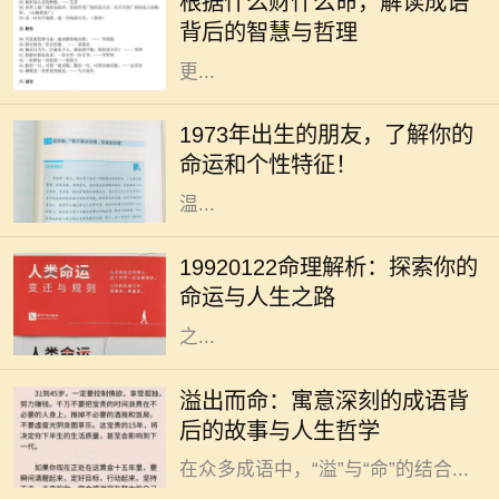
根据什么财什么命，解读成语
慧。“根据什么财什么命”这一说法，
背后的智慧与哲理
启示我们通过对成语的解读，能够
更...
你是否曾经好奇过，1973年出生的人
究竟有着怎样的命运与个性？在中国
1973年出生的朋友，了解你的
传统命理学中，1973年属于水兔年。
命运和个性特征！
水兔既象征着灵动与智慧，又代表着
温...
人生如梦，命运似水，每个人的生辰
八字都藏着独特的秘密。对于出生于
19920122命理解析：探索你的
1992年1月22日的人来说，他们的命
命运与人生之路
理特征和人生道路又有什么样的特别
之...
在中华文化的浩瀚长河中，成语作为
溢出而命：寓意深刻的成语背
语言的一部分，不仅丰富了我们的表
后的故事与人生哲学
达方式，也蕴藏着深厚的文化底蕴。
在众多成语中，“溢”与“命”的结合...