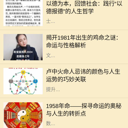
以德为本，回馈社会：践行“以
常常忽略了德行的重要性。然而，回
德报德”的人生哲学
望历史，我们不难发现，许多成功人
士...
每个生肖都有其独特的命运和性格特
征，而1981年恰逢辛酉年，属鸡的人
揭开1981年出生的鸡命之谜：
在这一年出生，他们的命运与性格究
命运与性格解析
竟如何呢？作为一种象征，鸡在中国
文...
在中华传统命理中，每个人的命理特
征都与五行、颜色等有着密切的关
卢中火命人忌讳的颜色与人生
系。对于卢中火命的人而言，了解与
运势的巧妙关联
自己命理相关的颜色忌讳，可以帮助
提升...
1958年，对于很多人来说，也许只是
一年，但对于一些特别的个体来说，
1958年命——探寻命运的奥秘
这一年却是命运的转折点。在这一年
与人生的转折点
中，许多事件交织在一起，造就了无
数...