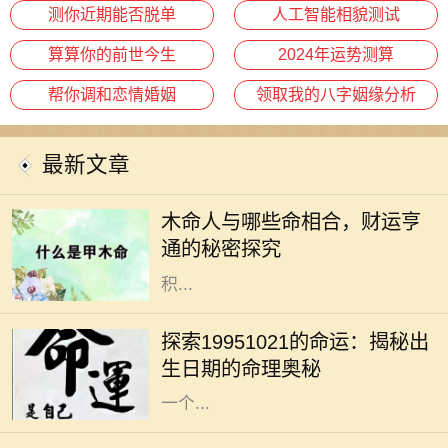
测你近期能否脱单
人工智能相貌测试
算算你的前世今生
2024年运势测算
帮你调和恋情婚姻
领取我的八字姻缘分析
最新文章
在五行中，木命的人代表着生机与希
望，他们的性格多半温和、善良、乐
木命人与哪些命相合，财运亨
于助人。然而，木命人的财运虽然有
通的秘密探究
其独特优势，但若要实现更大的财富
积...
每个人都有自己独特的生命轨迹，而
命理学恰恰能够帮助我们看清自己生
探索19951021的命运：揭秘出
命中的某些特质与潜力。1995年10
生日期的命理奥秘
月21日这个特别的日期，不仅代表着
一个...
在现代社会，人与人之间的关系愈发
复杂，个体在追求物质利益的同时，