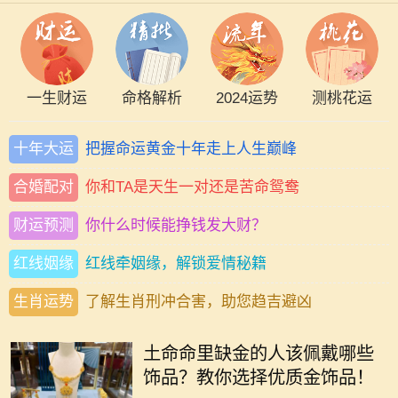
一生财运
命格解析
2024运势
测桃花运
十年大运
把握命运黄金十年走上人生巅峰
合婚配对
你和TA是天生一对还是苦命鸳鸯
财运预测
你什么时候能挣钱发大财？
红线姻缘
红线牵姻缘，解锁爱情秘籍
生肖运势
了解生肖刑冲合害，助您趋吉避凶
在中国传统文化中，五行之说深深扎
根于人们的生活与信仰之中。五行分
土命命里缺金的人该佩戴哪些
别是金、木、水、火、土，每一个人
饰品？教你选择优质金饰品！
的命理中都有其主导的元素。有些人