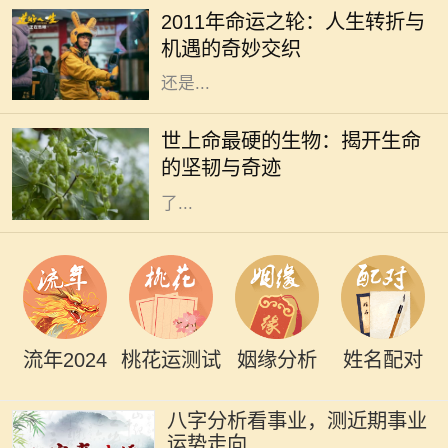
2011年命运之轮：人生转折与
的变化，生活的轨迹可能因此而完全
机遇的奇妙交织
不同。这一年，无论是从事业的发展
还是...
在这个广袤无垠的地球上，生命的形
态千差万别，有些生物如繁星般绚丽
世上命最硬的生物：揭开生命
多彩，而有些则隐藏在隐秘的角落，
的坚韧与奇迹
展现出惊人的生存能力。科学家们为
了...
流年2024
桃花运测试
姻缘分析
姓名配对
八字分析看事业，测近期事业
运势走向