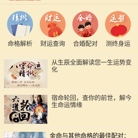
命格解析
财运查询
合婚配对
测终身运
从生辰全面解读您一生运势变
化
宿命轮回，查你的前世，解今
生命运情缘
在中国传统命理学中，五行理论将人
的命运与自然的元素紧密相连。金
金命与其他命格的最佳配对：
命，作为五行之一，象征着坚硬、刚