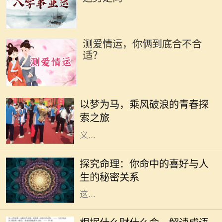
测爱情运，你俩到底合不合
适？
生活是一场漫长的旅程，每个人都在
自己的旅途中追寻着梦想。无论是平
以梦为马，乘风破浪的青春探
凡的日常，还是波澜壮阔的冒险，我
索之旅
们都在用自己的方式诠释着梦想的意
义...
在传统的中华文化中，命理学一直是
人们关注的一个重要领域。通过生辰
探究命理：你命中的喜好与人
八字，许多人尝试了解自己的命运，
生的秘密关系
探索人生的喜好和方向。我们常听到
这...
在中华文化的浩瀚海洋中，成语作为
语言的瑰宝，蕴含着深刻的道理和智