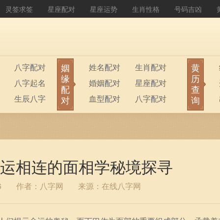
灵签求签
星座配对
星座运势
生肖性格
号码吉凶
姻
黄
八字配对
姓名配对
生肖配对
缘
历
八字起名
婚姻配对
星座配对
配
查
生辰八字
血型配对
八字配对
对
询
八字排盘
公司起名
运相连的面相学秘境探寻
6
作者：八字网
来源：在线八字网