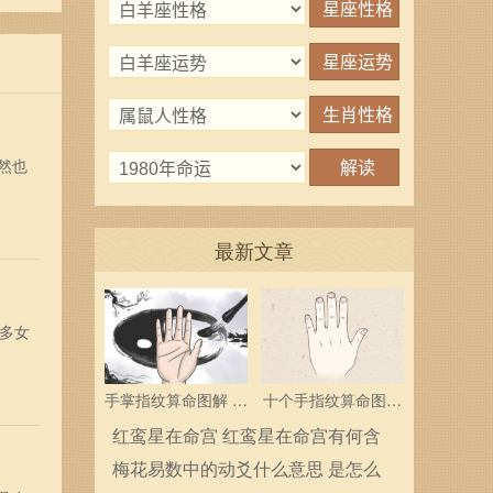
然也
最新文章
多女
手掌指纹算命图解 三
十个手指纹算命图解
个斗多为中层领导
分析指纹算命是什么
红鸾星在命宫 红鸾星在命宫有何含
义
梅花易数中的动爻什么意思 是怎么