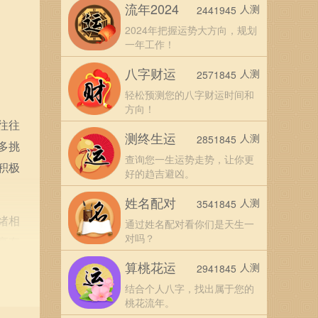
流年2024
人测
2441945
2024年把握运势大方向，规划
一年工作！
八字财运
人测
2571845
轻松预测您的八字财运时间和
方向！
往往
测终生运
人测
2851845
多挑
查询您一生运势走势，让你更
积极
好的趋吉避凶。
姓名配对
人测
3541845
绪相
通过姓名配对看你们是天生一
对吗？
享有
动和
算桃花运
人测
2941845
结合个人八字，找出属于您的
桃花流年。
够吸