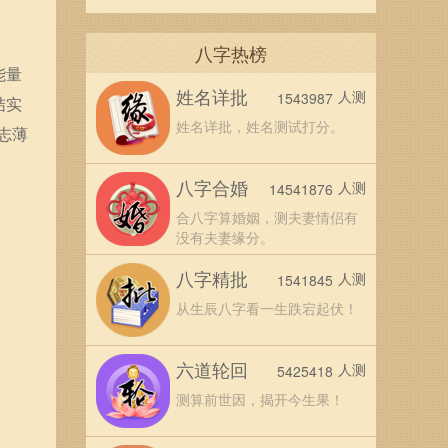
八字热榜
能量
姓名详批
人测
1543987
结实
姓名详批，姓名测试打分。
志薄
八字合婚
人测
14541876
合八字算婚姻，测夫妻情侣有
没有夫妻缘分。
八字精批
人测
1541845
从生辰八字看一生跌宕起伏！
六道轮回
人测
5425418
测算前世因，揭开今生果！