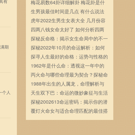
具有
确定的
梅花易数64卦详细解卦 梅花卦是什
么
生男孩最佳时间是几点 有什么说法
虎年2022生男生女表大全 几月份容
易生男宝宝
四两八钱女命太好了 如何分析四两
八钱女命
探秘反命格：揭示女生命局中的不一
充满期
般命运之路
探秘2022年10月的命运解析：如何
把握机会与挑战？
探寻人生最好的命格：运势与性格的
完美结合
1962年是什么命：透视这一年中的
星座与命运变迁
丙火命与哪些命理最为契合？探秘命
理中的和谐之道
1988年出生的人属龙，命理解析与
一个人
运势展望
天生双下巴：命运的微妙象征与生活
中的影响
探秘2002613命运密码：揭示你的潜
力与未来之路
覆灯火命女与适合命理匹配的最佳搭
配解析