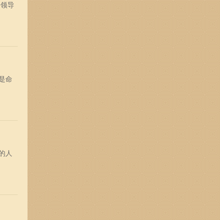
和领导
是命
生的人