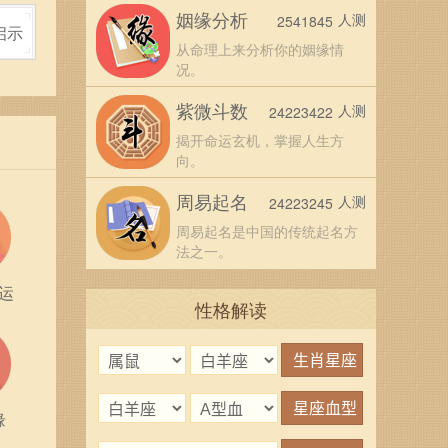
姻缘分析
人测
2541845
代表
启示
从命理上来分析你的姻缘情
况。
团体
紫微斗数
人测
24223422
独立
揭开命运玄机，掌握人生方
向。
周易起名
人测
24223245
价值
周易起名是中国的传统起名方
的心
法之一。
取智
运
性格解读
缘