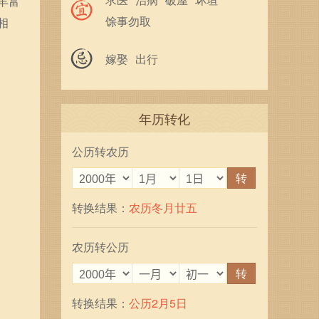
丰富
馀事勿取
相
嫁娶
出行
年历转化
公历转农历
转
转换结果：
农历冬月廿五
农历转公历
转
转换结果：
公历2月5日