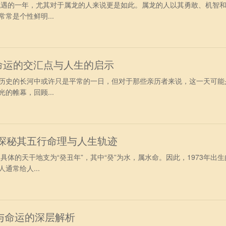
与机遇的一年，尤其对于属龙的人来说更是如此。属龙的人以其勇敢、机智
常是个性鲜明...
日：命运的交汇点与人生的启示
天在历史的长河中或许只是平常的一日，但对于那些亲历者来说，这一天可能
的帷幕，回顾...
：探秘其五行命理与人生轨迹
，具体的天干地支为“癸丑年”，其中“癸”为水，属水命。因此，1973年出
通常给人...
与命运的深层解析