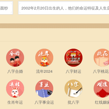
能相对内向，社交能力较弱，容易显得孤独。因此，提升下巴所
秘面纱
2002年2月20日出生的人，他们的命运特征及人生
认知的强化，通过学习与锻炼，可以改善这方面的状况。
到更适合的生活与职业方向。例如，下巴宽广的人适合从事需要
发挥他们的社交与沟通能力。而下巴较细的人，或许更适合需要
让他们在安静中思维、创作，从而实现自我价值。
，无论是在财富、事业、健康还是人际关系方面，都能够提供有
划人生，提高自身的综合素质与能力。无论命格如何，积极向上
正如古语所言：“天行健，君子以自强不息。”让我们从命理中汲
八字合婚
流年2024
八字财运
八字桃花
生肖年运
八字事业运
批八字
红线姻