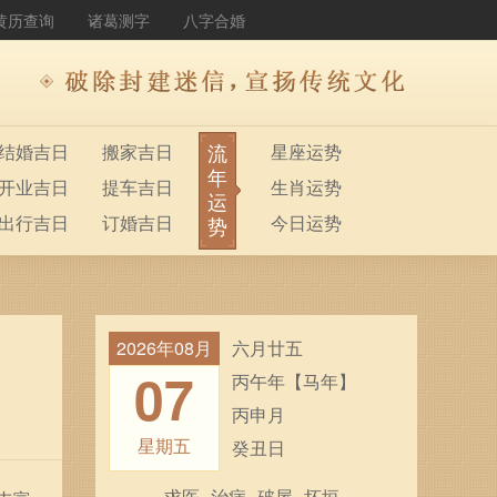
黄历查询
诸葛测字
八字合婚
流
结婚吉日
搬家吉日
星座运势
年
开业吉日
提车吉日
生肖运势
运
出行吉日
订婚吉日
今日运势
势
2026年08月
六月廿五
07
丙午年【马年】
丙申月
星期五
癸丑日
求医
治病
破屋
坏垣