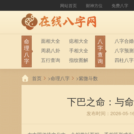
网站首页
财神方位
免费八字
命
八
面相大全
痣相大全
八字合婚
理
字
周易八卦
手相大全
八字预测
八
查
五行查询
指纹图解
四柱八字
字
询
生男生女
称骨算命
六十甲子
首页
>
命理八字
>
紫微斗数
前世今生
塔罗占卜
八字财运
紫微斗数
梅花易数
下巴之命：与命
发布时间：2026-05-1