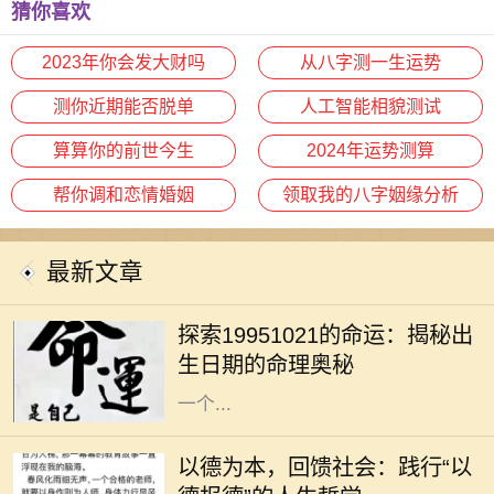
性格特征
猜你喜欢
2023年你会发大财吗
从八字测一生运势
测你近期能否脱单
人工智能相貌测试
算算你的前世今生
2024年运势测算
帮你调和恋情婚姻
领取我的八字姻缘分析
最新文章
每个人都有自己独特的生命轨迹，而
命理学恰恰能够帮助我们看清自己生
探索19951021的命运：揭秘出
命中的某些特质与潜力。1995年10
生日期的命理奥秘
月21日这个特别的日期，不仅代表着
一个...
在现代社会，人与人之间的关系愈发
复杂，个体在追求物质利益的同时，
以德为本，回馈社会：践行“以
常常忽略了德行的重要性。然而，回