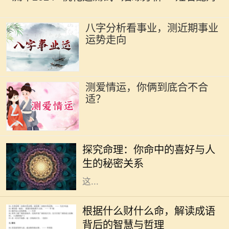
八字分析看事业，测近期事业
运势走向
测爱情运，你俩到底合不合
适？
在传统的中华文化中，命理学一直是
人们关注的一个重要领域。通过生辰
探究命理：你命中的喜好与人
八字，许多人尝试了解自己的命运，
生的秘密关系
探索人生的喜好和方向。我们常听到
这...
在中华文化的浩瀚海洋中，成语作为
语言的瑰宝，蕴含着深刻的道理和智
根据什么财什么命，解读成语
慧。“根据什么财什么命”这一说法，
背后的智慧与哲理
启示我们通过对成语的解读，能够