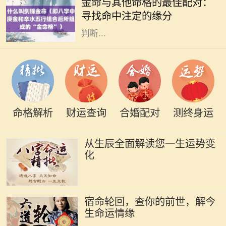
金命与其他命格的最佳配对：
命，作为五行之一，象征着坚硬、刚
寻找命中注定的缘分
毅与财富。金命的人通常具有出众的
判断...
命格解析
财运查询
合婚配对
测终身运
从生辰全面解读您一生运势变
化
宿命轮回，查你的前世，解今
生命运情缘