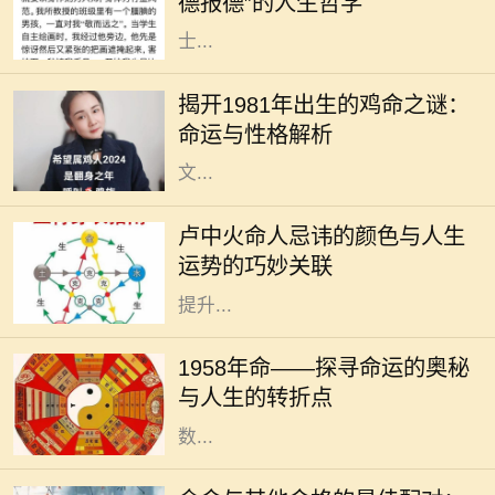
德报德”的人生哲学
望历史，我们不难发现，许多成功人
士...
每个生肖都有其独特的命运和性格特
征，而1981年恰逢辛酉年，属鸡的人
揭开1981年出生的鸡命之谜：
在这一年出生，他们的命运与性格究
命运与性格解析
竟如何呢？作为一种象征，鸡在中国
文...
在中华传统命理中，每个人的命理特
征都与五行、颜色等有着密切的关
卢中火命人忌讳的颜色与人生
系。对于卢中火命的人而言，了解与
运势的巧妙关联
自己命理相关的颜色忌讳，可以帮助
提升...
1958年，对于很多人来说，也许只是
一年，但对于一些特别的个体来说，
1958年命——探寻命运的奥秘
这一年却是命运的转折点。在这一年
与人生的转折点
中，许多事件交织在一起，造就了无
数...
在中国传统命理学中，五行理论将人
的命运与自然的元素紧密相连。金