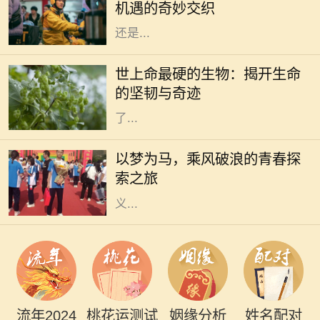
机遇的奇妙交织
不同。这一年，无论是从事业的发展
还是...
在这个广袤无垠的地球上，生命的形
态千差万别，有些生物如繁星般绚丽
世上命最硬的生物：揭开生命
多彩，而有些则隐藏在隐秘的角落，
的坚韧与奇迹
展现出惊人的生存能力。科学家们为
了...
生活是一场漫长的旅程，每个人都在
自己的旅途中追寻着梦想。无论是平
以梦为马，乘风破浪的青春探
凡的日常，还是波澜壮阔的冒险，我
索之旅
们都在用自己的方式诠释着梦想的意
义...
流年2024
桃花运测试
姻缘分析
姓名配对