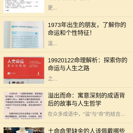
更...
你是否曾经好奇过，1973年出生的人
究竟有着怎样的命运与个性？在中国
1973年出生的朋友，了解你的
传统命理学中，1973年属于水兔年。
命运和个性特征！
水兔既象征着灵动与智慧，又代表着
温...
人生如梦，命运似水，每个人的生辰
八字都藏着独特的秘密。对于出生于
19920122命理解析：探索你的
1992年1月22日的人来说，他们的命
命运与人生之路
理特征和人生道路又有什么样的特别
之...
在中华文化的浩瀚长河中，成语作为
溢出而命：寓意深刻的成语背
语言的一部分，不仅丰富了我们的表
后的故事与人生哲学
达方式，也蕴藏着深厚的文化底蕴。
在众多成语中，“溢”与“命”的结合...
在中国传统文化中，五行之说深深扎
根于人们的生活与信仰之中。五行分
土命命里缺金的人该佩戴哪些
别是金、木、水、火、土，每一个人