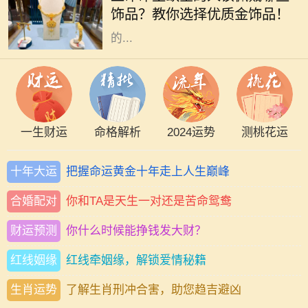
饰品？教你选择优质金饰品！
的命理中都有其主导的元素。有些人
的...
一生财运
命格解析
2024运势
测桃花运
十年大运
把握命运黄金十年走上人生巅峰
合婚配对
你和TA是天生一对还是苦命鸳鸯
财运预测
你什么时候能挣钱发大财？
红线姻缘
红线牵姻缘，解锁爱情秘籍
生肖运势
了解生肖刑冲合害，助您趋吉避凶
命理学在中国传统文化中占据着重要