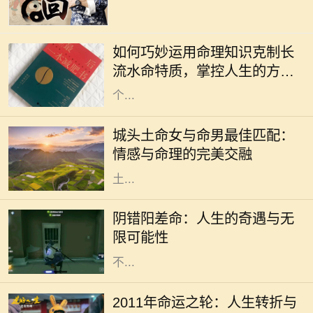
在中国传统命理学中，长流水命是一
种非常特殊的命格。它象征着无尽的
如何巧妙运用命理知识克制长
流动与变化，给人带来灵活多变的特
流水命特质，掌控人生的方向
质。然而，长期处于这种命格之中，
与命运
个...
在中华文化中，命理学被视为理解人
生的一种重要工具，尤其是在选择伴
城头土命女与命男最佳匹配：
侣时。城头土命的女性因其沉稳、温
情感与命理的完美交融
和而受到许多人的喜爱。那么，城头
土...
在人生的旅途中，我们或多或少都会
经历一些看似偶然，却又出人意料的
阴错阳差命：人生的奇遇与无
经历。阴错阳差命，这一概念源于生
限可能性
活中那些出乎意料的巧合和误解，它
不...
2011年是一个充满变数和机遇的年
份。在这一年，许多人都经历了巨大
2011年命运之轮：人生转折与
的变化，生活的轨迹可能因此而完全