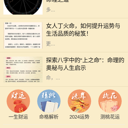
出，更是与个人的命理息息相关。许
多...
在中国传统命理学中，丁火命代表了
热情、温暖和灵动。对于女人来说，
女人丁火命，如何提升运势与
丁火命的特质使她们充满了活力和魅
生活品质的秘笈！
力。但是，要想在生活和事业中实现
更...
在中国传统命理学中，每个人的出生
时刻可以用八字来描述，而八字又可
探索八字中的“上之命”：命理的
以分为多种命格，其中“上之命”便是
奥秘与人生启示
一种颇具神秘色彩的命格。上之
命，...
一生财运
命格解析
2024运势
测桃花运