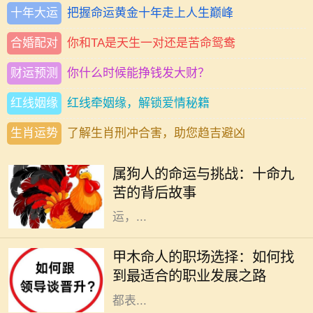
十年大运
把握命运黄金十年走上人生巅峰
合婚配对
你和TA是天生一对还是苦命鸳鸯
财运预测
你什么时候能挣钱发大财？
红线姻缘
红线牵姻缘，解锁爱情秘籍
生肖运势
了解生肖刑冲合害，助您趋吉避凶
在中国传统文化中，属狗的人常常被
描绘为忠诚正直、勇敢无畏的形象。
属狗人的命运与挑战：十命九
然而，许多人并不知道的是，属狗的
苦的背后故事
命人常常面临着“十命九苦”的命
运，...
在古老的命理学中，甲木是五行之
一，象征着生机、成长和发展。甲木
甲木命人的职场选择：如何找
命的人如同春天的树木，充满了生命
到最适合的职业发展之路
力和创造力。他们在人际关系中通常
都表...