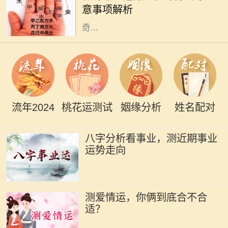
意事项解析
相关。许多人可能对这一命理产生好
奇...
流年2024
桃花运测试
姻缘分析
姓名配对
八字分析看事业，测近期事业
运势走向
测爱情运，你俩到底合不合
适？