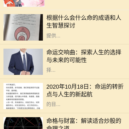
成语是汉语言文化的瑰宝，它不仅凝
聚了丰富的历史和哲理，还反映了古
根据什么会什么命的成语和人
人的智慧和人生观。在我们的生活
生智慧探讨
中，各种巧妙的成语常常能够给我们
提供...
在这个快节奏的时代，许多人常常感
到迷茫，甚至对未来充满了担忧。电
命运交响曲：探索人生的选择
影《命运交响曲》通过一段跌宕起伏
与未来的可能性
的故事，引导观众深入思考人生的选
择...
2020年10月18日，作为一个看似普
通的日子，却在不知不觉中成了许多
2020年10月18日：命运的转折
人生活的转折点。在这个时代高速发
点与人生的新起航
展的背景下，我们总是忙于追逐眼前
的目...
在现代社会，股市作为一种重要的投
资方式，吸引了越来越多的人参与。
命格与财富：解读适合炒股的
然而，炒股不仅仅是简单地买入和卖
命理之道