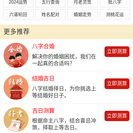
2024运势
五行查询
月老灵签
批八字
六道轮回
姓名配对
婚姻走势
测桃花运
更多推荐
八字合婚
立即测算
解决你的婚姻困扰，我们在
一起真的合适吗？
结婚吉日
立即测算
八字结婚择日，为你挑选上
等结婚好日子。
吉日测算
立即测算
根据命主八字，结合喜忌冲
煞，择取上等吉日。