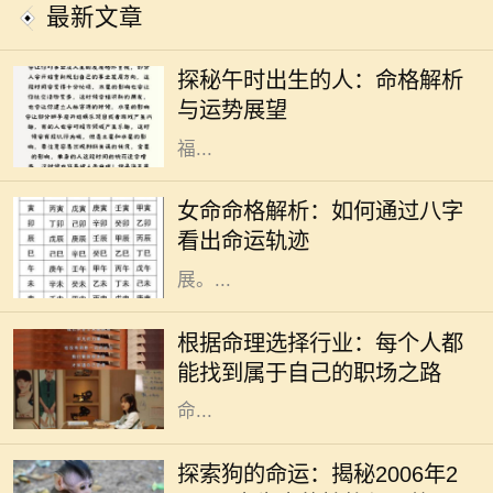
最新文章
在中国传统命理学中，出生时辰对一
个人的性格、命运有着重要的影响。
探秘午时出生的人：命格解析
其中，午时（中午11点到1点）出生
与运势展望
的人，因其时辰的特殊性，常被视作
福...
在中国传统文化中，命理学是一门古
老而深奥的学问。尤其对于女性来
女命命格解析：如何通过八字
说，命格的分析不仅关系到个人的福
看出命运轨迹
祉，还影响着婚姻、家庭和事业的发
展。...
选择行业对于每个人来说都是一项重
要的决策，它直接影响到我们的职业
根据命理选择行业：每个人都
发展和人生轨迹。在现代社会，不同
能找到属于自己的职场之路
的行业有不同的特点和发展空间，而
命...
狗作为人类最忠实的朋友，拥有着丰
富的象征意义和文化内涵。在中国传
探索狗的命运：揭秘2006年2
统文化中，狗被视为吉祥之物，象征