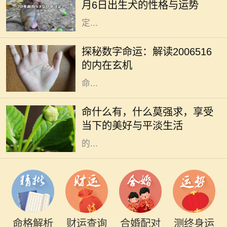
月6日出生犬的性格与运势
着忠诚与守护。尤其是对于那些在特
定...
在中华传统文化中，数字不仅仅是数
学符号，更是承载着丰富意义和神秘
探秘数字命运：解读2006516
力量的象征。数字命理学，作为一种
的内在玄机
有趣且古老的智慧，帮助人们解析生
命...
在生活的长河中，我们常常被各种期
待、梦想和理想所驱动。我们为了追
命什么有，什么莫强求，享受
求所谓的成功与幸福而不断努力，但
当下的美好与平淡生活
往往在这个过程中，却忽视了最重要
的...
命格解析
财运查询
合婚配对
测终身运