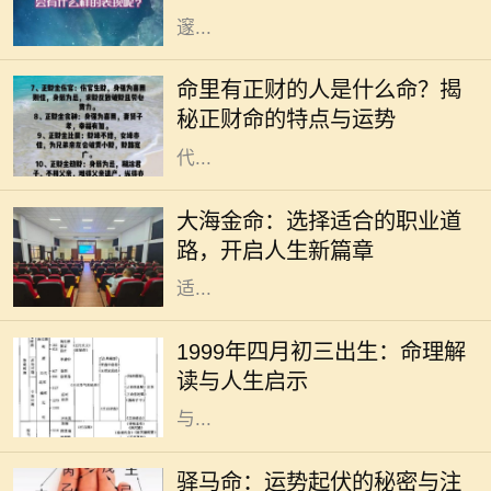
邃...
命理学是古老而智慧的学问，它通过
分析个人的生辰八字来解读一个人的
命里有正财的人是什么命？揭
命运与性格。在众多命理特征中，正
秘正财命的特点与运势
财命备受关注。正财作为一种命格，
代...
在中国传统命理学中，每个人的命运
与五行有着密切的联系。大海金命，
大海金命：选择适合的职业道
象征着广阔与坚韧，适合在多变、开
路，开启人生新篇章
放的行业中发挥自己的才华。选择合
适...
在中国传统文化中，命理学被视为一
种重要的研究方式，通过分析个人的
1999年四月初三出生：命理解
出生时间以预测其命运走向。1999年
读与人生启示
四月初三出生的人，随着五行的变化
与...
驿马命，这个源自于中国传统命理学
的概念，意味着一个人命中有驿马星
驿马命：运势起伏的秘密与注
相伴，通常与流动、变迁、出行紧密