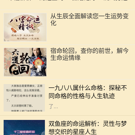
从生辰全面解读您一生运势变
化
宿命轮回，查你的前世，解今
生命运情缘
一九八八年是农历的戊辰年，也就是
中国传统命理中的龙年。按照五行理
一九八八属什么命格：探秘不
论，戊辰年对应的五行是土，这为出
同命格的性格与人生轨迹
生在这一年的朋友们的命格特征奠定
了...
双鱼座，作为十二星座中的最后一个
星座，象征着无尽的灵性与感性。双
双鱼座的命运解析：灵性与梦
鱼座的人通常极具同情心，对周围人
想交织的星座人生
的情感极为敏感，他们像海洋一般深