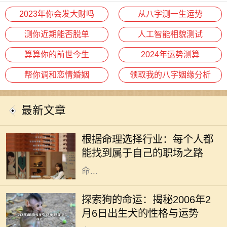
2023年你会发大财吗
从八字测一生运势
测你近期能否脱单
人工智能相貌测试
算算你的前世今生
2024年运势测算
帮你调和恋情婚姻
领取我的八字姻缘分析
最新文章
选择行业对于每个人来说都是一项重
要的决策，它直接影响到我们的职业
根据命理选择行业：每个人都
发展和人生轨迹。在现代社会，不同
能找到属于自己的职场之路
的行业有不同的特点和发展空间，而
命...
狗作为人类最忠实的朋友，拥有着丰
富的象征意义和文化内涵。在中国传
探索狗的命运：揭秘2006年2
统文化中，狗被视为吉祥之物，象征
月6日出生犬的性格与运势
着忠诚与守护。尤其是对于那些在特