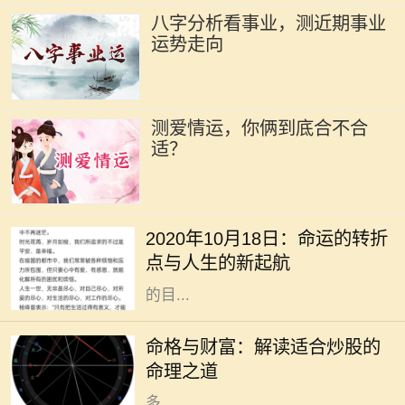
八字分析看事业，测近期事业
运势走向
测爱情运，你俩到底合不合
适？
2020年10月18日，作为一个看似普
通的日子，却在不知不觉中成了许多
2020年10月18日：命运的转折
人生活的转折点。在这个时代高速发
点与人生的新起航
展的背景下，我们总是忙于追逐眼前
的目...
在现代社会，股市作为一种重要的投
资方式，吸引了越来越多的人参与。
命格与财富：解读适合炒股的
然而，炒股不仅仅是简单地买入和卖
命理之道
出，更是与个人的命理息息相关。许
多...