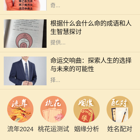
奇...
成语是汉语言文化的瑰宝，它不仅凝
聚了丰富的历史和哲理，还反映了古
根据什么会什么命的成语和人
人的智慧和人生观。在我们的生活
生智慧探讨
中，各种巧妙的成语常常能够给我们
提供...
在这个快节奏的时代，许多人常常感
到迷茫，甚至对未来充满了担忧。电
命运交响曲：探索人生的选择
影《命运交响曲》通过一段跌宕起伏
与未来的可能性
的故事，引导观众深入思考人生的选
择...
流年2024
桃花运测试
姻缘分析
姓名配对