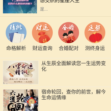
想交织的星座人生
的情感极为敏感，他们像海洋一般深
邃...
命格解析
财运查询
合婚配对
测终身运
从生辰全面解读您一生运势变
化
宿命轮回，查你的前世，解今
生命运情缘
命理学是古老而智慧的学问，它通过