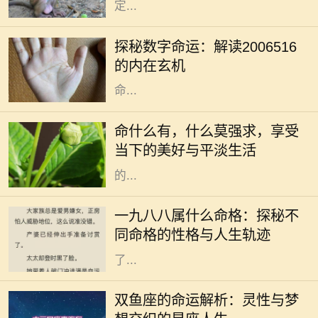
定...
在中华传统文化中，数字不仅仅是数
学符号，更是承载着丰富意义和神秘
探秘数字命运：解读2006516
力量的象征。数字命理学，作为一种
的内在玄机
有趣且古老的智慧，帮助人们解析生
命...
在生活的长河中，我们常常被各种期
待、梦想和理想所驱动。我们为了追
命什么有，什么莫强求，享受
求所谓的成功与幸福而不断努力，但
当下的美好与平淡生活
往往在这个过程中，却忽视了最重要
的...
一九八八年是农历的戊辰年，也就是
中国传统命理中的龙年。按照五行理
一九八八属什么命格：探秘不
论，戊辰年对应的五行是土，这为出
同命格的性格与人生轨迹
生在这一年的朋友们的命格特征奠定
了...
双鱼座，作为十二星座中的最后一个
星座，象征着无尽的灵性与感性。双
双鱼座的命运解析：灵性与梦
鱼座的人通常极具同情心，对周围人