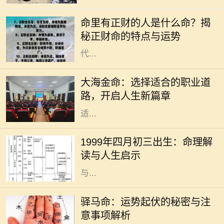
分析个人的生辰八字来解读一个人的
命里有正财的人是什么命？揭
命运与性格。在众多命理特征中，正
秘正财命的特点与运势
财命备受关注。正财作为一种命格，
代...
在中国传统命理学中，每个人的命运
与五行有着密切的联系。大海金命，
大海金命：选择适合的职业道
象征着广阔与坚韧，适合在多变、开
路，开启人生新篇章
放的行业中发挥自己的才华。选择合
适...
在中国传统文化中，命理学被视为一
种重要的研究方式，通过分析个人的
1999年四月初三出生：命理解
出生时间以预测其命运走向。1999年
读与人生启示
四月初三出生的人，随着五行的变化
与...
驿马命，这个源自于中国传统命理学
的概念，意味着一个人命中有驿马星
驿马命：运势起伏的秘密与注
相伴，通常与流动、变迁、出行紧密
意事项解析
相关。许多人可能对这一命理产生好