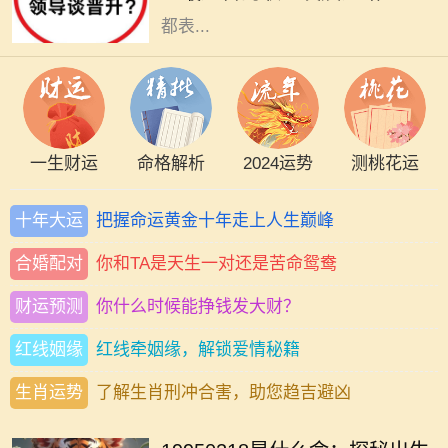
都表...
一生财运
命格解析
2024运势
测桃花运
十年大运
把握命运黄金十年走上人生巅峰
合婚配对
你和TA是天生一对还是苦命鸳鸯
财运预测
你什么时候能挣钱发大财？
红线姻缘
红线牵姻缘，解锁爱情秘籍
生肖运势
了解生肖刑冲合害，助您趋吉避凶
在中国传统文化中，八字命理被视为
解读一个人命运的重要工具。1995年