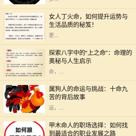
在中国传统命理学中，丁火命代表了
热情、温暖和灵动。对于女人来说，
女人丁火命，如何提升运势与
丁火命的特质使她们充满了活力和魅
生活品质的秘笈！
力。但是，要想在生活和事业中实现
更...
在中国传统命理学中，每个人的出生
时刻可以用八字来描述，而八字又可
探索八字中的“上之命”：命理的
以分为多种命格，其中“上之命”便是
奥秘与人生启示
一种颇具神秘色彩的命格。上之
命，...
在中国传统文化中，属狗的人常常被
描绘为忠诚正直、勇敢无畏的形象。
属狗人的命运与挑战：十命九
然而，许多人并不知道的是，属狗的
苦的背后故事
命人常常面临着“十命九苦”的命
运，...
在古老的命理学中，甲木是五行之
一，象征着生机、成长和发展。甲木
甲木命人的职场选择：如何找
命的人如同春天的树木，充满了生命
到最适合的职业发展之路
力和创造力。他们在人际关系中通常