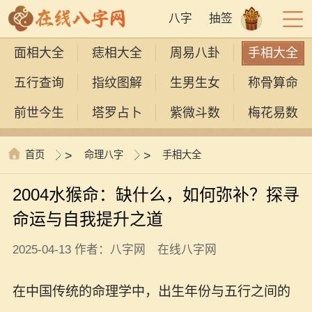
八字
抽签
面相大全
痣相大全
周易八卦
手相大全
五行查询
指纹图解
生男生女
称骨算命
前世今生
塔罗占卜
紫微斗数
梅花易数
首页
>
命理八字
>
手相大全
2004水猴命：缺什么，如何弥补？探寻
命运与自我提升之道
2025-04-13 作者：八字网 在线八字网
在中国传统的命理学中，出生年份与五行之间的