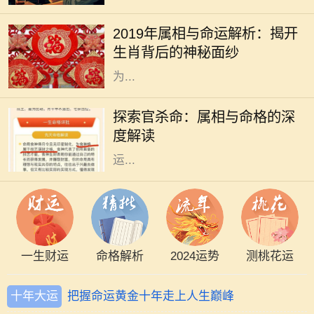
应的属相是猪。猪在中华文化中象征
2019年属相与命运解析：揭开
着财富与好运，常常被认为是富裕与
生肖背后的神秘面纱
幸福的象征。猪年出生的人通常被视
为...
在中国传统文化中，命理学是一门博
大精深的学问，其中属相与命格的关
探索官杀命：属相与命格的深
系尤为引人注目。官杀命，作为一种
度解读
特定的命格，常常和成功、权威、财
运...
一生财运
命格解析
2024运势
测桃花运
十年大运
把握命运黄金十年走上人生巅峰