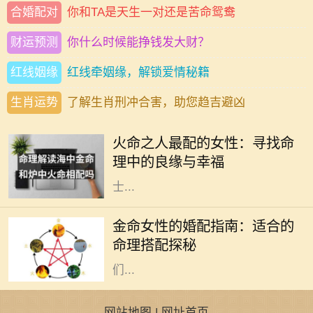
合婚配对
你和TA是天生一对还是苦命鸳鸯
财运预测
你什么时候能挣钱发大财？
红线姻缘
红线牵姻缘，解锁爱情秘籍
生肖运势
了解生肖刑冲合害，助您趋吉避凶
在中国的传统命理学中，火命代表着
热情、活力与激情。火命之人，通常
火命之人最配的女性：寻找命
生性乐观，充满创造力和积极向上的
理中的良缘与幸福
力量。然而，合适的伴侣对于火命人
士...
在中国传统命理学中，八字命理被广
泛用于分析一个人的命运。在这些命
金命女性的婚配指南：适合的
理中，五行是极其重要的概念。金命
命理搭配探秘
女性，象征着坚韧、果敢与智慧，她
们...
网站地图
|
网址首页