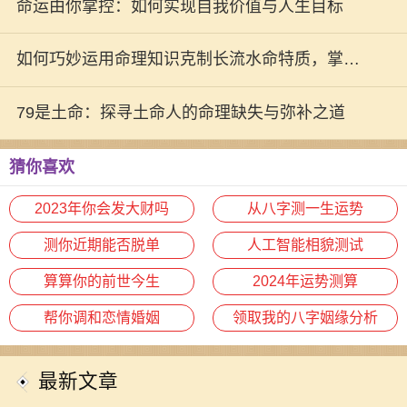
生的契机
命运由你掌控：如何实现自我价值与人生目标
如何巧妙运用命理知识克制长流水命特质，掌控
人生的方向与命运
79是土命：探寻土命人的命理缺失与弥补之道
猜你喜欢
2023年你会发大财吗
从八字测一生运势
测你近期能否脱单
人工智能相貌测试
算算你的前世今生
2024年运势测算
帮你调和恋情婚姻
领取我的八字姻缘分析
最新文章
1970年是中国历史上一个具有特殊意