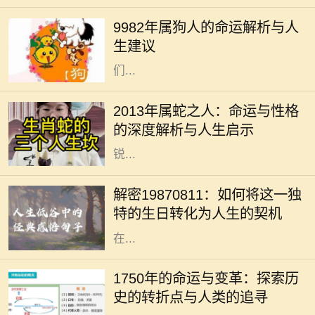
人的命运有着密切的关系。1982年属
9982年属狗人的命运解析与人
狗的人，正如生肖所示，忠诚、聪慧
生建议
且责任心强。他们的性格特征使得他
们...
在中国传统文化中，生肖不仅仅是一
个出生年份的标识，更是与命运、性
2013年属蛇之人：命运与性格
格息息相关的一种符号。2013年是蛇
的深度解析与人生启示
年，属蛇的人往往被认为是智慧与敏
锐...
在中国文化中，出生日期常常被用作
命理分析的重要依据。1987年8月11
解密19870811：如何将这一独
日出生的人士，有着独特的命格，这
特的生日转化为人生的契机
不仅影响着性格、人际关系，还有潜
在...
1750年是一个重要的历史节点，它标
志着人类社会在工业化、科学和文化
1750年的命运与变革：探索历
等多个领域的变革。从农业社会向工
史的转折点与人类的追寻
业社会的转变，折射出人类对生活及