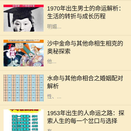
义的年份，这一年出生的男士在气
1970年出生男士的命运解析：
候、文化和社会变迁中成长，形成了
生活的转折与成长历程
独特的个性与命运。在这一年，阳光
明媚...
在中国传统命理学中，五行理论深深
影响着人们对命运的理解。其中，沙
沙中金命与其他命相生相克的
中金命作为金命的一种，具有独特的
奥秘探索
特性和命理含义。了解沙中金命与其
他...
在中国的命理学中，五行的相生相克
关系深刻影响着人们的命运和生活，
水命与其他命相合之婚姻配对
尤其是在婚姻配对上更是被广泛探
解析
讨。水命，作为五行之一，具有流动
性、...
人生是一条充满选择与可能的道路，
但有些出生年份的人似乎有着更独特
1953年出生的人命运之路：探
的旅程。1953年出生的人，正如流淌
索人生的每一个岔口与选择
在历史长河中的一朵浪花，以他们特