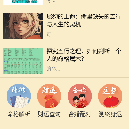
有...
每个人的命里都有独特的五行特征，
而属狗的土命则是一种富暖而稳重的
属狗的土命：命里缺失的五行
存在。属狗的人忠诚、守信，代表着
与人生的契机
信任与友善。然而，在命理中，土命
可...
在中国传统文化中，五行学说是一个
非常重要的哲学体系。五行分别是
探究五行之理：如何判断一个
金、木、水、火、土，每一种元素都
人的命格属木？
与自然界的现象紧密相连，影响着人
的命...
命格解析
财运查询
合婚配对
测终身运