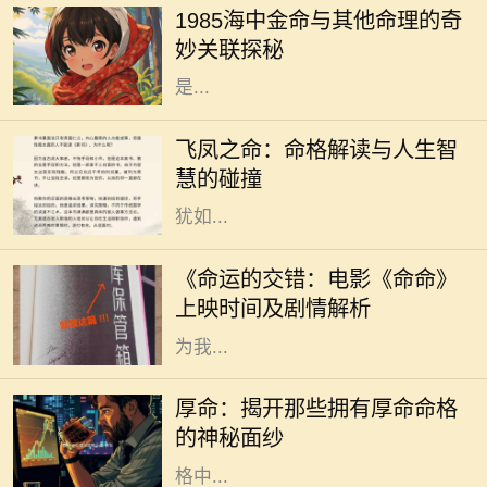
1985海中金命与其他命理的奇
辰的影响。1985年出生的人，被称为
妙关联探秘
“海中金”。这一命理的特征，指的
是...
在中国传统命理学中，飞凤之命是一
种独特而珍贵的命格。它象征着高
飞凤之命：命格解读与人生智
贵、优雅与灵动，常被视为一种幸运
慧的碰撞
和祝福的象征。命格中蕴含的飞凤，
犹如...
随着电影市场的蓬勃发展，越来越多
的电影作品吸引了观众的目光。其
《命运的交错：电影《命命》
中，备受期待的《命命》即将于近日
上映时间及剧情解析
上映，这部充满悬念与情感的电影将
为我...
在中国传统文化中，命格一直是一个
令人着迷且神秘的话题。无论是算
厚命：揭开那些拥有厚命命格
命、风水，还是命理学，都是我们探
的神秘面纱
索未来和命运的工具。而在众多的命
格中...
2019年是中国农历的己亥年，亥年对