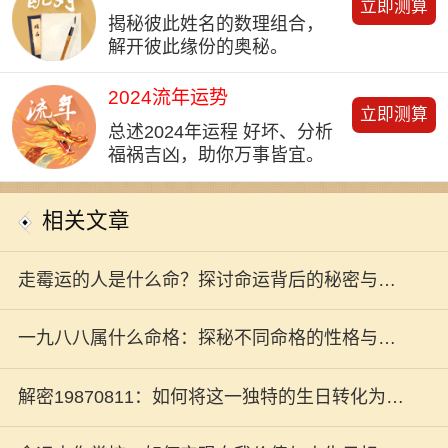
立即测算
揭秘彼此姓名的数理组合，
解开彼此缘份的奥秘。
2024流年运势
立即测算
总述2024年运程 好坏、分析
福祸吉凶，助你万事皆宜。
相关文章
走霉运的人是什么命？探讨命运背后的秘密与哲
学
一九八八属什么命格：探秘不同命格的性格与人
生轨迹
解密19870811：如何将这一独特的生日转化为人