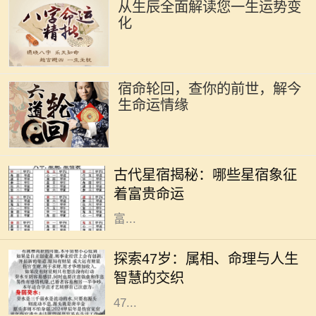
从生辰全面解读您一生运势变
化
宿命轮回，查你的前世，解今
生命运情缘
在古代的天文学中，星宿被视为影响
人命运的重要因素。星宿不仅仅是天
古代星宿揭秘：哪些星宿象征
上的星星，更是古人用来预测人生轨
着富贵命运
迹和命运起伏的工具。尤其是那些与
富...
在中国传统文化中，生肖和命理学是
深受人们关注的主题。它们不仅关系
探索47岁：属相、命理与人生
到个人的性格与命运，还与人生的走
智慧的交织
向息息相关。今天，我们将深入探讨
47...
在中国传统文化中，生肖被认为与个