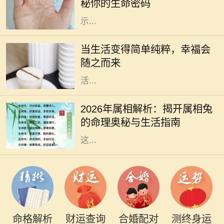
秘你的生命密码
个性、命理以及未来的运势，力求揭
示...
在快节奏的现代生活中，人们常常被
繁忙的工作和琐事所困扰，渐渐忽略
当生活变得简单纯粹，幸福会
了生活的本质和内心的需求。或许，
随之而来
我们都应该停下脚步，思索如何让生
活...
2026年是农历兔年，兔子在中国文化
中象征着温柔、灵动和机敏。它不仅
2026年属相解析：揭开属相兔
是十二生肖之一，更是一种富有灵性
的命理奥秘与生活指南
的生物，代表着和平与希望。对于在
这...
命格解析
财运查询
合婚配对
测终身运