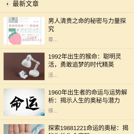
最新文章
在中华传统命理中，“清贵之命”是一
个独特而深含哲理的概念，通常被用
男人清贵之命的秘密与力量探
来形容那些人生道路顺畅、福德深厚
究
的男性。这一命理象征着人生中的
尊...
1992年，对于许多人来说，它不仅仅
是一个年份，它象征着一代新人的诞
1992年出生的猴命：聪明灵
生。在中国传统文化中，1992年是猴
活，勇敢追梦的时代精英
年，属猴的人被认为聪明、机智、灵
活...
1960年，属于农历的庚子年，鼠年。
在中国传统文化中，出生年份与命运
1960年出生者的命运与运势解
有着密切的关系。对于1960年出生的
析：揭示人生的奥秘与潜力
人来说，他们的命运和运势是一个值
得...
每个人的出生日期都蕴藏着独特的命
运密码。今天，我们将深入研究1988
探索19881221命运的奥秘：揭
年12月21日出生的朋友，解析他们的