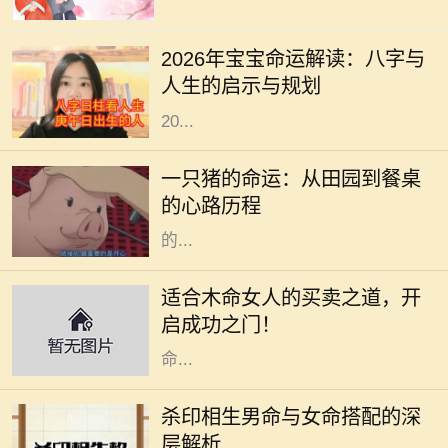
在中华文化中，命理学与八字的研究
一直以来备受关注。每一个新生命的
2026年宝宝命运解读：八字与
降临，都与其出生年份、月份、日期
人生的启示与规划
和时间紧密相连。从这个角度出发，
20...
在阳光明媚的午后，农田里传来阵阵
悦耳的叫声，一只肥胖的猪悠然自得
一只猪的命运：从田园到餐桌
地在泥土中打滚。它的生活似乎无忧
的心路历程
无虑，每天享受着阳光、青草和农民
的...
木命女人在五行中代表着生机与创造
力，她们通常具有强烈的好奇心和创
适合木命女人的买卖之道，开
造精神，适合从事与艺术、教育、咨
启成功之门！
询等相关的行业。本文将深入探讨木
命...
在命理学中，男女命的搭配一直是一
个重要的话题，尤其是杀印相生的男
杀印相生男命与女命搭配的深
命。这种命格的特点是：杀星有力，
层解析