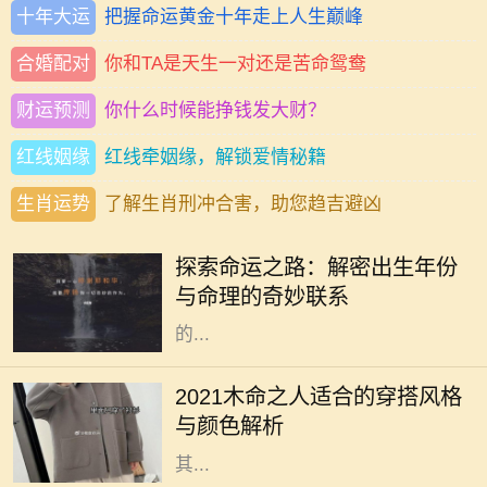
十年大运
把握命运黄金十年走上人生巅峰
合婚配对
你和TA是天生一对还是苦命鸳鸯
财运预测
你什么时候能挣钱发大财？
红线姻缘
红线牵姻缘，解锁爱情秘籍
生肖运势
了解生肖刑冲合害，助您趋吉避凶
在中国传统文化中，命理学一直扮演
着重要的角色。古人相信，一个人出
探索命运之路：解密出生年份
生的年份、月份、日期和时辰直接影
与命理的奇妙联系
响着他们的命运。而其中，出生年份
的...
2021年是农历辛丑年，对于木命的人
而言，这一年的穿搭选择直接影响着
2021木命之人适合的穿搭风格
他们的气场与运势。木命属于五行中
与颜色解析
的一种，象征着生长、旺盛与活力，
其...