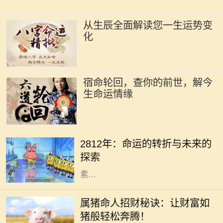
从生辰全面解读您一生运势变
化
宿命轮回，查你的前世，解今
生命运情缘
在未来的某一天，2812年，地球上的
每一个人都将面临巨大的变化。科技
2812年：命运的转折与未来的
的迅猛发展、环境的恶化、人类思维
探索
方式的转变，都是影响未来的重要因
素...
在中国传统文化中，生肖不仅仅是代
表出生年份的一个符号，更是承载着
属猪命人招财秘诀：让财富如
丰富的文化寓意和信仰。属猪的人性
猪般轻松奔腾！
格温和，诚实善良，慷慨大方，通常