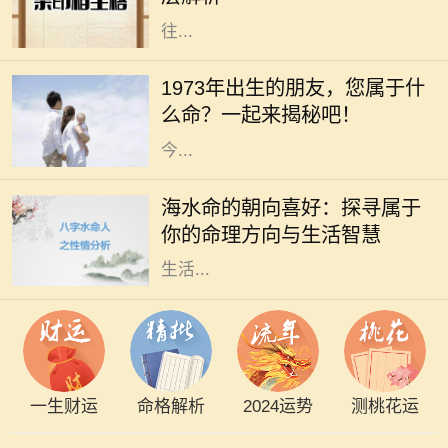
印绶相生，意味着这个男性的个性往
往...
在中华文化中，每个人的命运都与其
出生的年份、五行和生肖密切相关。
1973年出生的朋友，您属于什
1973年，这个年份不仅是新历史的起
么命？一起来揭秘吧！
点，更是成千上万生命的诞生之年。
今...
在命理学中，海水命是一种受人喜爱
的命格。它代表着依赖变化与流动的
海水命的朝向喜好：探寻属于
特性，仿佛大海一般，能够包容万
你的命理方向与生活智慧
象，适应环境。而海水命的人在选择
生活...
一生财运
命格解析
2024运势
测桃花运