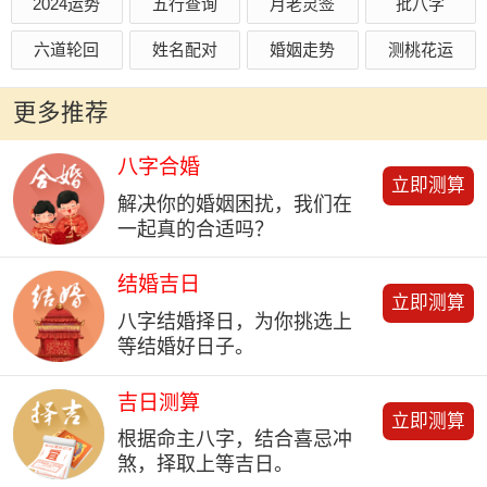
2024运势
五行查询
月老灵签
批八字
六道轮回
姓名配对
婚姻走势
测桃花运
更多推荐
八字合婚
立即测算
解决你的婚姻困扰，我们在
一起真的合适吗？
结婚吉日
立即测算
八字结婚择日，为你挑选上
等结婚好日子。
吉日测算
立即测算
根据命主八字，结合喜忌冲
煞，择取上等吉日。