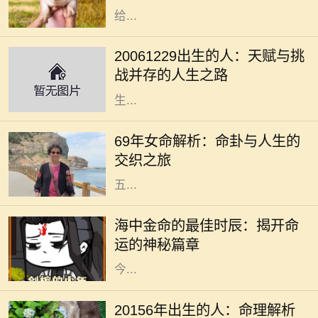
给...
在我们的人生旅途中，每个出生日期
都蕴含着独特的命理密码。对于2006
20061229出生的人：天赋与挑
年12月29日出生的人来说，他们的命
战并存的人生之路
运之路充满了挑战与机遇。这一天出
生...
在中国的传统文化中，命理学一直占
据着重要的地位。特别是对于1969年
69年女命解析：命卦与人生的
出生的女性，她们的命卦具有独特的
交织之旅
含义与特点。69年女命，通常属蛇，
五...
在中国传统的命理学中，每个人的命
运都与五行有着密切的关联。海中金
海中金命的最佳时辰：揭开命
命，作为金命的一种，其蕴含的不仅
运的神秘篇章
是金的特性，还有深厚的文化内涵。
今...
在中国传统命理学中，出生年份常常
被视为一个人命运的重要标志。
20156年出生的人：命理解析
20156年，随着时代的变迁，许多人