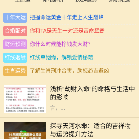
十年大运
把握命运黄金十年走上人生巅峰
合婚配对
你和TA是天生一对还是苦命鸳鸯
财运预测
你什么时候能挣钱发大财？
红线姻缘
红线牵姻缘，解锁爱情秘籍
生肖运势
了解生肖刑冲合害，助您趋吉避凶
在命理学中，劫财是一种不容忽视的
重要因素。它不仅代表着某种特定的
浅析“劫财入命”的命格与生活中
命格，还暗示着个人在财富和人际关
的影响
系方面的特征。特别是对于女性而
言，...
在中华传统文化中，五行理论对人的
命运影响深远，不同的命格对应着不
探寻天河水命：适合的吉祥物
同的性格特点和适合的吉祥物。天河
与运势提升方法
水命，作为五行命格的一种，代表着