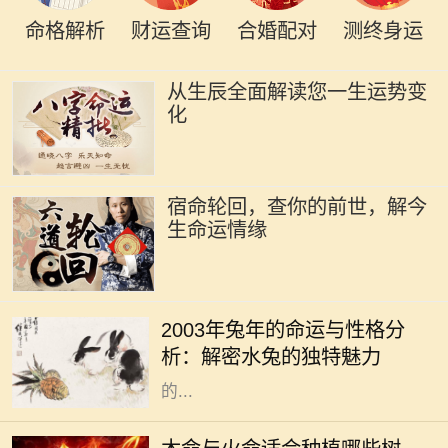
命格解析
财运查询
合婚配对
测终身运
从生辰全面解读您一生运势变
化
宿命轮回，查你的前世，解今
生命运情缘
2003年是农历的兔年，而根据中国五
行命理学，这一年出生的人属于“水
2003年兔年的命运与性格分
兔”。水兔的特性受水的影响，个性
析：解密水兔的独特魅力
温和、灵活多变，给人一种温润如玉
的...
木命和火命是中国五行学说中的两个
重要概念，它们不仅影响着一个人的