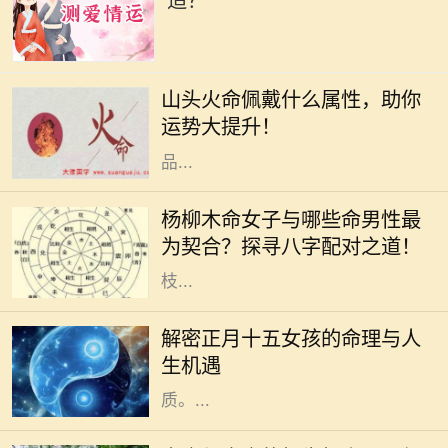
适？
在命理学中，"山头火命"是指八字命
盘中五行属火的一种特定类型，具有
山头火命佩戴什么属性，助你
独特的特征和运势表现。对于山头火
运势大提升！
命的人来说，如何选择适合的佩戴物
品...
在中国传统文化中，八字命理一直占
据着重要地位。尤其是对于男女配对
杨柳木命女子与哪些命男性最
的研究，更是深入人心。杨柳木命的
为契合？探寻八字配对之道！
女性独特而柔和，她们如同春天的柳
枝...
正月十五，元宵节，是中国农历新年
的重要节日，也是象征着团圆和希望
解密正月十五女孩的命理与人
的时刻。在这个特别的日子出生的女
生机遇
孩，被赋予了独特的命理与人生特
质。...
在中国传统命理学中，五行学说是理
解人与人之间关系的重要工具。土命