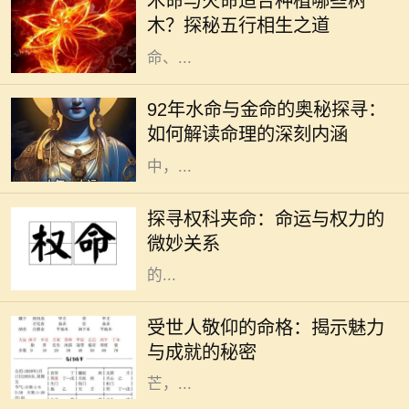
木命与火命适合种植哪些树
性格与命运，还与植物的选择息息相
木？探秘五行相生之道
关。在中华文化中，树木代表着生
命、...
在五行学说中，命理的分类通常依据
出生的年份、月份、日子和时辰来确
92年水命与金命的奥秘探寻：
定，其中水命与金命便是两种常见的
如何解读命理的深刻内涵
命理类型。尤其在1992年出生的人
中，...
在这个瞬息万变的社会中，“权”与
“命”常常交织在一起，成为人们生活
探寻权科夹命：命运与权力的
中不可分割的两部分。权科夹命是一
微妙关系
个不常被提及的概念，但其所蕴含
的...
在这个复杂多变的世界中，总有一些
人因为其独特的人格魅力和卓越的成
受世人敬仰的命格：揭示魅力
就而受到世人的敬仰。他们的命格似
与成就的秘密
乎与生俱来就散发着一种独特的光
芒，...
在电子游戏历史上，少数几款作品能