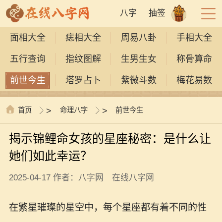
八字
抽签
面相大全
痣相大全
周易八卦
手相大全
五行查询
指纹图解
生男生女
称骨算命
前世今生
塔罗占卜
紫微斗数
梅花易数
首页
>
命理八字
>
前世今生
揭示锦鲤命女孩的星座秘密：是什么让
她们如此幸运？
2025-04-17 作者：八字网 在线八字网
在繁星璀璨的星空中，每个星座都有着不同的性