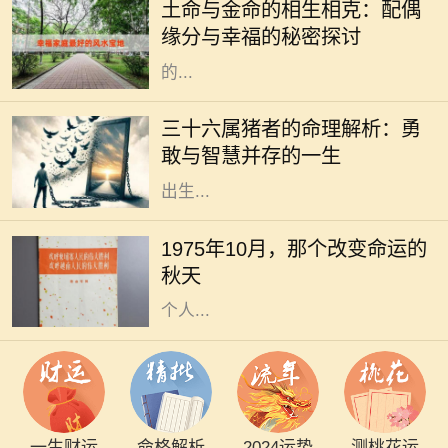
土命与金命的相生相克：配偶
与金命的结合，不仅仅是一种命理组
缘分与幸福的秘密探讨
合，更是深藏着生活哲学和感情智慧
的...
在中国的传统文化中，每个人的命理
都受到出生年份、属相等因素的影
三十六属猪者的命理解析：勇
响，而属猪的人更是以其独特的性格
敢与智慧并存的一生
和命运而备受关注。特别是三十六年
出生...
1975年10月，正值初秋，万物开始
褪去夏日的喧嚣，进入一种宁静的状
1975年10月，那个改变命运的
态。在这样一个季节，很多人都感受
秋天
到了一种新的开始，尤其是在家庭和
个人...
一生财运
命格解析
2024运势
测桃花运