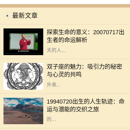
最新文章
在我们的人生旅程中，每个生命的诞
生都注定有其独特的意义与使命。
探索生命的意义：20070717出
20070717这个特殊的日期，隐含着
生者的命运解析
丰富的数字哲学，昭示着出生在这一
天的人...
双子座是个富有魅力的星座，生于5
月21日至6月20日之间的双子们，凭
双子座的魅力：吸引力的秘密
借其机智与灵活的个性，成为社交场
与心灵的共鸣
合的明星。他们的吸引力不单来源于
外表...
在众多的出生日期中，1994年7月20
日这一日具有其独特的意义。对于这
19940720出生的人生轨迹：命
一日出生的人来说，他们的命运似乎
运与潜能的交织之旅
注定要与众不同。每个人都希望自己
的...
在浩瀚的命理学中，五行八字被视为
解读一个人命运的重要工具。不同的