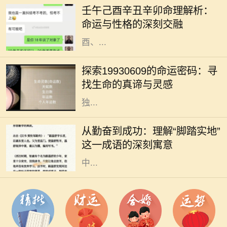
壬午己酉辛丑辛卯命理解析：
命格拥有各自独特的性格特征与运势
命运与性格的深刻交融
走向。今天，我们将针对壬午、己
酉、...
四季更迭，岁月如梭，人生轨迹中总
有一些命运的节点，让我们不得不回
探索19930609的命运密码：寻
望过往，反思前行。在这个多元化的
找生命的真谛与灵感
时代，每一个出生日期都似乎蕴藏着
独...
在人生的旅途中，成功往往不是一蹴
而就的事情，而是一个不断努力、不
从勤奋到成功：理解“脚踏实地”
断奋斗的过程。在这个过程中，许多
这一成语的深刻寓意
成语成为我们学习和生活的指南。其
中...