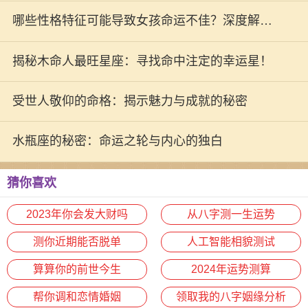
顺利！
哪些性格特征可能导致女孩命运不佳？深度解析
性格与命运之间的关系
揭秘木命人最旺星座：寻找命中注定的幸运星！
受世人敬仰的命格：揭示魅力与成就的秘密
水瓶座的秘密：命运之轮与内心的独白
猜你喜欢
2023年你会发大财吗
从八字测一生运势
测你近期能否脱单
人工智能相貌测试
算算你的前世今生
2024年运势测算
帮你调和恋情婚姻
领取我的八字姻缘分析