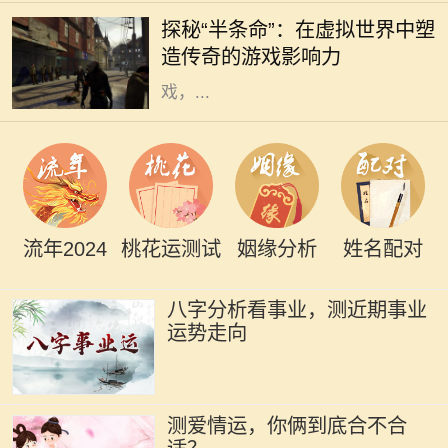
够在玩家心中留下如此深刻的印记，
探秘“半条命”：在虚拟世界中塑
而《半条命》便是其中之一。这款由
造传奇的游戏影响力
Valve公司开发的第一人称射击游
戏，...
流年2024
桃花运测试
姻缘分析
姓名配对
八字分析看事业，测近期事业
运势走向
测爱情运，你俩到底合不合