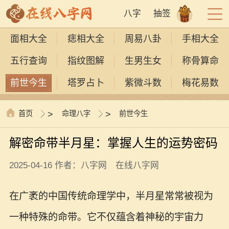
八字
抽签
面相大全
痣相大全
周易八卦
手相大全
五行查询
指纹图解
生男生女
称骨算命
前世今生
塔罗占卜
紫微斗数
梅花易数
首页
>
命理八字
>
前世今生
解密命带半月星：掌握人生的运势密码
2025-04-16 作者：八字网 在线八字网
在广袤的中国传统命理学中，半月星常常被视为
一种特殊的命带。它不仅蕴含着神秘的宇宙力