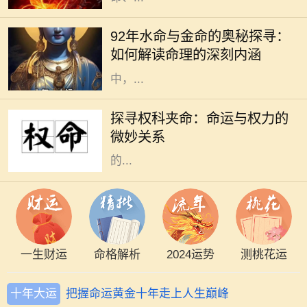
在五行学说中，命理的分类通常依据
出生的年份、月份、日子和时辰来确
92年水命与金命的奥秘探寻：
定，其中水命与金命便是两种常见的
如何解读命理的深刻内涵
命理类型。尤其在1992年出生的人
中，...
在这个瞬息万变的社会中，“权”与
“命”常常交织在一起，成为人们生活
探寻权科夹命：命运与权力的
中不可分割的两部分。权科夹命是一
微妙关系
个不常被提及的概念，但其所蕴含
的...
一生财运
命格解析
2024运势
测桃花运
十年大运
把握命运黄金十年走上人生巅峰