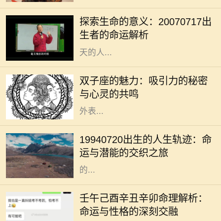
生都注定有其独特的意义与使命。
探索生命的意义：20070717出
20070717这个特殊的日期，隐含着
生者的命运解析
丰富的数字哲学，昭示着出生在这一
天的人...
双子座是个富有魅力的星座，生于5
月21日至6月20日之间的双子们，凭
双子座的魅力：吸引力的秘密
借其机智与灵活的个性，成为社交场
与心灵的共鸣
合的明星。他们的吸引力不单来源于
外表...
在众多的出生日期中，1994年7月20
日这一日具有其独特的意义。对于这
19940720出生的人生轨迹：命
一日出生的人来说，他们的命运似乎
运与潜能的交织之旅
注定要与众不同。每个人都希望自己
的...
在浩瀚的命理学中，五行八字被视为
解读一个人命运的重要工具。不同的
壬午己酉辛丑辛卯命理解析：
命格拥有各自独特的性格特征与运势
命运与性格的深刻交融
走向。今天，我们将针对壬午、己