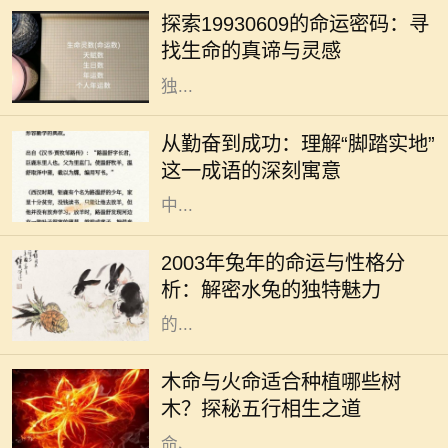
有一些命运的节点，让我们不得不回
探索19930609的命运密码：寻
望过往，反思前行。在这个多元化的
找生命的真谛与灵感
时代，每一个出生日期都似乎蕴藏着
独...
在人生的旅途中，成功往往不是一蹴
而就的事情，而是一个不断努力、不
从勤奋到成功：理解“脚踏实地”
断奋斗的过程。在这个过程中，许多
这一成语的深刻寓意
成语成为我们学习和生活的指南。其
中...
2003年是农历的兔年，而根据中国五
行命理学，这一年出生的人属于“水
2003年兔年的命运与性格分
兔”。水兔的特性受水的影响，个性
析：解密水兔的独特魅力
温和、灵活多变，给人一种温润如玉
的...
木命和火命是中国五行学说中的两个
重要概念，它们不仅影响着一个人的
木命与火命适合种植哪些树
性格与命运，还与植物的选择息息相
木？探秘五行相生之道
关。在中华文化中，树木代表着生
命、...