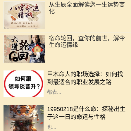
从生辰全面解读您一生运势变
化
宿命轮回，查你的前世，解今
生命运情缘
在古老的命理学中，甲木是五行之
一，象征着生机、成长和发展。甲木
甲木命人的职场选择：如何找
命的人如同春天的树木，充满了生命
到最适合的职业发展之路
力和创造力。他们在人际关系中通常
都表...
在中国传统文化中，八字命理被视为
解读一个人命运的重要工具。1995年
19950218是什么命：探秘出生
2月18日出生的人，正好是在农历正
于这一日的命运与性格
月初十，这一天在五行八字中的影响
也...
在我们的人生旅程中，每个生命的诞