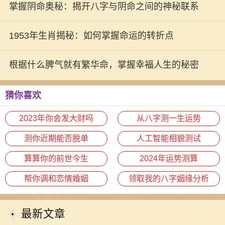
生航向
掌握阴命奥秘：揭开八字与阴命之间的神秘联系
1953年生肖揭秘：如何掌握命运的转折点
根据什么脾气就有繁华命，掌握幸福人生的秘密
猜你喜欢
2023年你会发大财吗
从八字测一生运势
测你近期能否脱单
人工智能相貌测试
算算你的前世今生
2024年运势测算
帮你调和恋情婚姻
领取我的八字姻缘分析
最新文章
在这个快节奏的时代，许多人常常感