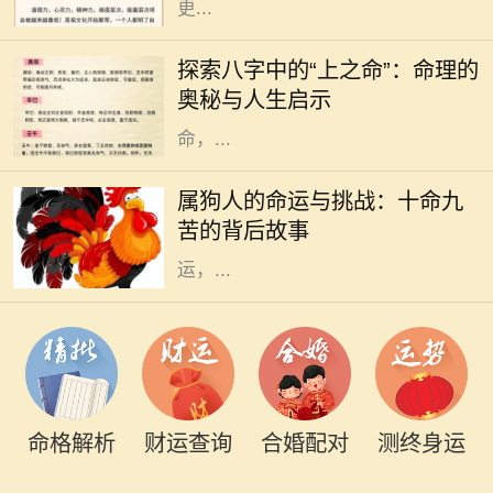
更...
在中国传统命理学中，每个人的出生
时刻可以用八字来描述，而八字又可
探索八字中的“上之命”：命理的
以分为多种命格，其中“上之命”便是
奥秘与人生启示
一种颇具神秘色彩的命格。上之
命，...
在中国传统文化中，属狗的人常常被
描绘为忠诚正直、勇敢无畏的形象。
属狗人的命运与挑战：十命九
然而，许多人并不知道的是，属狗的
苦的背后故事
命人常常面临着“十命九苦”的命
运，...
命格解析
财运查询
合婚配对
测终身运