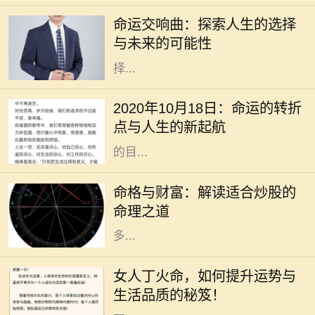
到迷茫，甚至对未来充满了担忧。电
命运交响曲：探索人生的选择
影《命运交响曲》通过一段跌宕起伏
与未来的可能性
的故事，引导观众深入思考人生的选
择...
2020年10月18日，作为一个看似普
通的日子，却在不知不觉中成了许多
2020年10月18日：命运的转折
人生活的转折点。在这个时代高速发
点与人生的新起航
展的背景下，我们总是忙于追逐眼前
的目...
在现代社会，股市作为一种重要的投
资方式，吸引了越来越多的人参与。
命格与财富：解读适合炒股的
然而，炒股不仅仅是简单地买入和卖
命理之道
出，更是与个人的命理息息相关。许
多...
在中国传统命理学中，丁火命代表了
热情、温暖和灵动。对于女人来说，
女人丁火命，如何提升运势与
丁火命的特质使她们充满了活力和魅
生活品质的秘笈！
力。但是，要想在生活和事业中实现