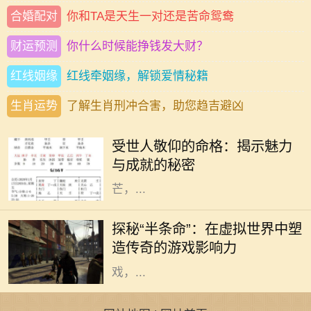
合婚配对
你和TA是天生一对还是苦命鸳鸯
财运预测
你什么时候能挣钱发大财？
红线姻缘
红线牵姻缘，解锁爱情秘籍
生肖运势
了解生肖刑冲合害，助您趋吉避凶
在这个复杂多变的世界中，总有一些
人因为其独特的人格魅力和卓越的成
受世人敬仰的命格：揭示魅力
就而受到世人的敬仰。他们的命格似
与成就的秘密
乎与生俱来就散发着一种独特的光
芒，...
在电子游戏历史上，少数几款作品能
够在玩家心中留下如此深刻的印记，
探秘“半条命”：在虚拟世界中塑
而《半条命》便是其中之一。这款由
造传奇的游戏影响力
Valve公司开发的第一人称射击游
戏，...