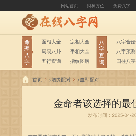
网站首页
财神方位
免费八字
命
八
面相大全
痣相大全
八字合婚
理
字
周易八卦
手相大全
八字预测
八
查
五行查询
指纹图解
四柱八字
字
询
生男生女
称骨算命
六十甲子
首页
>
姻缘配对
>
血型配对
前世今生
塔罗占卜
八字财运
紫微斗数
梅花易数
金命者该选择的最
发布时间：2025-04-2