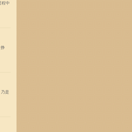
过程中
命挣
，乃是