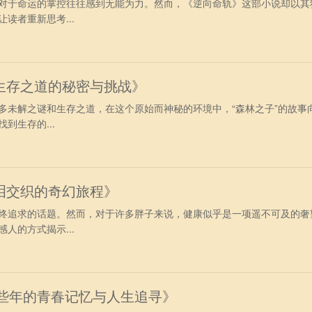
对于命运的掌控往往感到无能为力。然而，《逆向命轨》这部小说却以其
读者重新思考...
生存之道的秘密与挑战》
多未解之谜和生存之道，在这个原始而神秘的环境中，“森林之子”的故事
到生存的...
泪交织的奇幻旅程》
终追求的话题。然而，对于许多胖子来说，健康似乎是一项遥不可及的奢
人的方式揭示...
那些年的青春记忆与人生追寻》