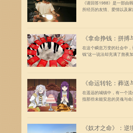
《请回答1988》是一部由
所经历的友情、爱情以及家庭
《拿命挣钱：拼搏
在这个瞬息万变的社会中，
钱"这一说法却充满了熬夜加
《命运转轮：葬送
在遥远的城镇中，有一个流
指那些未能安息的灵魂与命运
《奴才之命》：逆