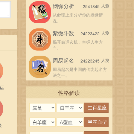
相契
姻缘分析
人测
2541845
从命理上来分析你的姻缘情
况。
紫微斗数
人测
24223422
揭开命运玄机，掌握人生方
向。
周易起名
人测
24223245
周易起名是中国的传统起名方
法之一。
运
性格解读
缘