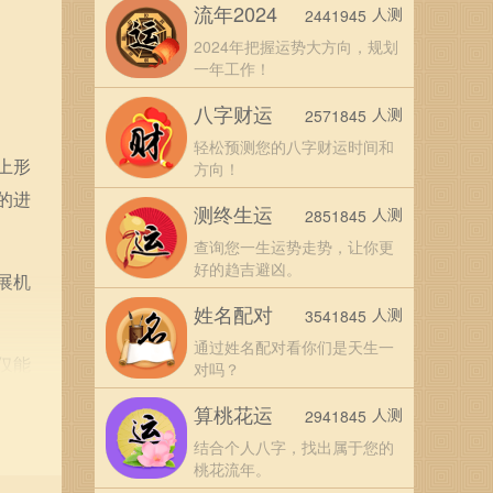
流年2024
人测
2441945
2024年把握运势大方向，规划
一年工作！
八字财运
人测
2571845
轻松预测您的八字财运时间和
上形
方向！
的进
测终生运
人测
2851845
查询您一生运势走势，让你更
好的趋吉避凶。
展机
姓名配对
人测
3541845
通过姓名配对看你们是天生一
仅能
对吗？
自己
算桃花运
人测
2941845
结合个人八字，找出属于您的
桃花流年。
布置