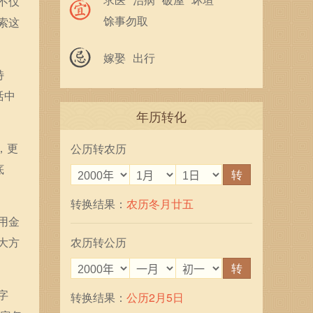
不仅
馀事勿取
索这
嫁娶
出行
特
活中
年历转化
，更
公历转农历
底
转
转换结果：
农历冬月廿五
用金
大方
农历转公历
转
字
转换结果：
公历2月5日