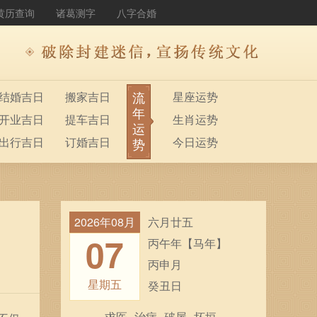
黄历查询
诸葛测字
八字合婚
流
结婚吉日
搬家吉日
星座运势
年
开业吉日
提车吉日
生肖运势
运
出行吉日
订婚吉日
今日运势
势
2026年08月
六月廿五
07
丙午年【马年】
丙申月
星期五
癸丑日
求医
治病
破屋
坏垣