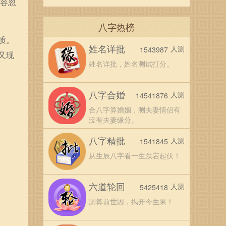
不容忽
八字热榜
质。
姓名详批
人测
1543987
又现
姓名详批，姓名测试打分。
八字合婚
人测
14541876
合八字算婚姻，测夫妻情侣有
没有夫妻缘分。
八字精批
人测
1541845
从生辰八字看一生跌宕起伏！
六道轮回
人测
5425418
测算前世因，揭开今生果！