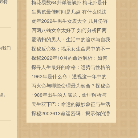
独特
确定的
梅花易数64卦详细解卦 梅花卦是什
么
生男孩最佳时间是几点 有什么说法
虎年2022生男生女表大全 几月份容
易生男宝宝
四两八钱女命太好了 如何分析四两
八钱女命
爱清扫的男人：生活中的追求与自我
向我们
救赎
探秘反命格：揭示女生命局中的不一
般命运之路
探秘2022年10月的命运解析：如何
把握机会与挑战？
探寻人生最好的命格：运势与性格的
完美结合
1962年是什么命：透视这一年中的
星座与命运变迁
丙火命与哪些命理最为契合？探秘命
望。
理中的和谐之道
1988年出生的人属龙，命理解析与
运势展望
天生双下巴：命运的微妙象征与生活
中的影响
探秘2002613命运密码：揭示你的潜
力与未来之路