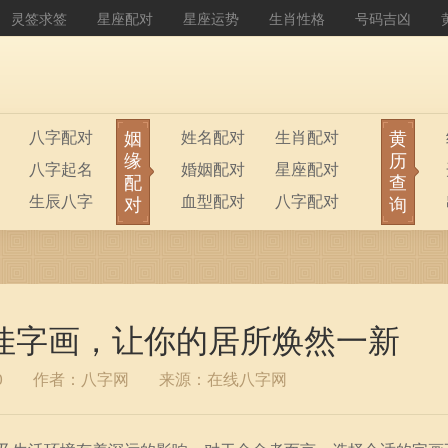
灵签求签
星座配对
星座运势
生肖性格
号码吉凶
姻
黄
八字配对
姓名配对
生肖配对
缘
历
八字起名
婚姻配对
星座配对
配
查
生辰八字
血型配对
八字配对
对
询
八字排盘
公司起名
佳字画，让你的居所焕然一新
0
作者：八字网
来源：在线八字网