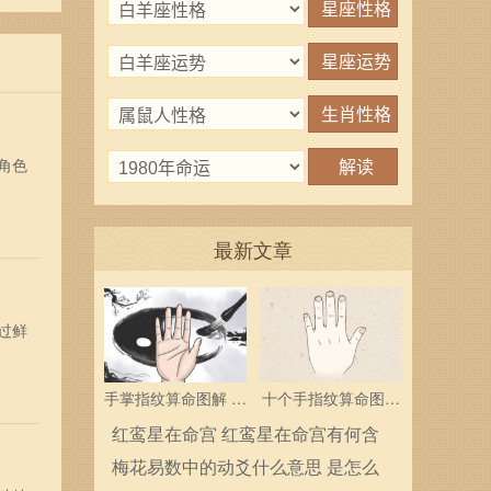
角色
最新文章
过鲜
手掌指纹算命图解 三
十个手指纹算命图解
个斗多为中层领导
分析指纹算命是什么
红鸾星在命宫 红鸾星在命宫有何含
义
梅花易数中的动爻什么意思 是怎么