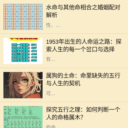
关系深刻影响着人们的命运和生活，
水命与其他命相合之婚姻配对
尤其是在婚姻配对上更是被广泛探
解析
讨。水命，作为五行之一，具有流动
性、...
人生是一条充满选择与可能的道路，
但有些出生年份的人似乎有着更独特
1953年出生的人命运之路：探
的旅程。1953年出生的人，正如流淌
索人生的每一个岔口与选择
在历史长河中的一朵浪花，以他们特
有...
每个人的命里都有独特的五行特征，
而属狗的土命则是一种富暖而稳重的
属狗的土命：命里缺失的五行
存在。属狗的人忠诚、守信，代表着
与人生的契机
信任与友善。然而，在命理中，土命
可...
在中国传统文化中，五行学说是一个
非常重要的哲学体系。五行分别是
探究五行之理：如何判断一个
金、木、水、火、土，每一种元素都
人的命格属木？
与自然界的现象紧密相连，影响着人
的命...