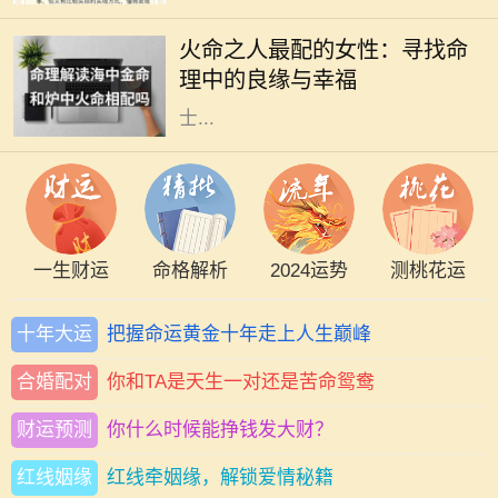
热情、活力与激情。火命之人，通常
火命之人最配的女性：寻找命
生性乐观，充满创造力和积极向上的
理中的良缘与幸福
力量。然而，合适的伴侣对于火命人
士...
一生财运
命格解析
2024运势
测桃花运
十年大运
把握命运黄金十年走上人生巅峰
合婚配对
你和TA是天生一对还是苦命鸳鸯
财运预测
你什么时候能挣钱发大财？
红线姻缘
红线牵姻缘，解锁爱情秘籍