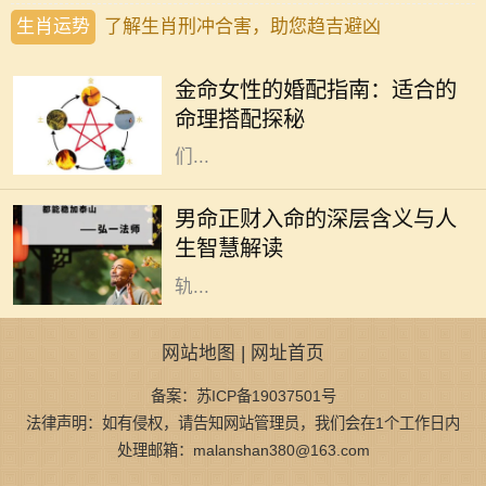
生肖运势
了解生肖刑冲合害，助您趋吉避凶
在中国传统命理学中，八字命理被广
泛用于分析一个人的命运。在这些命
金命女性的婚配指南：适合的
理中，五行是极其重要的概念。金命
命理搭配探秘
女性，象征着坚韧、果敢与智慧，她
们...
在中国传统命理学中，命理的组合和
分析无不与八字密切相关。对于男命
男命正财入命的深层含义与人
而言，正财的入命，不仅是财富的象
生智慧解读
征，更深层次上反映了一个人的人生
轨...
网站地图
|
网址首页
备案：苏ICP备19037501号
法律声明：如有侵权，请告知网站管理员，我们会在1个工作日内
处理邮箱：malanshan380@163.com