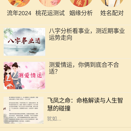
流年2024
桃花运测试
姻缘分析
姓名配对
八字分析看事业，测近期事业
运势走向
测爱情运，你俩到底合不合
适？
在中国传统命理学中，飞凤之命是一
种独特而珍贵的命格。它象征着高
飞凤之命：命格解读与人生智
贵、优雅与灵动，常被视为一种幸运
慧的碰撞
和祝福的象征。命格中蕴含的飞凤，
犹如...
随着电影市场的蓬勃发展，越来越多
的电影作品吸引了观众的目光。其