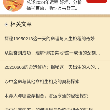
总述2024年运程 好坏、分析
福祸吉凶，助你万事皆宜。
相关文章
探秘19950213这一天的命理与人生旅程的奇妙联
结
从勤奋到成功：理解“脚踏实地”这一成语的深刻寓
意
20210606的命运解析：揭秘这一天出生的人的性
格特征与生活运势
沙中金命与其他命相生相克的奥秘探索
木命人与哪些命相合，财运亨通的秘密探究