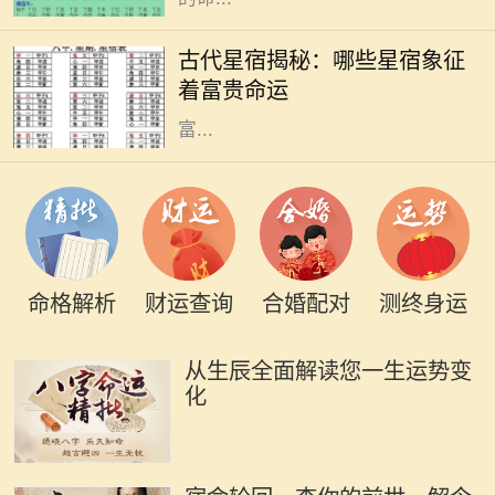
在古代的天文学中，星宿被视为影响
人命运的重要因素。星宿不仅仅是天
古代星宿揭秘：哪些星宿象征
上的星星，更是古人用来预测人生轨
着富贵命运
迹和命运起伏的工具。尤其是那些与
富...
命格解析
财运查询
合婚配对
测终身运
从生辰全面解读您一生运势变
化