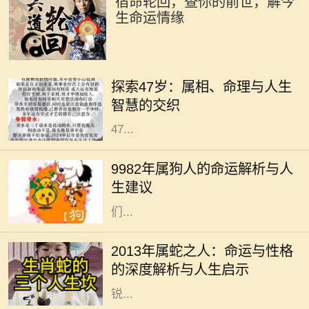
宿命轮回，查你的前世，解今
生命运情缘
在中国传统文化中，生肖和命理学是
深受人们关注的主题。它们不仅关系
探索47岁：属相、命理与人生
到个人的性格与命运，还与人生的走
智慧的交织
向息息相关。今天，我们将深入探讨
47...
在中国传统文化中，生肖被认为与个
人的命运有着密切的关系。1982年属
9982年属狗人的命运解析与人
狗的人，正如生肖所示，忠诚、聪慧
生建议
且责任心强。他们的性格特征使得他
们...
在中国传统文化中，生肖不仅仅是一
个出生年份的标识，更是与命运、性
2013年属蛇之人：命运与性格
格息息相关的一种符号。2013年是蛇
的深度解析与人生启示
年，属蛇的人往往被认为是智慧与敏
锐...
在中国文化中，出生日期常常被用作