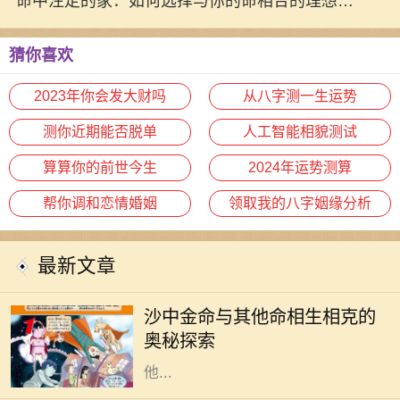
命中注定的家：如何选择与你的命相合的理想住
所
猜你喜欢
2023年你会发大财吗
从八字测一生运势
测你近期能否脱单
人工智能相貌测试
算算你的前世今生
2024年运势测算
帮你调和恋情婚姻
领取我的八字姻缘分析
最新文章
在中国传统命理学中，五行理论深深
影响着人们对命运的理解。其中，沙
沙中金命与其他命相生相克的
中金命作为金命的一种，具有独特的
奥秘探索
特性和命理含义。了解沙中金命与其
他...
在中国的命理学中，五行的相生相克