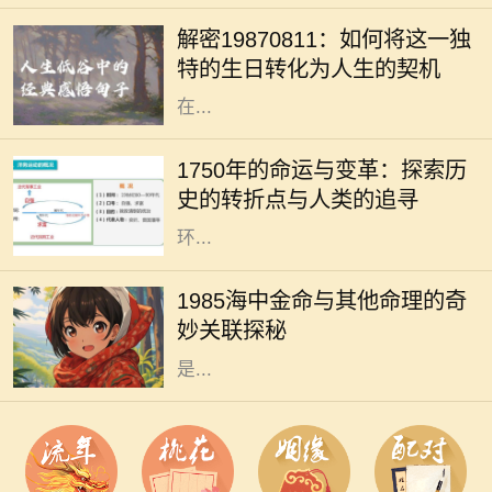
命理分析的重要依据。1987年8月11
解密19870811：如何将这一独
日出生的人士，有着独特的命格，这
特的生日转化为人生的契机
不仅影响着性格、人际关系，还有潜
在...
1750年是一个重要的历史节点，它标
志着人类社会在工业化、科学和文化
1750年的命运与变革：探索历
等多个领域的变革。从农业社会向工
史的转折点与人类的追寻
业社会的转变，折射出人类对生活及
环...
在中国传统的命理学中，每个人的命
运都受到出生年份、月份、日子和时
1985海中金命与其他命理的奇
辰的影响。1985年出生的人，被称为
妙关联探秘
“海中金”。这一命理的特征，指的
是...