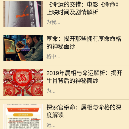
《命运的交错：电影《命命》
中，备受期待的《命命》即将于近日
上映时间及剧情解析
上映，这部充满悬念与情感的电影将
为我...
在中国传统文化中，命格一直是一个
令人着迷且神秘的话题。无论是算
厚命：揭开那些拥有厚命命格
命、风水，还是命理学，都是我们探
的神秘面纱
索未来和命运的工具。而在众多的命
格中...
2019年是中国农历的己亥年，亥年对
应的属相是猪。猪在中华文化中象征
2019年属相与命运解析：揭开
着财富与好运，常常被认为是富裕与
生肖背后的神秘面纱
幸福的象征。猪年出生的人通常被视
为...
在中国传统文化中，命理学是一门博
大精深的学问，其中属相与命格的关
探索官杀命：属相与命格的深
系尤为引人注目。官杀命，作为一种
度解读
特定的命格，常常和成功、权威、财
运...
在中国的传统命理学中，火命代表着