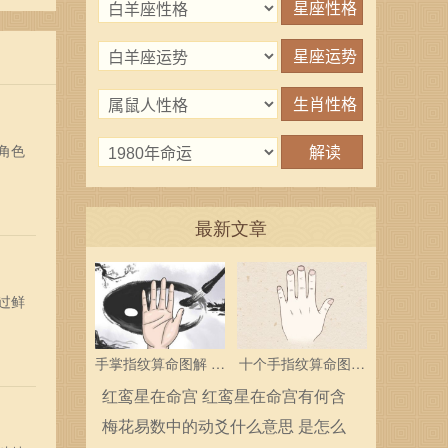
角色
最新文章
过鲜
手掌指纹算命图解 三
十个手指纹算命图解
个斗多为中层领导
分析指纹算命是什么
红鸾星在命宫 红鸾星在命宫有何含
义
梅花易数中的动爻什么意思 是怎么