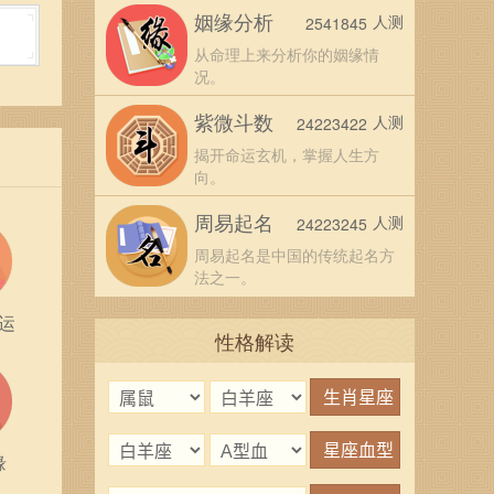
多的
姻缘分析
人测
2541845
从命理上来分析你的姻缘情
况。
，平
紫微斗数
人测
24223422
揭开命运玄机，掌握人生方
向。
周易起名
人测
24223245
周易起名是中国的传统起名方
法之一。
运
性格解读
缘