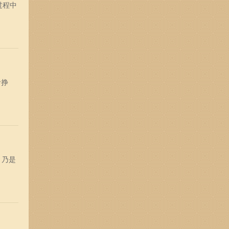
过程中
命挣
，乃是