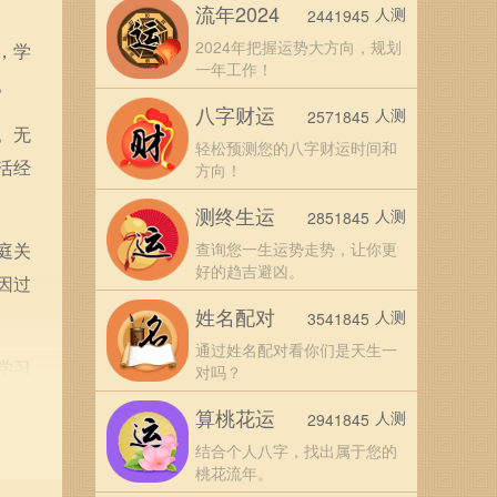
流年2024
人测
2441945
2024年把握运势大方向，规划
，学
一年工作！
。
八字财运
人测
2571845
。无
轻松预测您的八字财运时间和
活经
方向！
测终生运
人测
2851845
庭关
查询您一生运势走势，让你更
好的趋吉避凶。
因过
姓名配对
人测
3541845
通过姓名配对看你们是天生一
学习
对吗？
们在
算桃花运
人测
2941845
结合个人八字，找出属于您的
桃花流年。
品