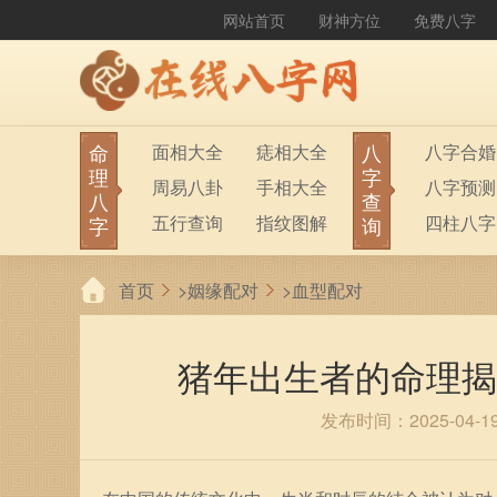
网站首页
财神方位
免费八字
命
八
面相大全
痣相大全
八字合婚
理
字
周易八卦
手相大全
八字预测
八
查
五行查询
指纹图解
四柱八字
字
询
生男生女
称骨算命
六十甲子
首页
>
姻缘配对
>
血型配对
前世今生
塔罗占卜
八字财运
紫微斗数
梅花易数
猪年出生者的命理揭
发布时间：2025-04-1