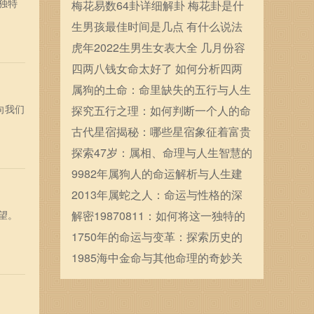
独特
确定的
梅花易数64卦详细解卦 梅花卦是什
么
生男孩最佳时间是几点 有什么说法
虎年2022生男生女表大全 几月份容
易生男宝宝
四两八钱女命太好了 如何分析四两
八钱女命
属狗的土命：命里缺失的五行与人生
向我们
的契机
探究五行之理：如何判断一个人的命
格属木？
古代星宿揭秘：哪些星宿象征着富贵
命运
探索47岁：属相、命理与人生智慧的
交织
9982年属狗人的命运解析与人生建
议
2013年属蛇之人：命运与性格的深
望。
度解析与人生启示
解密19870811：如何将这一独特的
生日转化为人生的契机
1750年的命运与变革：探索历史的
转折点与人类的追寻
1985海中金命与其他命理的奇妙关
联探秘