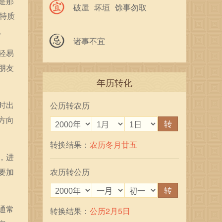
是那
破屋
坏垣
馀事勿取
特质
。
诸事不宜
轻易
朋友
年历转化
时出
公历转农历
方向
转
转换结果：
农历冬月廿五
，进
要加
农历转公历
转
通常
转换结果：
公历2月5日