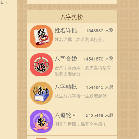
定，
八字热榜
姓名详批
人测
1543987
姓名详批，姓名测试打分。
八字合婚
人测
14541876
合八字算婚姻，测夫妻情侣有
没有夫妻缘分。
八字精批
人测
1541845
从生辰八字看一生跌宕起伏！
六道轮回
人测
5425418
测算前世因，揭开今生果！