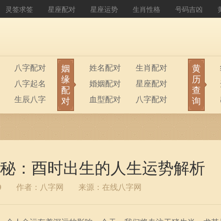
灵签求签
星座配对
星座运势
生肖性格
号码吉凶
姻
黄
八字配对
姓名配对
生肖配对
缘
历
八字起名
婚姻配对
星座配对
配
查
生辰八字
血型配对
八字配对
对
询
八字排盘
公司起名
秘：酉时出生的人生运势解析
9
作者：八字网
来源：在线八字网