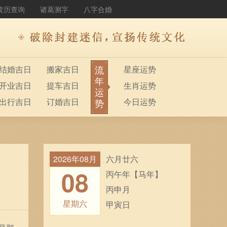
黄历查询
诸葛测字
八字合婚
流
结婚吉日
搬家吉日
星座运势
年
开业吉日
提车吉日
生肖运势
运
出行吉日
订婚吉日
今日运势
势
2026年08月
六月廿六
08
丙午年【马年】
丙申月
星期六
甲寅日