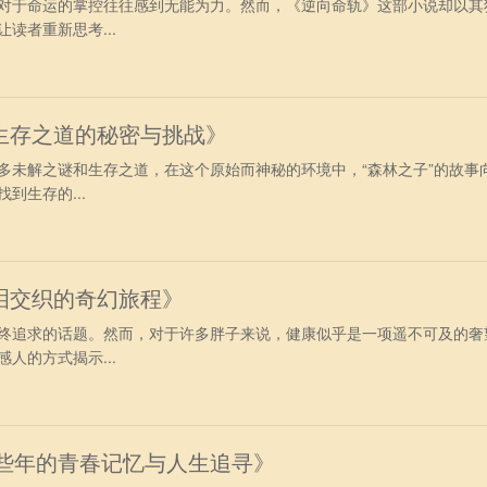
对于命运的掌控往往感到无能为力。然而，《逆向命轨》这部小说却以其
读者重新思考...
生存之道的秘密与挑战》
多未解之谜和生存之道，在这个原始而神秘的环境中，“森林之子”的故事
到生存的...
泪交织的奇幻旅程》
终追求的话题。然而，对于许多胖子来说，健康似乎是一项遥不可及的奢
人的方式揭示...
那些年的青春记忆与人生追寻》