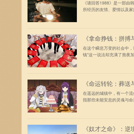
《请回答1988》是一部由
所经历的友情、爱情以及家庭
《拿命挣钱：拼搏
在这个瞬息万变的社会中，
钱"这一说法却充满了熬夜加
《命运转轮：葬送
在遥远的城镇中，有一个流
指那些未能安息的灵魂与命运
《奴才之命》：逆