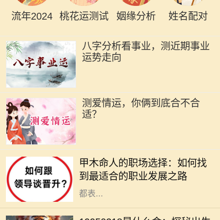
流年2024
桃花运测试
姻缘分析
姓名配对
八字分析看事业，测近期事业
运势走向
测爱情运，你俩到底合不合
适？
在古老的命理学中，甲木是五行之
一，象征着生机、成长和发展。甲木
甲木命人的职场选择：如何找
命的人如同春天的树木，充满了生命
到最适合的职业发展之路
力和创造力。他们在人际关系中通常
都表...
在中国传统文化中，八字命理被视为
解读一个人命运的重要工具。1995年