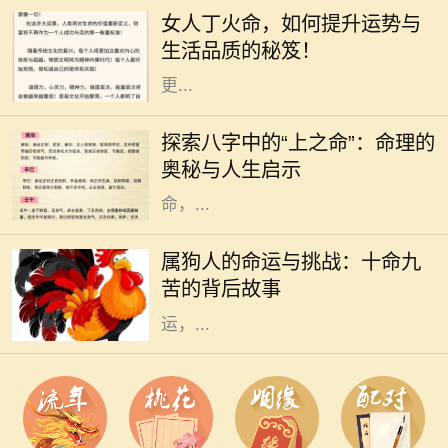
热情、温暖和灵动。对于女人来说，
女人丁火命，如何提升运势与
丁火命的特质使她们充满了活力和魅
生活品质的秘笈！
力。但是，要想在生活和事业中实现
更...
在中国传统命理学中，每个人的出生
时刻可以用八字来描述，而八字又可
探索八字中的“上之命”：命理的
以分为多种命格，其中“上之命”便是
奥秘与人生启示
一种颇具神秘色彩的命格。上之
命，...
在中国传统文化中，属狗的人常常被
描绘为忠诚正直、勇敢无畏的形象。
属狗人的命运与挑战：十命九
然而，许多人并不知道的是，属狗的
苦的背后故事
命人常常面临着“十命九苦”的命
运，...