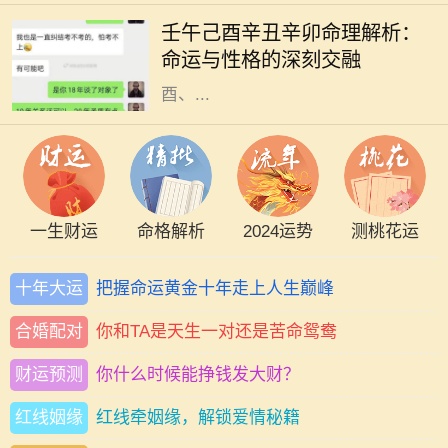
解读一个人命运的重要工具。不同的
壬午己酉辛丑辛卯命理解析：
命格拥有各自独特的性格特征与运势
命运与性格的深刻交融
走向。今天，我们将针对壬午、己
酉、...
一生财运
命格解析
2024运势
测桃花运
十年大运
把握命运黄金十年走上人生巅峰
合婚配对
你和TA是天生一对还是苦命鸳鸯
财运预测
你什么时候能挣钱发大财？
红线姻缘
红线牵姻缘，解锁爱情秘籍