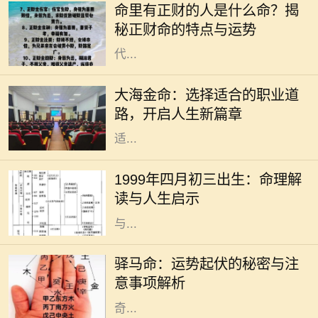
命里有正财的人是什么命？揭
命运与性格。在众多命理特征中，正
秘正财命的特点与运势
财命备受关注。正财作为一种命格，
代...
在中国传统命理学中，每个人的命运
与五行有着密切的联系。大海金命，
大海金命：选择适合的职业道
象征着广阔与坚韧，适合在多变、开
路，开启人生新篇章
放的行业中发挥自己的才华。选择合
适...
在中国传统文化中，命理学被视为一
种重要的研究方式，通过分析个人的
1999年四月初三出生：命理解
出生时间以预测其命运走向。1999年
读与人生启示
四月初三出生的人，随着五行的变化
与...
驿马命，这个源自于中国传统命理学
的概念，意味着一个人命中有驿马星
驿马命：运势起伏的秘密与注
相伴，通常与流动、变迁、出行紧密
意事项解析
相关。许多人可能对这一命理产生好
奇...
成语是汉语言文化的瑰宝，它不仅凝