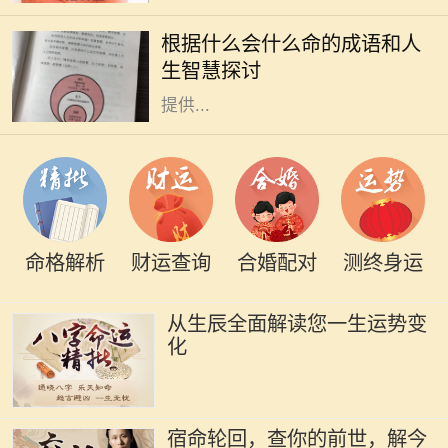
聚了丰富的历史和哲理，还反映了古
根据什么会什么命的成语和人
人的智慧和人生观。在我们的生活
生智慧探讨
中，各种巧妙的成语常常能够给我们
提供...
命格解析
财运查询
合婚配对
测终身运
从生辰全面解读您一生运势变
化
宿命轮回，查你的前世，解今