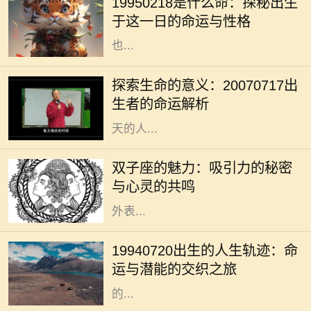
19950218是什么命：探秘出生
2月18日出生的人，正好是在农历正
于这一日的命运与性格
月初十，这一天在五行八字中的影响
也...
在我们的人生旅程中，每个生命的诞
生都注定有其独特的意义与使命。
探索生命的意义：20070717出
20070717这个特殊的日期，隐含着
生者的命运解析
丰富的数字哲学，昭示着出生在这一
天的人...
双子座是个富有魅力的星座，生于5
月21日至6月20日之间的双子们，凭
双子座的魅力：吸引力的秘密
借其机智与灵活的个性，成为社交场
与心灵的共鸣
合的明星。他们的吸引力不单来源于
外表...
在众多的出生日期中，1994年7月20
日这一日具有其独特的意义。对于这
19940720出生的人生轨迹：命
一日出生的人来说，他们的命运似乎
运与潜能的交织之旅
注定要与众不同。每个人都希望自己
的...
在浩瀚的命理学中，五行八字被视为