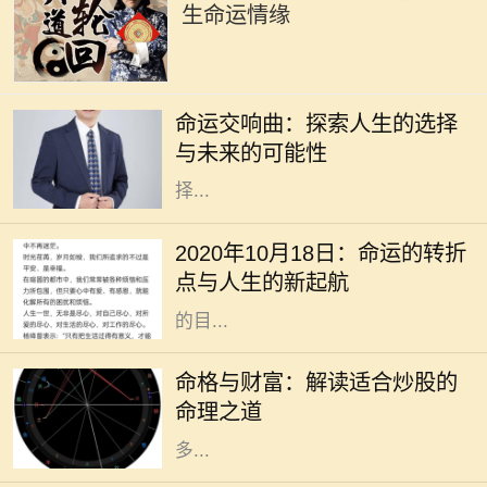
生命运情缘
在这个快节奏的时代，许多人常常感
到迷茫，甚至对未来充满了担忧。电
命运交响曲：探索人生的选择
影《命运交响曲》通过一段跌宕起伏
与未来的可能性
的故事，引导观众深入思考人生的选
择...
2020年10月18日，作为一个看似普
通的日子，却在不知不觉中成了许多
2020年10月18日：命运的转折
人生活的转折点。在这个时代高速发
点与人生的新起航
展的背景下，我们总是忙于追逐眼前
的目...
在现代社会，股市作为一种重要的投
资方式，吸引了越来越多的人参与。
命格与财富：解读适合炒股的
然而，炒股不仅仅是简单地买入和卖
命理之道
出，更是与个人的命理息息相关。许
多...
在中国传统命理学中，丁火命代表了