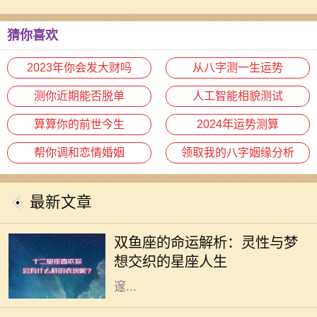
生
猜你喜欢
2023年你会发大财吗
从八字测一生运势
测你近期能否脱单
人工智能相貌测试
算算你的前世今生
2024年运势测算
帮你调和恋情婚姻
领取我的八字姻缘分析
最新文章
双鱼座，作为十二星座中的最后一个
星座，象征着无尽的灵性与感性。双
双鱼座的命运解析：灵性与梦
鱼座的人通常极具同情心，对周围人
想交织的星座人生
的情感极为敏感，他们像海洋一般深
邃...
命理学是古老而智慧的学问，它通过
分析个人的生辰八字来解读一个人的