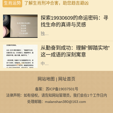
生肖运势
了解生肖刑冲合害，助您趋吉避凶
四季更迭，岁月如梭，人生轨迹中总
有一些命运的节点，让我们不得不回
探索19930609的命运密码：寻
望过往，反思前行。在这个多元化的
找生命的真谛与灵感
时代，每一个出生日期都似乎蕴藏着
独...
在人生的旅途中，成功往往不是一蹴
而就的事情，而是一个不断努力、不
从勤奋到成功：理解“脚踏实地”
断奋斗的过程。在这个过程中，许多
这一成语的深刻寓意
成语成为我们学习和生活的指南。其
中...
网站地图
|
网址首页
备案：苏ICP备19037501号
法律声明：如有侵权，请告知网站管理员，我们会在1个工作日内
处理邮箱：malanshan380@163.com