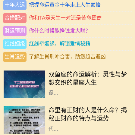
十年大运
把握命运黄金十年走上人生巅峰
合婚配对
你和TA是天生一对还是苦命鸳鸯
财运预测
你什么时候能挣钱发大财？
红线姻缘
红线牵姻缘，解锁爱情秘籍
生肖运势
了解生肖刑冲合害，助您趋吉避凶
双鱼座，作为十二星座中的最后一个
星座，象征着无尽的灵性与感性。双
双鱼座的命运解析：灵性与梦
鱼座的人通常极具同情心，对周围人
想交织的星座人生
的情感极为敏感，他们像海洋一般深
邃...
命理学是古老而智慧的学问，它通过
分析个人的生辰八字来解读一个人的
命里有正财的人是什么命？揭
命运与性格。在众多命理特征中，正
秘正财命的特点与运势
财命备受关注。正财作为一种命格，
代...