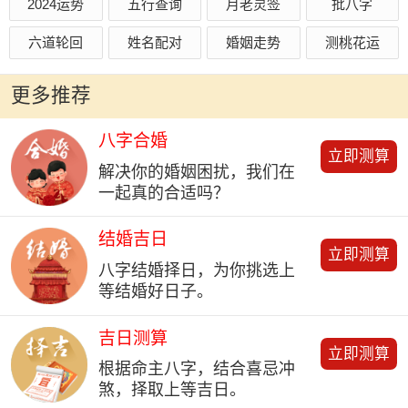
2024运势
五行查询
月老灵签
批八字
六道轮回
姓名配对
婚姻走势
测桃花运
更多推荐
八字合婚
立即测算
解决你的婚姻困扰，我们在
一起真的合适吗？
结婚吉日
立即测算
八字结婚择日，为你挑选上
等结婚好日子。
吉日测算
立即测算
根据命主八字，结合喜忌冲
煞，择取上等吉日。