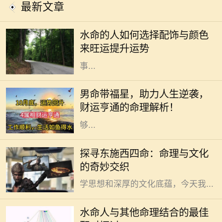
最新文章
在中国传统命理中，水命的人通常具
有聪明机智、适应力强的个性特征。
水命的人如何选择配饰与颜色
不过，适当的配饰和颜色能进一步增
来旺运提升运势
强水命人的运势，帮助他们在生活和
事...
在传统的命理学说中，男命带福星被
认为是一种吉祥的命格，这种命格的
男命带福星，助力人生逆袭，
人往往能够在生活中享受到许多意想
财运亨通的命理解析！
不到的好运和福气。福星是指那些能
够...
在中国古老的命理文化中，“东施”和
探寻东施西四命：命理与文化
“西四命”这两个概念常常引起人们的
的奇妙交织
好奇。这些术语背后蕴藏着丰富的哲
学思想和深厚的文化底蕴，今天我...
水命的人在五行中象征着智慧与流
动，具有灵活应变的特性。他们通常
水命人与其他命理结合的最佳
性情温和，富有同情心，善于倾听与