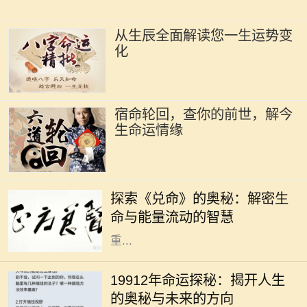
从生辰全面解读您一生运势变
化
宿命轮回，查你的前世，解今
生命运情缘
在浩瀚的中华文化中，易经作为一部
经典之作，不仅传承了千年智慧，更
探索《兑命》的奥秘：解密生
为我们提供了洞察生活与生命的独特
命与能量流动的智慧
视角。其中，《兑命》作为易经中的
重...
在我们的生命旅程中，许多人常常会
好奇自己命运的轨迹以及未来的走
19912年命运探秘：揭开人生
向，而“19912年”这一数字又代表着
的奥秘与未来的方向
什么呢？它可能是一个深奥的命理符