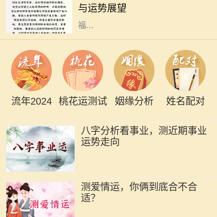
与运势展望
的人，因其时辰的特殊性，常被视作
福...
流年2024
桃花运测试
姻缘分析
姓名配对
八字分析看事业，测近期事业
运势走向
测爱情运，你俩到底合不合
适？