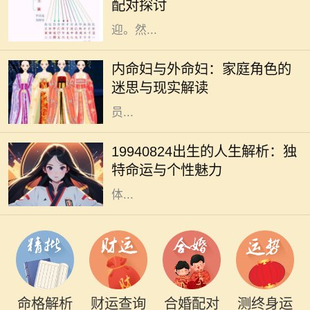
配对探讨
理解他人，因此在社交圈中颇受欢
迎。然...
在中国传统文化中，家庭的结构和成
员的角色有着深厚的历史渊源。内命
内命妇与外命妇：家庭角色的
妇与外命妇两个概念，时常引发人们
迷思与现实解读
的思考与讨论。它们不仅仅是家庭成
员...
1994年8月24日，许多人在这个时刻
降生，承载着独特的命运与个性。这
19940824出生的人生解析：独
一天，由于其日期的特殊性，赋予了
特命运与个性魅力
出生在这一天的人成为不同寻常的个
体...
命格解析
财运查询
合婚配对
测终身运