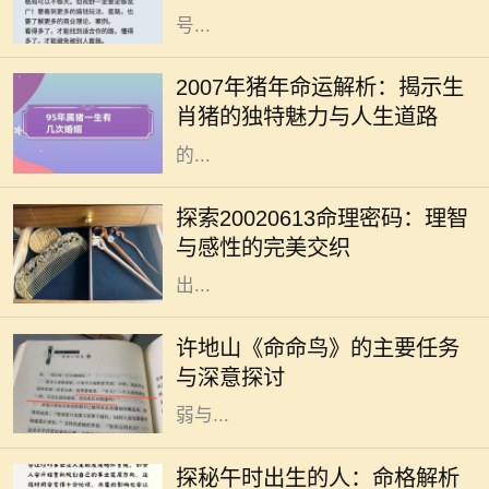
号...
生肖猪是中国传统文化中的一种重要
象征，与其相关的命运常常引发广泛
2007年猪年命运解析：揭示生
的讨论。2007年是猪年，而出生于这
肖猪的独特魅力与人生道路
一年的朋友们，常常被认为拥有独特
的...
命理学，无论在古代还是现代，都给
人们提供了一种解读自身性格与命运
探索20020613命理密码：理智
的方式。在这其中，出生日期的解读
与感性的完美交织
是一个重要的环节。2002年6月13日
出...
许地山是一位杰出的作家，他的作品
深深影响了中国现代文学。其中，
许地山《命命鸟》的主要任务
《命命鸟》是一部引人注目的小说，
与深意探讨
生动展示了人性、命运以及生命的脆
弱与...
在中国传统命理学中，出生时辰对一
个人的性格、命运有着重要的影响。
探秘午时出生的人：命格解析
其中，午时（中午11点到1点）出生