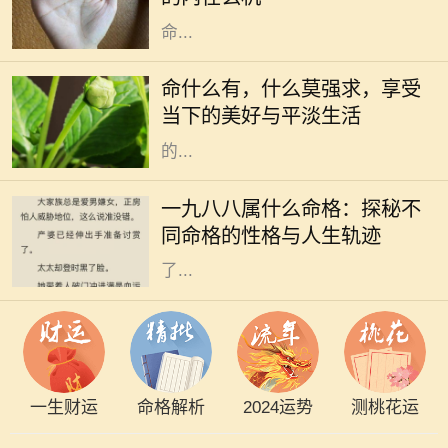
有趣且古老的智慧，帮助人们解析生
命...
在生活的长河中，我们常常被各种期
待、梦想和理想所驱动。我们为了追
命什么有，什么莫强求，享受
求所谓的成功与幸福而不断努力，但
当下的美好与平淡生活
往往在这个过程中，却忽视了最重要
的...
一九八八年是农历的戊辰年，也就是
中国传统命理中的龙年。按照五行理
一九八八属什么命格：探秘不
论，戊辰年对应的五行是土，这为出
同命格的性格与人生轨迹
生在这一年的朋友们的命格特征奠定
了...
一生财运
命格解析
2024运势
测桃花运