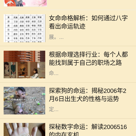
在中国传统文化中，命理学是一门古
老而深奥的学问。尤其对于女性来
女命命格解析：如何通过八字
说，命格的分析不仅关系到个人的福
看出命运轨迹
祉，还影响着婚姻、家庭和事业的发
展。...
选择行业对于每个人来说都是一项重
要的决策，它直接影响到我们的职业
根据命理选择行业：每个人都
发展和人生轨迹。在现代社会，不同
能找到属于自己的职场之路
的行业有不同的特点和发展空间，而
命...
狗作为人类最忠实的朋友，拥有着丰
富的象征意义和文化内涵。在中国传
探索狗的命运：揭秘2006年2
统文化中，狗被视为吉祥之物，象征
月6日出生犬的性格与运势
着忠诚与守护。尤其是对于那些在特
定...
在中华传统文化中，数字不仅仅是数
学符号，更是承载着丰富意义和神秘
探秘数字命运：解读2006516
力量的象征。数字命理学，作为一种
的内在玄机