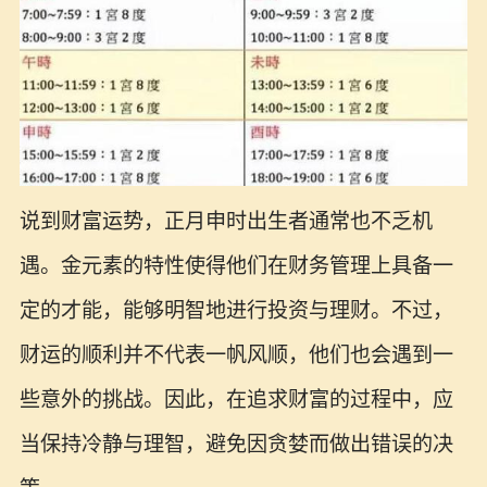
说到财富运势，正月申时出生者通常也不乏机
遇。金元素的特性使得他们在财务管理上具备一
定的才能，能够明智地进行投资与理财。不过，
财运的顺利并不代表一帆风顺，他们也会遇到一
些意外的挑战。因此，在追求财富的过程中，应
当保持冷静与理智，避免因贪婪而做出错误的决