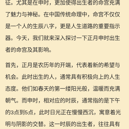
征。尤其是在申时，更加使得出生者的命宫充满
了魅力与神秘。在中国传统命理中，命宫不仅仅
是一个人的生辰八字，更是人生道路的重要指示
器。今天，我们就来深入探讨一下正月申时出生
者的命宫及其影响。
首先，正月是农历年的开端，代表着新的希望与
机会。此时出生的人，通常具有积极向上的人生
态度。他们如春天的第一缕阳光般，温暖而充满
朝气。而申时，相对应的时辰，通常指的是下午
的3点到5点，此时日光正在慢慢西沉，寓意着光
明与阴影的交替。这一时辰的出生者，往往具有