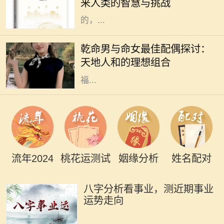
来人类的智慧与挑战
案。在这未来的年代间，人们所经历
的，...
在中华传统命理学中，命理不仅可以
影响一个人的性格和命运，还可以影
乾命男与命女最佳配偶探讨：
响其与他人的相处和和谐程度。尤其
天地人和的理想组合
是夫妻之间的配合，更是影响生活幸
福...
流年2024
桃花运测试
姻缘分析
姓名配对
八字分析看事业，测近期事业
运势走向