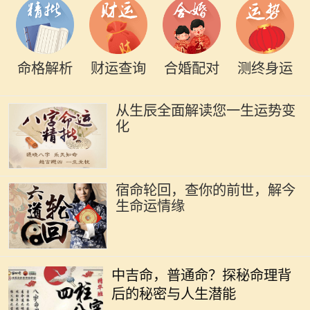
命格解析
财运查询
合婚配对
测终身运
从生辰全面解读您一生运势变
化
宿命轮回，查你的前世，解今
生命运情缘
在中国传统命理学中，人们常常将自
中吉命，普通命？探秘命理背
己的命运与生辰八字联系在一起，其
后的秘密与人生潜能
中“吉”和“凶”是最为常见的分类。而