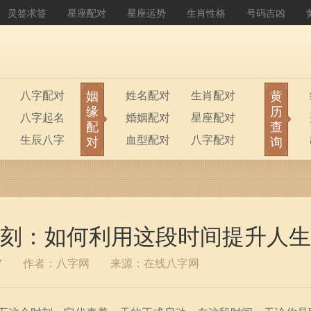
灵签求签
星座配对
星座运势
生肖性格
号码吉凶
姻
黄
八字配对
姓名配对
生肖配对
缘
历
八字起名
婚姻配对
星座配对
配
查
生辰八字
血型配对
八字配对
对
询
八字排盘
公司起名
刻：如何利用这段时间提升人生
7
作者：八字网
来源：在线八字网