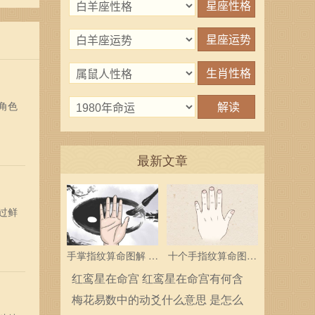
反
点十
角色
最新文章
过鲜
手掌指纹算命图解 三
十个手指纹算命图解
个斗多为中层领导
分析指纹算命是什么
红鸾星在命宫 红鸾星在命宫有何含
义
梅花易数中的动爻什么意思 是怎么