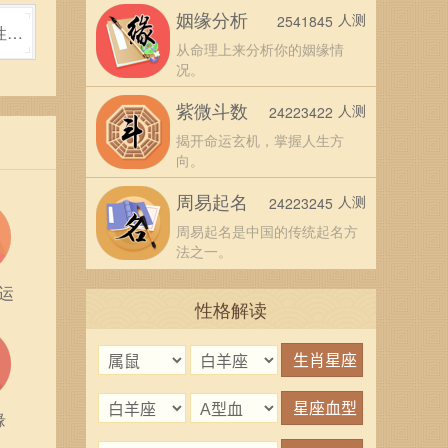
姻缘分析
人测
2541845
性格
从命理上来分析你的姻缘情
况。
紫微斗数
人测
24223422
揭开命运玄机，掌握人生方
向。
周易起名
人测
24223245
周易起名是中国的传统起名方
法之一。
运
性格解读
的情
缘
上有