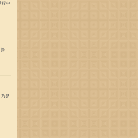
过程中
命挣
，乃是