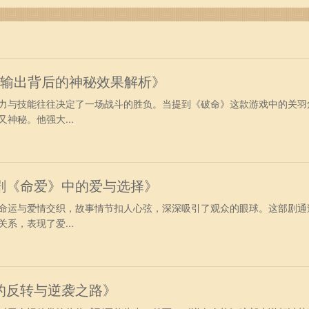
却承载着我们所有改变的可能。通过合理利用这段时间进行自我
自己在这一天的工作与生活中更加出色。让我们在每一个早上九
强输出背后的神秘效果解析》
力与技能往往决定了一场战斗的胜负。当提到《破命》这款游戏中的关羽
神秘。他强大...
剧《命爱》中的爱与选择》
命运与爱情交织，故事情节扣人心弦，深深吸引了观众的眼球。这部剧通
系，表现了爱...
的反转与逆袭之路》