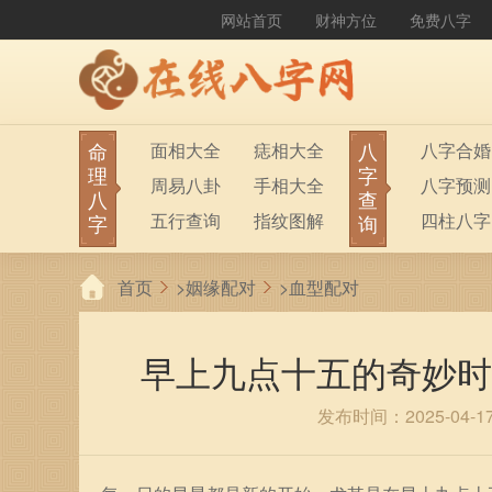
网站首页
财神方位
免费八字
命
八
面相大全
痣相大全
八字合婚
理
字
周易八卦
手相大全
八字预测
八
查
五行查询
指纹图解
四柱八字
字
询
生男生女
称骨算命
六十甲子
首页
>
姻缘配对
>
血型配对
前世今生
塔罗占卜
八字财运
紫微斗数
梅花易数
早上九点十五的奇妙时
发布时间：2025-04-1