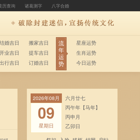
黄历查询
诸葛测字
八字合婚
流
结婚吉日
搬家吉日
星座运势
年
开业吉日
提车吉日
生肖运势
运
出行吉日
订婚吉日
今日运势
势
2026年08月
六月廿七
09
丙午年【马年】
丙申月
星期日
乙卯日
祭祀
入殓
移柩
结网
启钻