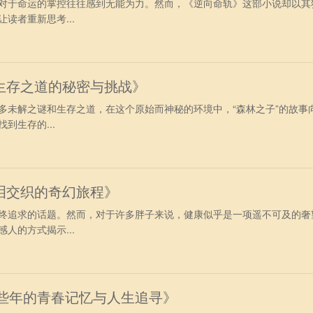
对于命运的掌控往往感到无能为力。然而，《逆向命轨》这部小说却以其
读者重新思考...
生存之道的秘密与挑战》
多未解之谜和生存之道，在这个原始而神秘的环境中，“森林之子”的故事
到生存的...
泪交织的奇幻旅程》
终追求的话题。然而，对于许多胖子来说，健康似乎是一项遥不可及的奢
人的方式揭示...
那些年的青春记忆与人生追寻》