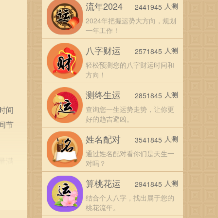
流年2024
人测
2441945
2024年把握运势大方向，规划
一年工作！
八字财运
人测
2571845
轻松预测您的八字财运时间和
方向！
测终生运
人测
2851845
时间
查询您一生运势走势，让你更
好的趋吉避凶。
间节
姓名配对
人测
3541845
通过姓名配对看你们是天生一
量满
对吗？
力和
算桃花运
人测
2941845
结合个人八字，找出属于您的
桃花流年。