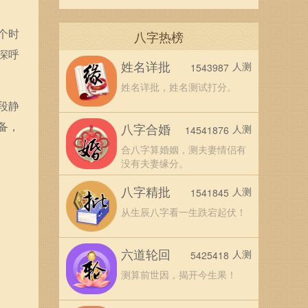
个时
八字热榜
深呼
姓名详批
人测
1543987
姓名详批，姓名测试打分。
段静
备，
八字合婚
人测
14541876
合八字算婚姻，测夫妻情侣有
没有夫妻缘分。
八字精批
人测
1541845
从生辰八字看一生跌宕起伏！
六道轮回
人测
5425418
测算前世因，揭开今生果！