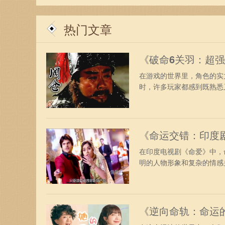
所突破，也有助于提升整体的生活满意度。
热门文章
总之，早上九点十五虽然是一个普通的时间，但它
思、身体锻炼、情绪调整和学习提升，我们可以让
《破命6关羽：超
五，开启一段新的旅程，迎接更美好的未来。
在游戏的世界里，角色的实
时，许多玩家都感到既熟悉又
《命运交错：印度
在印度电视剧《命爱》中，
明的人物形象和复杂的情感关
《逆向命轨：命运