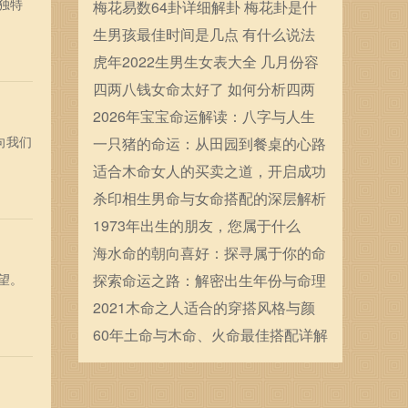
独特
确定的
梅花易数64卦详细解卦 梅花卦是什
么
生男孩最佳时间是几点 有什么说法
虎年2022生男生女表大全 几月份容
易生男宝宝
四两八钱女命太好了 如何分析四两
八钱女命
2026年宝宝命运解读：八字与人生
向我们
的启示与规划
一只猪的命运：从田园到餐桌的心路
历程
适合木命女人的买卖之道，开启成功
之门！
杀印相生男命与女命搭配的深层解析
1973年出生的朋友，您属于什么
命？一起来揭秘吧！
海水命的朝向喜好：探寻属于你的命
望。
理方向与生活智慧
探索命运之路：解密出生年份与命理
的奇妙联系
2021木命之人适合的穿搭风格与颜
色解析
60年土命与木命、火命最佳搭配详解