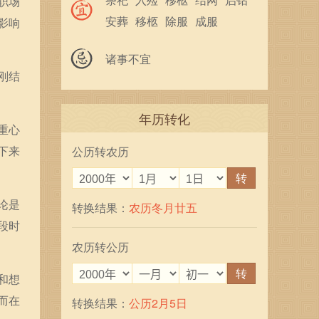
职场
安葬
移柩
除服
成服
影响
馀事勿取
诸事不宜
刚结
年历转化
重心
下来
公历转农历
转
论是
转换结果：
农历冬月廿五
段时
农历转公历
转
和想
而在
转换结果：
公历2月5日