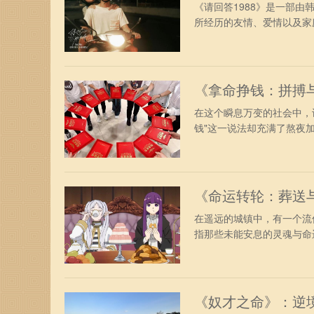
《请回答1988》是一部由
所经历的友情、爱情以及家庭
《拿命挣钱：拼搏
在这个瞬息万变的社会中，
钱"这一说法却充满了熬夜加
《命运转轮：葬送
在遥远的城镇中，有一个流
指那些未能安息的灵魂与命运
《奴才之命》：逆