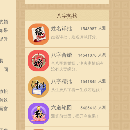
八字热榜
的颜
姓名详批
人测
1543987
如果
姓名详批，姓名测试打分。
提升
八字合婚
人测
14541876
装
合八字算婚姻，测夫妻情侣有
。同
没有夫妻缘分。
八字精批
人测
1541845
从生辰八字看一生跌宕起伏！
放松
解这
六道轮回
人测
5425418
而富
测算前世因，揭开今生果！