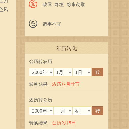
定的
破屋
坏垣
馀事勿取
色风
诸事不宜
年历转化
公历转农历
转
转换结果：
农历冬月廿五
农历转公历
转
转换结果：
公历2月5日