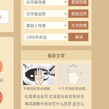
与魅
最新文章
运
手掌指纹算命图解 三
十个手指纹算命图解
个斗多为中层领导
分析指纹算命是什么
红鸾星在命宫 红鸾星在命宫有何含
义
梅花易数中的动爻什么意思 是怎么