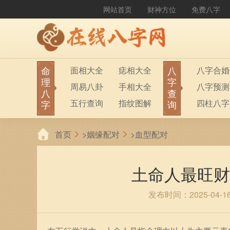
网站首页
财神方位
免费八字
命
八
面相大全
痣相大全
八字合婚
理
字
周易八卦
手相大全
八字预测
八
查
五行查询
指纹图解
四柱八字
字
询
生男生女
称骨算命
六十甲子
首页
>
姻缘配对
>
血型配对
前世今生
塔罗占卜
八字财运
紫微斗数
梅花易数
土命人最旺财
发布时间：2025-04-1