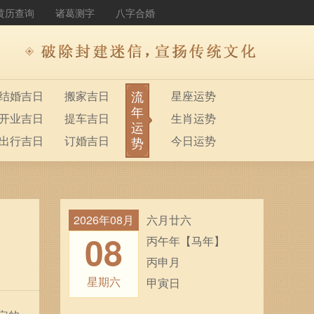
黄历查询
诸葛测字
八字合婚
流
结婚吉日
搬家吉日
星座运势
年
开业吉日
提车吉日
生肖运势
运
出行吉日
订婚吉日
今日运势
势
2026年08月
六月廿六
08
丙午年【马年】
丙申月
星期六
甲寅日