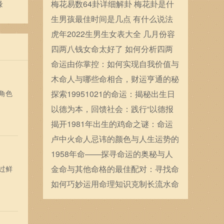
缘
确定的
梅花易数64卦详细解卦 梅花卦是什
么
生男孩最佳时间是几点 有什么说法
虎年2022生男生女表大全 几月份容
易生男宝宝
四两八钱女命太好了 如何分析四两
八钱女命
命运由你掌控：如何实现自我价值与
人生目标
木命人与哪些命相合，财运亨通的秘
角色
密探究
探索19951021的命运：揭秘出生日
期的命理奥秘
以德为本，回馈社会：践行“以德报
德”的人生哲学
揭开1981年出生的鸡命之谜：命运
与性格解析
卢中火命人忌讳的颜色与人生运势的
巧妙关联
1958年命——探寻命运的奥秘与人
生的转折点
金命与其他命格的最佳配对：寻找命
过鲜
中注定的缘分
如何巧妙运用命理知识克制长流水命
特质，掌控人生的方向与命运