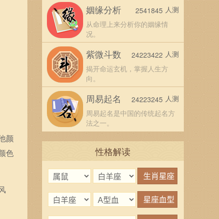
姻缘分析
人测
2541845
从命理上来分析你的姻缘情
况。
紫微斗数
人测
24223422
揭开命运玄机，掌握人生方
向。
周易起名
人测
24223245
周易起名是中国的传统起名方
法之一。
他颜
性格解读
颜色
风