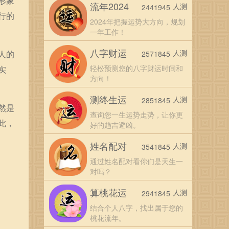
形象
流年2024
人测
2441945
行的
2024年把握运势大方向，规划
一年工作！
八字财运
人测
人的
2571845
轻松预测您的八字财运时间和
实
方向！
测终生运
人测
2851845
然是
查询您一生运势走势，让你更
此，
好的趋吉避凶。
姓名配对
人测
3541845
通过姓名配对看你们是天生一
对吗？
算桃花运
人测
2941845
结合个人八字，找出属于您的
桃花流年。