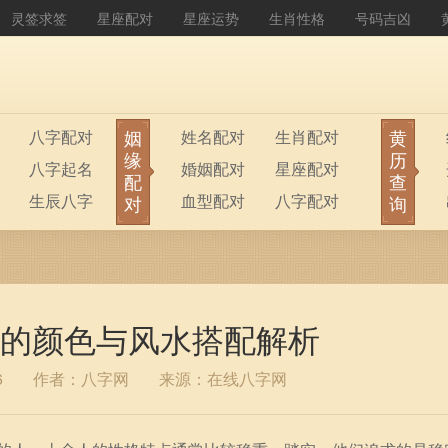
灵签求签
星座配对
星座运势
生肖性格
号码吉凶
姻
黄
八字配对
姓名配对
生肖配对
缘
历
八字起名
婚姻配对
星座配对
配
查
生辰八字
血型配对
八字配对
对
询
八字排盘
公司起名
的颜色与风水搭配解析
6
作者：八字网
来源：在线八字网