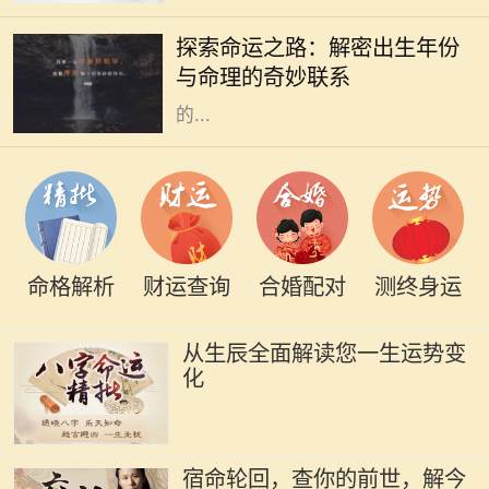
着重要的角色。古人相信，一个人出
探索命运之路：解密出生年份
生的年份、月份、日期和时辰直接影
与命理的奇妙联系
响着他们的命运。而其中，出生年份
的...
命格解析
财运查询
合婚配对
测终身运
从生辰全面解读您一生运势变
化
宿命轮回，查你的前世，解今