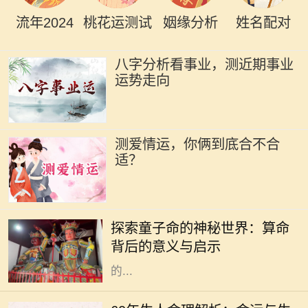
流年2024
桃花运测试
姻缘分析
姓名配对
八字分析看事业，测近期事业
运势走向
测爱情运，你俩到底合不合
适？
在中国传统文化中，算命是一门古老
而神秘的艺术，涉及到命理、五行、
探索童子命的神秘世界：算命
阴阳等多种哲学原理。童子命，作为
背后的意义与启示
其中的一个重要概念，常常引发人们
的...
在中国传统文化中，命理学是一门博
大精深的学问。对于1960年出生的