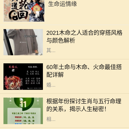
生命运情缘
2021年是农历辛丑年，对于木命的人
而言，这一年的穿搭选择直接影响着
2021木命之人适合的穿搭风格
他们的气场与运势。木命属于五行中
与颜色解析
的一种，象征着生长、旺盛与活力，
其...
在中国传统命理学中，每个人的命格
都是不同的，而土命、木命和火命则
60年土命与木命、火命最佳搭
是常被讨论的一类。这种讨论不仅涉
配详解
及到个人命理，还影响着人际关系、
婚...
在中国传统文化中，生肖和五行是命
理学中两个重要的元素。每一个生肖
根据年份探讨生肖与五行命理
年都有其独特的五行属性，这不仅影
的关系，揭示人生秘密！
响着个人的性格特征，还与命运息息
相...
在中华文化中，十二生肖不仅仅是一