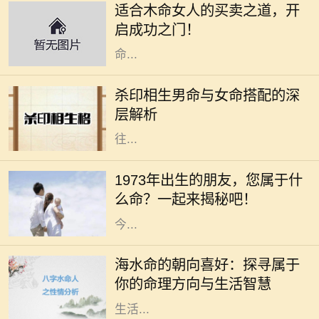
适合木命女人的买卖之道，开
造精神，适合从事与艺术、教育、咨
启成功之门！
询等相关的行业。本文将深入探讨木
命...
在命理学中，男女命的搭配一直是一
个重要的话题，尤其是杀印相生的男
杀印相生男命与女命搭配的深
命。这种命格的特点是：杀星有力，
层解析
印绶相生，意味着这个男性的个性往
往...
在中华文化中，每个人的命运都与其
出生的年份、五行和生肖密切相关。
1973年出生的朋友，您属于什
1973年，这个年份不仅是新历史的起
么命？一起来揭秘吧！
点，更是成千上万生命的诞生之年。
今...
在命理学中，海水命是一种受人喜爱
的命格。它代表着依赖变化与流动的
海水命的朝向喜好：探寻属于
特性，仿佛大海一般，能够包容万
你的命理方向与生活智慧
象，适应环境。而海水命的人在选择
生活...
在中国传统文化中，命理学一直扮演