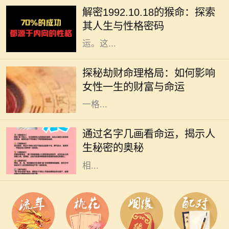
种标志，更蕴含着丰富的哲学和人生
解密1992.10.18的猴命：探索
智慧。我们今天要探讨的是1992年
其人生与性格密码
10月18日出生的猴命人的性格与命
运。这...
在命理学中，劫财格局常常被视为一
种特殊的命理趋势，尤其对女性而
探秘劫财命理格局：如何影响
言，它不仅影响着她的财富，还深刻
女性一生的财富与命运
影响着她的生活与人际关系。了解这
一格...
在中华文化中，名字不仅承载了父母
的期望和美好寓意，更在某种程度上
通过名字几画看命运，揭示人
与一个人的命运息息相关。特别是名
生秘密的奥秘
字的笔画数，常被认为与其五行属性
相...