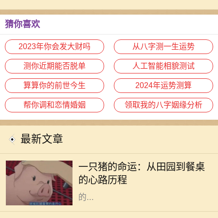
关系
猜你喜欢
2023年你会发大财吗
从八字测一生运势
测你近期能否脱单
人工智能相貌测试
算算你的前世今生
2024年运势测算
帮你调和恋情婚姻
领取我的八字姻缘分析
最新文章
在阳光明媚的午后，农田里传来阵阵
悦耳的叫声，一只肥胖的猪悠然自得
一只猪的命运：从田园到餐桌
地在泥土中打滚。它的生活似乎无忧
的心路历程
无虑，每天享受着阳光、青草和农民
的...
木命女人在五行中代表着生机与创造
力，她们通常具有强烈的好奇心和创