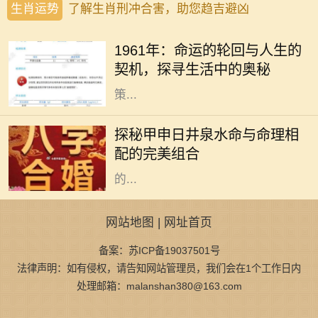
生肖运势
了解生肖刑冲合害，助您趋吉避凶
1961年，这是一个在历史长河中略显
平淡却又值得我们深思的年份。在这
1961年：命运的轮回与人生的
一年，许多人经历了生命中的重大转
契机，探寻生活中的奥秘
折，也采取了改变人生方向的重要决
策...
在庞大的命理学世界中，甲申日井泉
水命是其中的一颗璀璨明珠。它所象
探秘甲申日井泉水命与命理相
征的内涵和特质，使得它在众多命格
配的完美组合
中拥有独特的魅力和影响力。命理学
的...
网站地图
|
网址首页
备案：苏ICP备19037501号
法律声明：如有侵权，请告知网站管理员，我们会在1个工作日内
处理邮箱：malanshan380@163.com