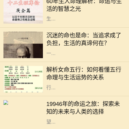
60年生人命理解析：命运与生
人，俗称“60年生人”，他们的命理特
活的智慧之光
征，往往吸引着众多人的关注。根据
生...
在这个快速发展的社会中，许多人为
了追求自己的兴趣与爱好，甚至是事
沉迷的命也是命：当追求成了
业，不惜陷入沉迷的状态。沉迷看似
负担，生活的真谛何在？
是对某件事的热爱，但当热爱演变为
一...
在中国传统命理学中，五行是理解命
运的重要工具。五行分别为金、木、
解析女命五行：如何看懂五行
水、火、土，它们相互生克，影响着
命理与生活运势的关系
每个人的命运。特别是女性命理，五
行...
19946年的命运之旅：探索未知的未
来与人类的选择 19946年，这一年在
19946年的命运之旅：探索未
人类历史的长河中似乎显得异常遥
知的未来与人类的选择
远。若我们从今日的视角向未来展
望...
在人生的旅途中，我们每个人都在不