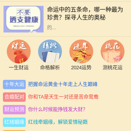
断探索自身的命运，而命运通常被视
命运中的五条命，哪一种最为
为未知而神秘。在中国文化中，“五
珍贵？探寻人生的奥秘
条命”是一个富有哲理性的概念，指
的...
一生财运
命格解析
2024运势
测桃花运
十年大运
把握命运黄金十年走上人生巅峰
合婚配对
你和TA是天生一对还是苦命鸳鸯
财运预测
你什么时候能挣钱发大财？
红线姻缘
红线牵姻缘，解锁爱情秘籍