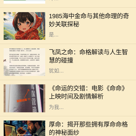
在中国传统的命理学中，每个人的命
运都受到出生年份、月份、日子和时
1985海中金命与其他命理的奇
辰的影响。1985年出生的人，被称为
妙关联探秘
“海中金”。这一命理的特征，指的
是...
在中国传统命理学中，飞凤之命是一
种独特而珍贵的命格。它象征着高
飞凤之命：命格解读与人生智
贵、优雅与灵动，常被视为一种幸运
慧的碰撞
和祝福的象征。命格中蕴含的飞凤，
犹如...
随着电影市场的蓬勃发展，越来越多
的电影作品吸引了观众的目光。其
《命运的交错：电影《命命》
中，备受期待的《命命》即将于近日
上映时间及剧情解析
上映，这部充满悬念与情感的电影将
为我...
在中国传统文化中，命格一直是一个
令人着迷且神秘的话题。无论是算
厚命：揭开那些拥有厚命命格
命、风水，还是命理学，都是我们探
的神秘面纱
索未来和命运的工具。而在众多的命