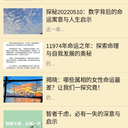
厚的寓意。尤其是在中国传统文化
探秘20220510：数字背后的命
中，数字不仅仅是数学符号，更是蕴
运寓意与人生启示
含着哲理和智慧的象征。20220510
这一串...
在中华文化悠久的历史长河中，命理
学作为一门深厚的学问，吸引了无数
11974年命运之年：探索命理
对未来充满好奇的人。11974年，这
与自我发展的奥秘
个数字组合在命理学中被赋予了特别
的...
在中国的传统文化中，属相被视为影
响个人命运和性格的重要因素。每个
揭晓：哪些属相的女性命运最
人的出生年份都对应着一种属相，而
差？让我们一探究竟！
这种属相在某种程度上定义了一个人
的...
在人生的旅途中，我们常常会面临各
种选择与挑战。有时候，尽管我们经
智者千虑，必有一失的深意与
过深思熟虑，却仍会遭遇意外的失
启示
误。这正是“智者千虑，必有一失”所