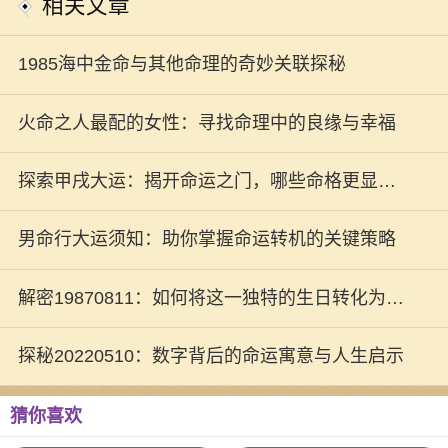
相关文章
1985海中金命与其他命理的奇妙关联探秘
火命之人最配的女性：寻找命理中的良缘与幸福
探索甲戌大运：揭开命运之门，哪些命格更显鸿
运？
男命行大运须知：助你掌握命运转机的关键策略
解密19870811：如何将这一独特的生日转化为人
生的契机
探秘20220510：数字背后的命运寓意与人生启示
猜你喜欢