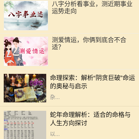
八字分析看事业，测近期事业
运势走向
测爱情运，你俩到底合不合
适？
命理学作为中国传统文化的一部分，
一直以来被人们广泛探讨和应用。在
命理探索：解析“阴贪巨破”命运
众多命格中，“阴贪巨破”命是一种较
的奥秘与启示
为特殊的命型，通常被认为具有复
杂...
在中国传统命理学中，蛇被视为智慧
与灵性的象征，蛇年出生的人通常被
蛇年命理解析：适合的命格与
认为具备独特的直觉和洞察力。他们
人生方向探讨
在生活中常常能迅速适应环境，并能
以...
在文化的长河中，数字常常承载着深