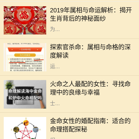
应的属相是猪。猪在中华文化中象征
2019年属相与命运解析：揭开
着财富与好运，常常被认为是富裕与
生肖背后的神秘面纱
幸福的象征。猪年出生的人通常被视
为...
在中国传统文化中，命理学是一门博
大精深的学问，其中属相与命格的关
探索官杀命：属相与命格的深
系尤为引人注目。官杀命，作为一种
度解读
特定的命格，常常和成功、权威、财
运...
在中国的传统命理学中，火命代表着
热情、活力与激情。火命之人，通常
火命之人最配的女性：寻找命
生性乐观，充满创造力和积极向上的
理中的良缘与幸福
力量。然而，合适的伴侣对于火命人
士...
在中国传统命理学中，八字命理被广
泛用于分析一个人的命运。在这些命
金命女性的婚配指南：适合的
理中，五行是极其重要的概念。金命
命理搭配探秘
女性，象征着坚韧、果敢与智慧，她