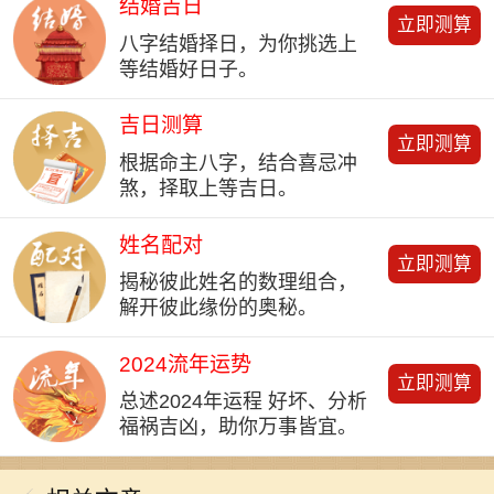
结婚吉日
立即测算
八字结婚择日，为你挑选上
等结婚好日子。
吉日测算
立即测算
根据命主八字，结合喜忌冲
煞，择取上等吉日。
姓名配对
立即测算
揭秘彼此姓名的数理组合，
解开彼此缘份的奥秘。
2024流年运势
立即测算
总述2024年运程 好坏、分析
福祸吉凶，助你万事皆宜。