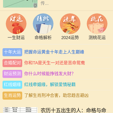
传...
一生财运
命格解析
2024运势
测桃花运
十年大运
把握命运黄金十年走上人生巅峰
合婚配对
你和TA是天生一对还是苦命鸳鸯
财运预测
你什么时候能挣钱发大财？
红线姻缘
红线牵姻缘，解锁爱情秘籍
生肖运势
了解生肖刑冲合害，助您趋吉避凶
在中华文化中，命理学是一个极具深
度和广度的话题，其中出生日期对个
农历十五出生的人：命格与命
人命格的影响尤为显著。农历十五作