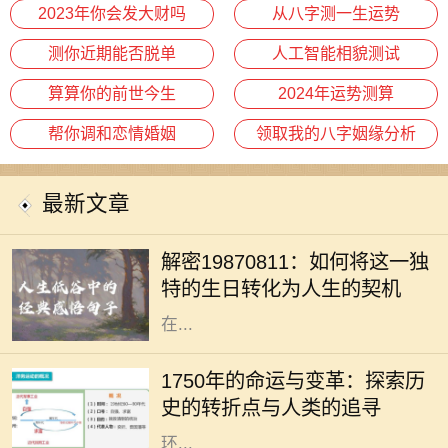
2023年你会发大财吗
从八字测一生运势
测你近期能否脱单
人工智能相貌测试
算算你的前世今生
2024年运势测算
帮你调和恋情婚姻
领取我的八字姻缘分析
最新文章
在中国文化中，出生日期常常被用作
命理分析的重要依据。1987年8月11
解密19870811：如何将这一独
日出生的人士，有着独特的命格，这
特的生日转化为人生的契机
不仅影响着性格、人际关系，还有潜
在...
1750年是一个重要的历史节点，它标
志着人类社会在工业化、科学和文化
1750年的命运与变革：探索历
等多个领域的变革。从农业社会向工
史的转折点与人类的追寻
业社会的转变，折射出人类对生活及
环...