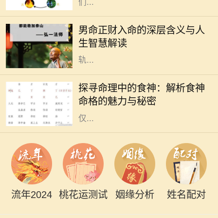
们...
在中国传统命理学中，命理的组合和
分析无不与八字密切相关。对于男命
男命正财入命的深层含义与人
而言，正财的入命，不仅是财富的象
生智慧解读
征，更深层次上反映了一个人的人生
轨...
在中国传统命理学中，八字命格被认
为是了解一个人命运的绝佳工具。其
探寻命理中的食神：解析食神
中，"食神"作为十神之一，代表了个
命格的魅力与秘密
人的智慧、创意与生活享受。食神不
仅...
流年2024
桃花运测试
姻缘分析
姓名配对