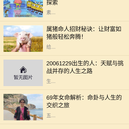
探索
方式的转变，都是影响未来的重要因
素...
在中国传统文化中，生肖不仅仅是代
表出生年份的一个符号，更是承载着
属猪命人招财秘诀：让财富如
丰富的文化寓意和信仰。属猪的人性
猪般轻松奔腾！
格温和，诚实善良，慷慨大方，通常
给...
在我们的人生旅途中，每个出生日期
都蕴含着独特的命理密码。对于2006
20061229出生的人：天赋与挑
年12月29日出生的人来说，他们的命
战并存的人生之路
运之路充满了挑战与机遇。这一天出
生...
在中国的传统文化中，命理学一直占
据着重要的地位。特别是对于1969年
69年女命解析：命卦与人生的
出生的女性，她们的命卦具有独特的
交织之旅
含义与特点。69年女命，通常属蛇，
五...