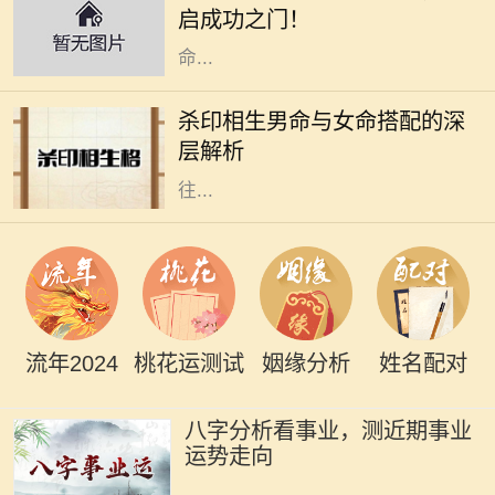
启成功之门！
询等相关的行业。本文将深入探讨木
命...
在命理学中，男女命的搭配一直是一
个重要的话题，尤其是杀印相生的男
杀印相生男命与女命搭配的深
命。这种命格的特点是：杀星有力，
层解析
印绶相生，意味着这个男性的个性往
往...
流年2024
桃花运测试
姻缘分析
姓名配对
八字分析看事业，测近期事业
运势走向