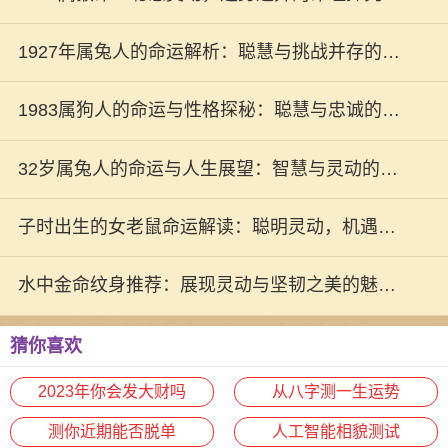
1927年属兔人的命运解析：聪慧与挑战并存的一
生
1983属狗人的命运与性格探秘：聪慧与忠诚的结
合
32岁属兔人的命运与人生展望：智慧与灵动的结
合
子时出生的女老鼠命运解读：聪明灵动，机遇与
挑战并存
水中金命纹身推荐：展现灵动与坚韧之美的魅力
选择
猜你喜欢
2023年你会发大财吗
从八字测一生运势
测你近期能否脱单
人工智能相貌测试