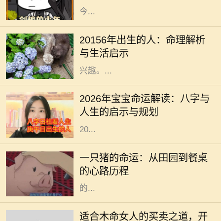
今...
在中国传统命理学中，出生年份常常
被视为一个人命运的重要标志。
20156年出生的人：命理解析
20156年，随着时代的变迁，许多人
与生活启示
对这一年份的命理特征产生了浓厚的
兴趣。...
在中华文化中，命理学与八字的研究
一直以来备受关注。每一个新生命的
2026年宝宝命运解读：八字与
降临，都与其出生年份、月份、日期
人生的启示与规划
和时间紧密相连。从这个角度出发，
20...
在阳光明媚的午后，农田里传来阵阵
悦耳的叫声，一只肥胖的猪悠然自得
一只猪的命运：从田园到餐桌
地在泥土中打滚。它的生活似乎无忧
的心路历程
无虑，每天享受着阳光、青草和农民
的...
木命女人在五行中代表着生机与创造
力，她们通常具有强烈的好奇心和创
适合木命女人的买卖之道，开
造精神，适合从事与艺术、教育、咨