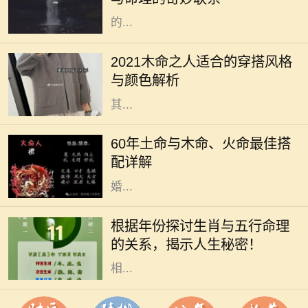
响着他们的命运。而其中，出生年份
的...
2021年是农历辛丑年，对于木命的人
而言，这一年的穿搭选择直接影响着
2021木命之人适合的穿搭风格
他们的气场与运势。木命属于五行中
与颜色解析
的一种，象征着生长、旺盛与活力，
其...
在中国传统命理学中，每个人的命格
都是不同的，而土命、木命和火命则
60年土命与木命、火命最佳搭
是常被讨论的一类。这种讨论不仅涉
配详解
及到个人命理，还影响着人际关系、
婚...
在中国传统文化中，生肖和五行是命
理学中两个重要的元素。每一个生肖
根据年份探讨生肖与五行命理
年都有其独特的五行属性，这不仅影
的关系，揭示人生秘密！
响着个人的性格特征，还与命运息息
相...