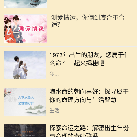
测爱情运，你俩到底合不合
适？
在中华文化中，每个人的命运都与其
出生的年份、五行和生肖密切相关。
1973年出生的朋友，您属于什
1973年，这个年份不仅是新历史的起
么命？一起来揭秘吧！
点，更是成千上万生命的诞生之年。
今...
在命理学中，海水命是一种受人喜爱
的命格。它代表着依赖变化与流动的
海水命的朝向喜好：探寻属于
特性，仿佛大海一般，能够包容万
你的命理方向与生活智慧
象，适应环境。而海水命的人在选择
生活...
在中国传统文化中，命理学一直扮演
着重要的角色。古人相信，一个人出
探索命运之路：解密出生年份
生的年份、月份、日期和时辰直接影
与命理的奇妙联系