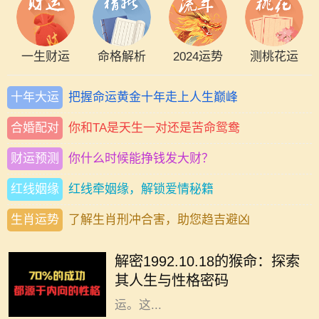
一生财运
命格解析
2024运势
测桃花运
十年大运
把握命运黄金十年走上人生巅峰
合婚配对
你和TA是天生一对还是苦命鸳鸯
财运预测
你什么时候能挣钱发大财？
红线姻缘
红线牵姻缘，解锁爱情秘籍
生肖运势
了解生肖刑冲合害，助您趋吉避凶
在中华文化中，十二生肖不仅仅是一
种标志，更蕴含着丰富的哲学和人生
解密1992.10.18的猴命：探索
智慧。我们今天要探讨的是1992年
其人生与性格密码
10月18日出生的猴命人的性格与命
运。这...
在命理学中，劫财格局常常被视为一