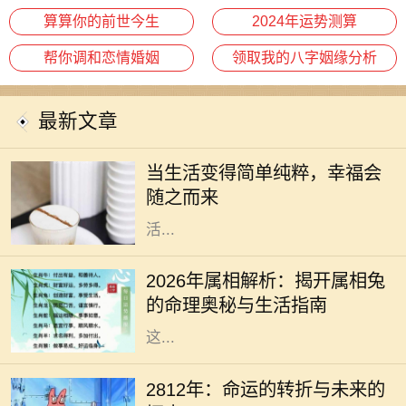
算算你的前世今生
2024年运势测算
帮你调和恋情婚姻
领取我的八字姻缘分析
最新文章
在快节奏的现代生活中，人们常常被
繁忙的工作和琐事所困扰，渐渐忽略
当生活变得简单纯粹，幸福会
了生活的本质和内心的需求。或许，
随之而来
我们都应该停下脚步，思索如何让生
活...
2026年是农历兔年，兔子在中国文化
中象征着温柔、灵动和机敏。它不仅
2026年属相解析：揭开属相兔
是十二生肖之一，更是一种富有灵性
的命理奥秘与生活指南
的生物，代表着和平与希望。对于在
这...
在未来的某一天，2812年，地球上的
每一个人都将面临巨大的变化。科技
2812年：命运的转折与未来的
的迅猛发展、环境的恶化、人类思维