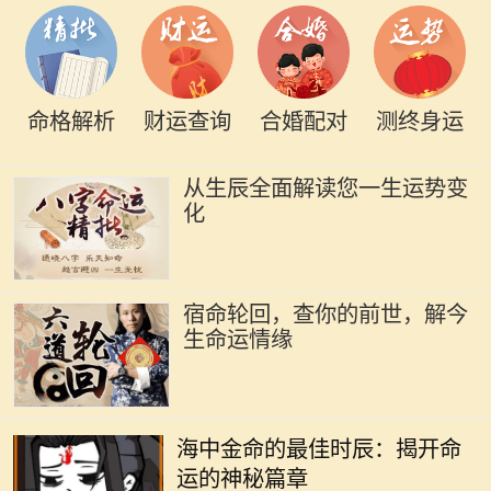
命格解析
财运查询
合婚配对
测终身运
从生辰全面解读您一生运势变
化
宿命轮回，查你的前世，解今
生命运情缘
在中国传统的命理学中，每个人的命
运都与五行有着密切的关联。海中金
海中金命的最佳时辰：揭开命
命，作为金命的一种，其蕴含的不仅
运的神秘篇章
是金的特性，还有深厚的文化内涵。