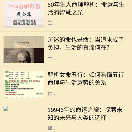
60年生人命理解析：命运与生
人，俗称“60年生人”，他们的命理特
活的智慧之光
征，往往吸引着众多人的关注。根据
生...
在这个快速发展的社会中，许多人为
了追求自己的兴趣与爱好，甚至是事
沉迷的命也是命：当追求成了
业，不惜陷入沉迷的状态。沉迷看似
负担，生活的真谛何在？
是对某件事的热爱，但当热爱演变为
一...
在中国传统命理学中，五行是理解命
运的重要工具。五行分别为金、木、
解析女命五行：如何看懂五行
水、火、土，它们相互生克，影响着
命理与生活运势的关系
每个人的命运。特别是女性命理，五
行...
19946年的命运之旅：探索未知的未
来与人类的选择 19946年，这一年在
19946年的命运之旅：探索未
人类历史的长河中似乎显得异常遥
知的未来与人类的选择
远。若我们从今日的视角向未来展
望...
在人生的旅途中，我们每个人都在不