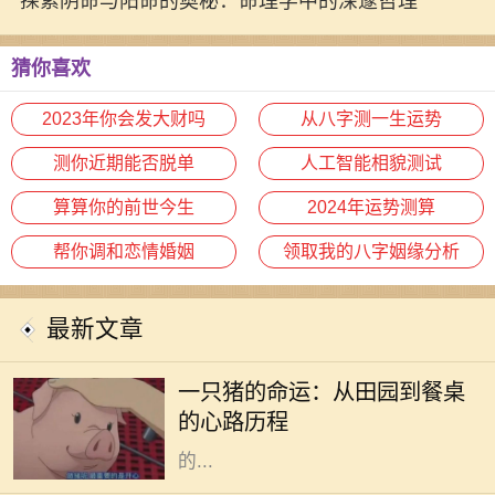
探索阴命与阳命的奥秘：命理学中的深邃哲理
猜你喜欢
2023年你会发大财吗
从八字测一生运势
测你近期能否脱单
人工智能相貌测试
算算你的前世今生
2024年运势测算
帮你调和恋情婚姻
领取我的八字姻缘分析
最新文章
在阳光明媚的午后，农田里传来阵阵
悦耳的叫声，一只肥胖的猪悠然自得
一只猪的命运：从田园到餐桌
地在泥土中打滚。它的生活似乎无忧
的心路历程
无虑，每天享受着阳光、青草和农民
的...
木命女人在五行中代表着生机与创造