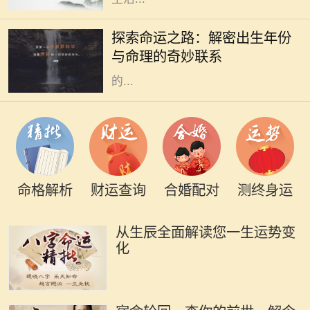
在中国传统文化中，命理学一直扮演
着重要的角色。古人相信，一个人出
探索命运之路：解密出生年份
生的年份、月份、日期和时辰直接影
与命理的奇妙联系
响着他们的命运。而其中，出生年份
的...
命格解析
财运查询
合婚配对
测终身运
从生辰全面解读您一生运势变
化