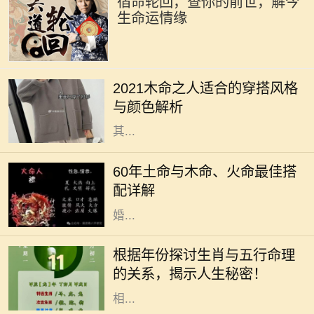
宿命轮回，查你的前世，解今
生命运情缘
2021年是农历辛丑年，对于木命的人
而言，这一年的穿搭选择直接影响着
2021木命之人适合的穿搭风格
他们的气场与运势。木命属于五行中
与颜色解析
的一种，象征着生长、旺盛与活力，
其...
在中国传统命理学中，每个人的命格
都是不同的，而土命、木命和火命则
60年土命与木命、火命最佳搭
是常被讨论的一类。这种讨论不仅涉
配详解
及到个人命理，还影响着人际关系、
婚...
在中国传统文化中，生肖和五行是命
理学中两个重要的元素。每一个生肖
根据年份探讨生肖与五行命理
年都有其独特的五行属性，这不仅影
的关系，揭示人生秘密！
响着个人的性格特征，还与命运息息
相...
在中华文化中，十二生肖不仅仅是一