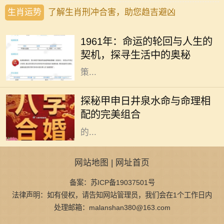
生肖运势
了解生肖刑冲合害，助您趋吉避凶
1961年，这是一个在历史长河中略显
平淡却又值得我们深思的年份。在这
1961年：命运的轮回与人生的
一年，许多人经历了生命中的重大转
契机，探寻生活中的奥秘
折，也采取了改变人生方向的重要决
策...
在庞大的命理学世界中，甲申日井泉
水命是其中的一颗璀璨明珠。它所象
探秘甲申日井泉水命与命理相
征的内涵和特质，使得它在众多命格
配的完美组合
中拥有独特的魅力和影响力。命理学
的...
网站地图
|
网址首页
备案：苏ICP备19037501号
法律声明：如有侵权，请告知网站管理员，我们会在1个工作日内
处理邮箱：malanshan380@163.com