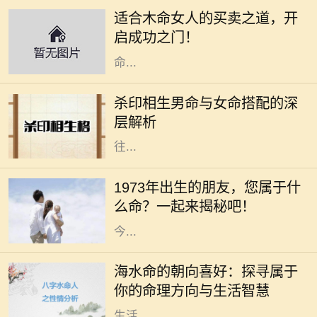
力，她们通常具有强烈的好奇心和创
适合木命女人的买卖之道，开
造精神，适合从事与艺术、教育、咨
启成功之门！
询等相关的行业。本文将深入探讨木
命...
在命理学中，男女命的搭配一直是一
个重要的话题，尤其是杀印相生的男
杀印相生男命与女命搭配的深
命。这种命格的特点是：杀星有力，
层解析
印绶相生，意味着这个男性的个性往
往...
在中华文化中，每个人的命运都与其
出生的年份、五行和生肖密切相关。
1973年出生的朋友，您属于什
1973年，这个年份不仅是新历史的起
么命？一起来揭秘吧！
点，更是成千上万生命的诞生之年。
今...
在命理学中，海水命是一种受人喜爱
的命格。它代表着依赖变化与流动的
海水命的朝向喜好：探寻属于
特性，仿佛大海一般，能够包容万
你的命理方向与生活智慧
象，适应环境。而海水命的人在选择
生活...