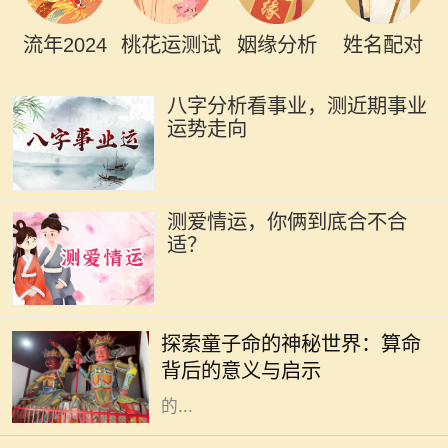
流年2024
桃花运测试
姻缘分析
姓名配对
八字分析看事业，测近期事业
运势走向
测爱情运，你俩到底合不合
适？
在中国传统文化中，算命是一门古老
而神秘的艺术，涉及到命理、五行、
探索童子命的神秘世界：算命
阴阳等多种哲学原理。童子命，作为
背后的意义与启示
其中的一个重要概念，常常引发人们
的...
在中国传统文化中，命理学是一门博
大精深的学问。对于1960年出生的