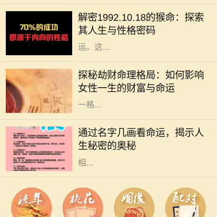
种标志，更蕴含着丰富的哲学和人生
解密1992.10.18的猴命：探索
智慧。我们今天要探讨的是1992年
其人生与性格密码
10月18日出生的猴命人的性格与命
运。这...
在命理学中，劫财格局常常被视为一
种特殊的命理趋势，尤其对女性而
探秘劫财命理格局：如何影响
言，它不仅影响着她的财富，还深刻
女性一生的财富与命运
影响着她的生活与人际关系。了解这
一格...
在中华文化中，名字不仅承载了父母
的期望和美好寓意，更在某种程度上
通过名字几画看命运，揭示人
与一个人的命运息息相关。特别是名
生秘密的奥秘
字的笔画数，常被认为与其五行属性
相...