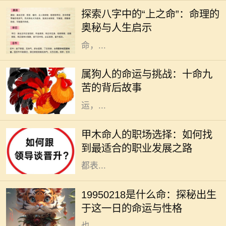
时刻可以用八字来描述，而八字又可
探索八字中的“上之命”：命理的
以分为多种命格，其中“上之命”便是
奥秘与人生启示
一种颇具神秘色彩的命格。上之
命，...
在中国传统文化中，属狗的人常常被
描绘为忠诚正直、勇敢无畏的形象。
属狗人的命运与挑战：十命九
然而，许多人并不知道的是，属狗的
苦的背后故事
命人常常面临着“十命九苦”的命
运，...
在古老的命理学中，甲木是五行之
一，象征着生机、成长和发展。甲木
甲木命人的职场选择：如何找
命的人如同春天的树木，充满了生命
到最适合的职业发展之路
力和创造力。他们在人际关系中通常
都表...
在中国传统文化中，八字命理被视为
解读一个人命运的重要工具。1995年
19950218是什么命：探秘出生
2月18日出生的人，正好是在农历正
于这一日的命运与性格
月初十，这一天在五行八字中的影响
也...