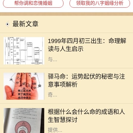
帮你调和恋情婚姻
领取我的八字姻缘分析
最新文章
在中国传统文化中，命理学被视为一
种重要的研究方式，通过分析个人的
1999年四月初三出生：命理解
出生时间以预测其命运走向。1999年
读与人生启示
四月初三出生的人，随着五行的变化
与...
驿马命，这个源自于中国传统命理学
的概念，意味着一个人命中有驿马星
驿马命：运势起伏的秘密与注
相伴，通常与流动、变迁、出行紧密
意事项解析
相关。许多人可能对这一命理产生好
奇...
成语是汉语言文化的瑰宝，它不仅凝
聚了丰富的历史和哲理，还反映了古
根据什么会什么命的成语和人
人的智慧和人生观。在我们的生活
生智慧探讨
中，各种巧妙的成语常常能够给我们
提供...
在这个快节奏的时代，许多人常常感