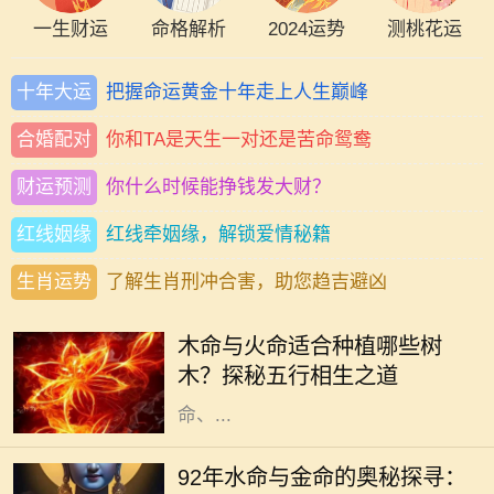
一生财运
命格解析
2024运势
测桃花运
十年大运
把握命运黄金十年走上人生巅峰
合婚配对
你和TA是天生一对还是苦命鸳鸯
财运预测
你什么时候能挣钱发大财？
红线姻缘
红线牵姻缘，解锁爱情秘籍
生肖运势
了解生肖刑冲合害，助您趋吉避凶
木命和火命是中国五行学说中的两个
重要概念，它们不仅影响着一个人的
木命与火命适合种植哪些树
性格与命运，还与植物的选择息息相
木？探秘五行相生之道
关。在中华文化中，树木代表着生
命、...
在五行学说中，命理的分类通常依据
出生的年份、月份、日子和时辰来确
92年水命与金命的奥秘探寻：
定，其中水命与金命便是两种常见的