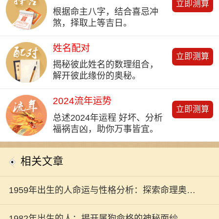
立即测算
根据命主八字，结合喜忌冲
煞，择取上等吉日。
姓名配对
立即测算
揭秘彼此姓名的数理组合，
解开彼此缘份的奥秘。
2024流年运势
立即测算
总述2024年运程 好坏、分析
福祸吉凶，助你万事皆宜。
相关文章
1959年出生的人命运与性格分析：探索命理奥秘
之旅
1982年出生的人：揭开属狗命格的神秘面纱