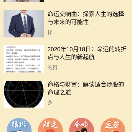
到迷茫，甚至对未来充满了担忧。电
命运交响曲：探索人生的选择
影《命运交响曲》通过一段跌宕起伏
与未来的可能性
的故事，引导观众深入思考人生的选
择...
2020年10月18日，作为一个看似普
通的日子，却在不知不觉中成了许多
2020年10月18日：命运的转折
人生活的转折点。在这个时代高速发
点与人生的新起航
展的背景下，我们总是忙于追逐眼前
的目...
在现代社会，股市作为一种重要的投
资方式，吸引了越来越多的人参与。
命格与财富：解读适合炒股的
然而，炒股不仅仅是简单地买入和卖
命理之道
出，更是与个人的命理息息相关。许
多...