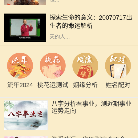
在我们的人生旅程中，每个生命的诞
生都注定有其独特的意义与使命。
探索生命的意义：20070717出
20070717这个特殊的日期，隐含着
生者的命运解析
丰富的数字哲学，昭示着出生在这一
天的人...
流年2024
桃花运测试
姻缘分析
姓名配对
八字分析看事业，测近期事业
运势走向