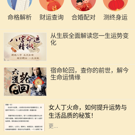
命格解析
财运查询
合婚配对
测终身运
从生辰全面解读您一生运势变
化
宿命轮回，查你的前世，解今
生命运情缘
在中国传统命理学中，丁火命代表了
热情、温暖和灵动。对于女人来说，
女人丁火命，如何提升运势与
丁火命的特质使她们充满了活力和魅
生活品质的秘笈！
力。但是，要想在生活和事业中实现
更...
在中国传统命理学中，每个人的出生