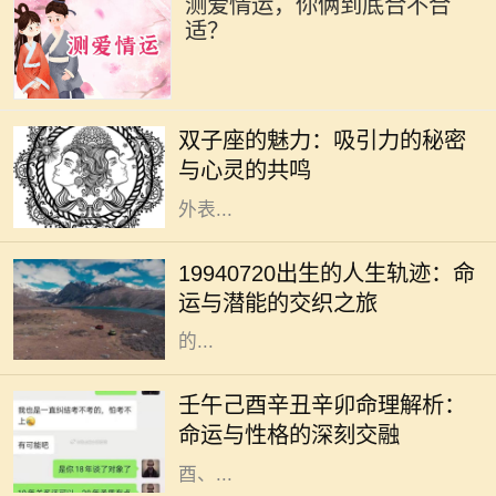
测爱情运，你俩到底合不合
适？
双子座是个富有魅力的星座，生于5
月21日至6月20日之间的双子们，凭
双子座的魅力：吸引力的秘密
借其机智与灵活的个性，成为社交场
与心灵的共鸣
合的明星。他们的吸引力不单来源于
外表...
在众多的出生日期中，1994年7月20
日这一日具有其独特的意义。对于这
19940720出生的人生轨迹：命
一日出生的人来说，他们的命运似乎
运与潜能的交织之旅
注定要与众不同。每个人都希望自己
的...
在浩瀚的命理学中，五行八字被视为
解读一个人命运的重要工具。不同的
壬午己酉辛丑辛卯命理解析：
命格拥有各自独特的性格特征与运势
命运与性格的深刻交融
走向。今天，我们将针对壬午、己
酉、...
四季更迭，岁月如梭，人生轨迹中总