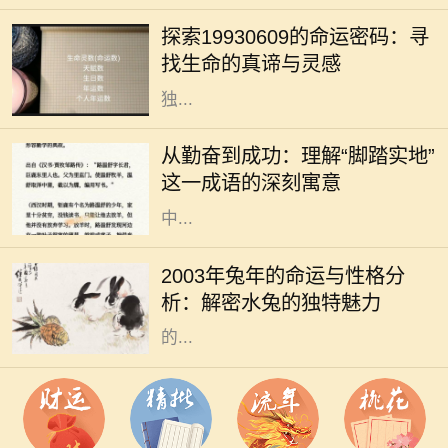
有一些命运的节点，让我们不得不回
探索19930609的命运密码：寻
望过往，反思前行。在这个多元化的
找生命的真谛与灵感
时代，每一个出生日期都似乎蕴藏着
独...
在人生的旅途中，成功往往不是一蹴
而就的事情，而是一个不断努力、不
从勤奋到成功：理解“脚踏实地”
断奋斗的过程。在这个过程中，许多
这一成语的深刻寓意
成语成为我们学习和生活的指南。其
中...
2003年是农历的兔年，而根据中国五
行命理学，这一年出生的人属于“水
2003年兔年的命运与性格分
兔”。水兔的特性受水的影响，个性
析：解密水兔的独特魅力
温和、灵活多变，给人一种温润如玉
的...