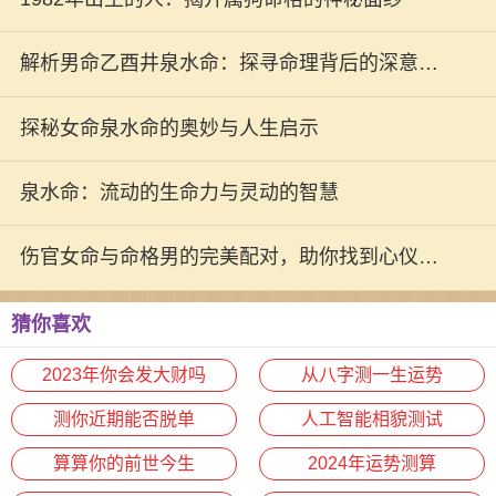
解析男命乙酉井泉水命：探寻命理背后的深意与
人生启示
探秘女命泉水命的奥妙与人生启示
泉水命：流动的生命力与灵动的智慧
伤官女命与命格男的完美配对，助你找到心仪伴
侣！
猜你喜欢
2023年你会发大财吗
从八字测一生运势
测你近期能否脱单
人工智能相貌测试
算算你的前世今生
2024年运势测算