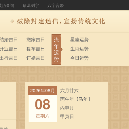
黄历查询
诸葛测字
八字合婚
流
结婚吉日
搬家吉日
星座运势
年
开业吉日
提车吉日
生肖运势
运
出行吉日
订婚吉日
今日运势
势
2026年08月
六月廿六
08
丙午年【马年】
丙申月
星期六
甲寅日