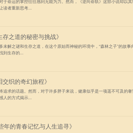
对于命运的掌控往往感到无能为力。然而，《逆向命轨》这部小说却以其
读者重新思考...
生存之道的秘密与挑战》
多未解之谜和生存之道，在这个原始而神秘的环境中，“森林之子”的故事
到生存的...
泪交织的奇幻旅程》
终追求的话题。然而，对于许多胖子来说，健康似乎是一项遥不可及的奢
人的方式揭示...
那些年的青春记忆与人生追寻》