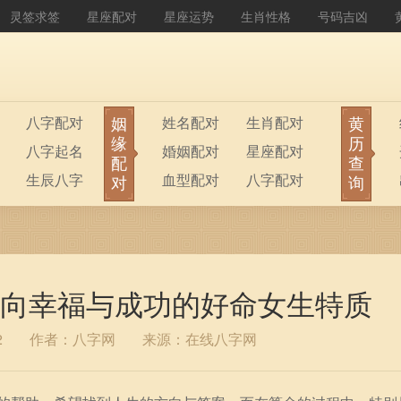
灵签求签
星座配对
星座运势
生肖性格
号码吉凶
姻
黄
八字配对
姓名配对
生肖配对
缘
历
八字起名
婚姻配对
星座配对
配
查
生辰八字
血型配对
八字配对
对
询
八字排盘
公司起名
向幸福与成功的好命女生特质
2
作者：八字网
来源：在线八字网