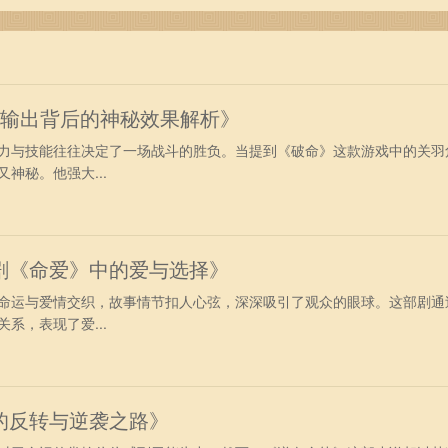
自己的命运。无论命理如何，只要心态积极，努力奋进，我们每
运掌握在自己手中，只有勇敢迈出步伐，才能实现内心真正的渴
强输出背后的神秘效果解析》
力与技能往往决定了一场战斗的胜负。当提到《破命》这款游戏中的关羽
神秘。他强大...
剧《命爱》中的爱与选择》
命运与爱情交织，故事情节扣人心弦，深深吸引了观众的眼球。这部剧通
系，表现了爱...
的反转与逆袭之路》