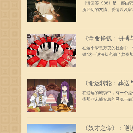
《请回答1988》是一部由
所经历的友情、爱情以及家庭
《拿命挣钱：拼搏
在这个瞬息万变的社会中，
钱"这一说法却充满了熬夜加
《命运转轮：葬送
在遥远的城镇中，有一个流
指那些未能安息的灵魂与命运
《奴才之命》：逆