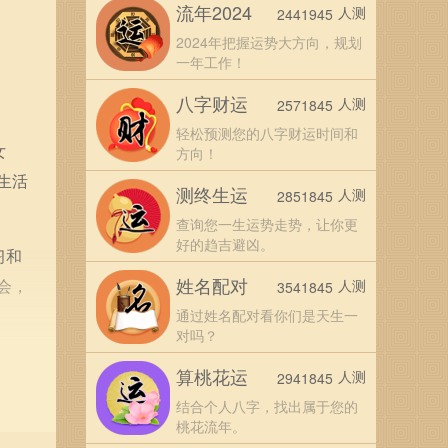
流年2024
人测
2441945
2024年把握运势大方向，规划
一年工作！
八字财运
人测
2571845
轻松预测您的八字财运时间和
女
方向！
生活
测终生运
人测
2851845
查询您一生运势走势，让你更
好的趋吉避凶。
习和
姓名配对
会，
人测
3541845
通过姓名配对看你们是天生一
对吗？
好的
算桃花运
人测
2941845
理安
结合个人八字，找出属于您的
桃花流年。