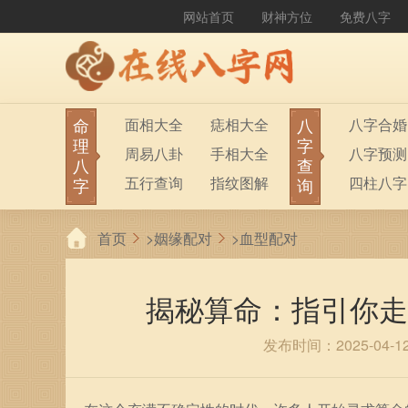
网站首页
财神方位
免费八字
命
八
面相大全
痣相大全
八字合婚
理
字
周易八卦
手相大全
八字预测
八
查
五行查询
指纹图解
四柱八字
字
询
生男生女
称骨算命
六十甲子
首页
>
姻缘配对
>
血型配对
前世今生
塔罗占卜
八字财运
紫微斗数
梅花易数
揭秘算命：指引你走
发布时间：2025-04-1