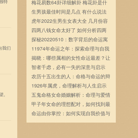
独特
确定的
梅花易数64卦详细解卦 梅花卦是什
么
生男孩最佳时间是几点 有什么说法
虎年2022生男生女表大全 几月份容
易生男宝宝
四两八钱女命太好了 如何分析四两
八钱女命
探秘20220510：数字背后的命运寓
向我们
意与人生启示
11974年命运之年：探索命理与自我
发展的奥秘
揭晓：哪些属相的女性命运最差？让
我们一探究竟！
智者千虑，必有一失的深意与启示
农历十五出生的人：命格与命运的辩
证关系
1926年属虎，命理解析与人生启示
望。
五鬼命格女命婚姻解析：命理与爱情
的交汇点
甲子年女命的理想配对，如何找到最
合适的伴侣？
命运由你掌控：如何实现自我价值与
人生目标