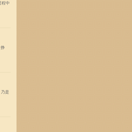
过程中
命挣
，乃是