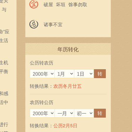
是关
破屋
坏垣
馀事勿取
，与
诸事不宜
命”应
生活
年历转化
生机
公历转农历
平衡
转
转换结果：
农历冬月廿五
和感
活中
农历转公历
转
进行
转换结果：
公历2月5日