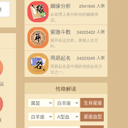
姻缘分析
人测
2541845
量
从命理上来分析你的姻缘情
况。
紫微斗数
人测
24223422
揭开命运玄机，掌握人生方
向。
周易起名
人测
24223245
周易起名是中国的传统起名方
法之一。
运
性格解读
缘
此。