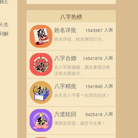
触艺
八字热榜
人生
姓名详批
人测
1543987
到解
姓名详批，姓名测试打分。
八字合婚
人测
14541876
合八字算婚姻，测夫妻情侣有
没有夫妻缘分。
八字精批
人测
1541845
从生辰八字看一生跌宕起伏！
六道轮回
人测
5425418
测算前世因，揭开今生果！