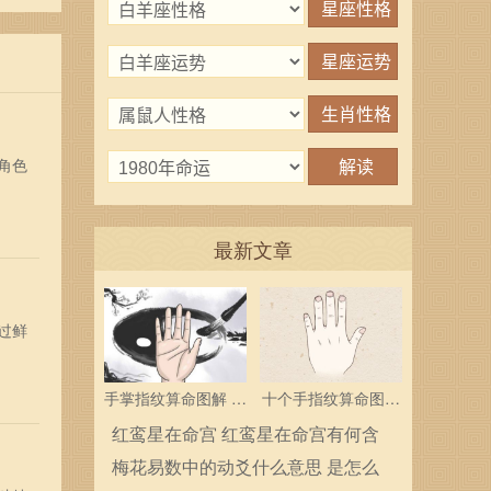
个人
望与
角色
最新文章
过鲜
手掌指纹算命图解 三
十个手指纹算命图解
个斗多为中层领导
分析指纹算命是什么
红鸾星在命宫 红鸾星在命宫有何含
义
梅花易数中的动爻什么意思 是怎么