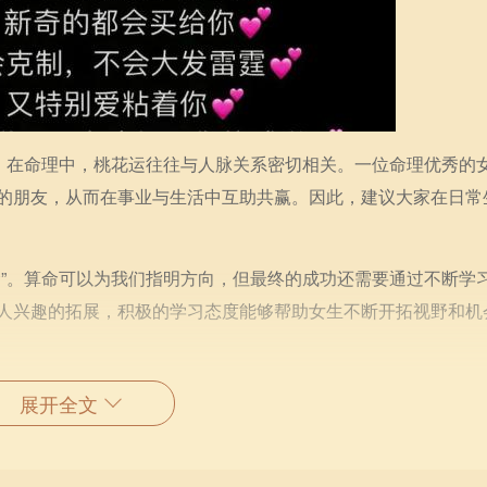
素。在命理中，桃花运往往与人脉关系密切相关。一位命理优秀的
的朋友，从而在事业与生活中互助共赢。因此，建议大家在日常
命”。算命可以为我们指明方向，但最终的成功还需要通过不断学
人兴趣的拓展，积极的学习态度能够帮助女生不断开拓视野和机
部分。无论命理如何，身体是成功的基础。女生们应当学会保持良
展开全文
只有拥有健康的身体，才能去追求事业、感情的成功。因此，合
是每位女生的责任。