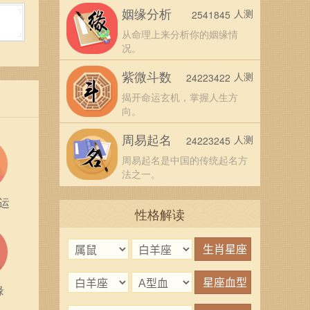
逐渐
姻缘分析
人测
2541845
的管
从命理上来分析你的姻缘情
况。
紫微斗数
人测
24223422
属猴
揭开命运玄机，掌握人生方
开支
向。
周易起名
人测
24223245
累都
周易起名是中国的传统起名方
游刃
法之一。
运
性格解读
行、养
们在
缘
一次