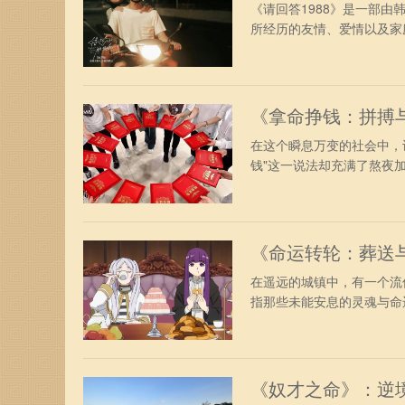
《请回答1988》是一部由
所经历的友情、爱情以及家庭
《拿命挣钱：拼搏
在这个瞬息万变的社会中，
钱"这一说法却充满了熬夜加
《命运转轮：葬送
在遥远的城镇中，有一个流
指那些未能安息的灵魂与命运
《奴才之命》：逆