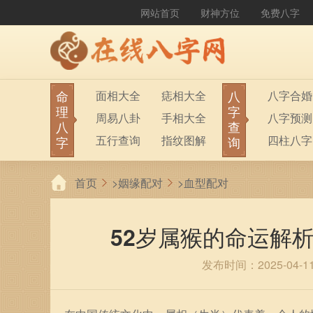
网站首页
财神方位
免费八字
命
八
面相大全
痣相大全
八字合婚
理
字
周易八卦
手相大全
八字预测
八
查
五行查询
指纹图解
四柱八字
字
询
生男生女
称骨算命
六十甲子
首页
>
姻缘配对
>
血型配对
前世今生
塔罗占卜
八字财运
紫微斗数
梅花易数
52岁属猴的命运解
发布时间：2025-04-1