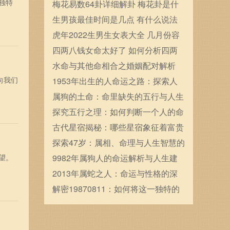
独特
确定的
梅花易数64卦详细解卦 梅花卦是什
么
生男孩最佳时间是几点 有什么说法
虎年2022生男生女表大全 几月份容
易生男宝宝
四两八钱女命太好了 如何分析四两
八钱女命
水命与其他命相合之婚姻配对解析
向我们
1953年出生的人命运之路：探索人
生的每一个岔口与选择
属狗的土命：命里缺失的五行与人生
的契机
探究五行之理：如何判断一个人的命
格属木？
古代星宿揭秘：哪些星宿象征着富贵
命运
探索47岁：属相、命理与人生智慧的
望。
交织
9982年属狗人的命运解析与人生建
议
2013年属蛇之人：命运与性格的深
度解析与人生启示
解密19870811：如何将这一独特的
生日转化为人生的契机