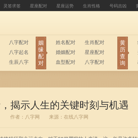
灵签求签
星座配对
星座运势
生肖性格
号码吉凶
姻
黄
八字配对
姓名配对
生肖配对
缘
历
八字起名
婚姻配对
星座配对
配
查
生辰八字
血型配对
八字配对
对
询
八字排盘
公司起名
析，揭示人生的关键时刻与机遇
1
作者：八字网
来源：在线八字网