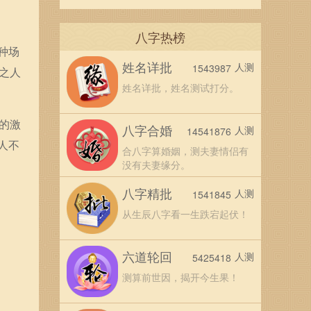
八字热榜
种场
姓名详批
人测
1543987
之人
姓名详批，姓名测试打分。
的激
八字合婚
人测
14541876
人不
合八字算婚姻，测夫妻情侣有
没有夫妻缘分。
八字精批
人测
1541845
从生辰八字看一生跌宕起伏！
六道轮回
人测
5425418
测算前世因，揭开今生果！