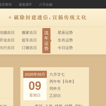
黄历查询
诸葛测字
八字合婚
流
结婚吉日
搬家吉日
星座运势
年
开业吉日
提车吉日
生肖运势
运
出行吉日
订婚吉日
今日运势
势
2026年08月
六月廿七
09
丙午年【马年】
丙申月
星期日
乙卯日
祭祀
入殓
移柩
结网
启钻