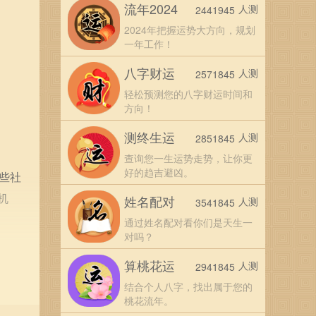
流年2024
人测
2441945
2024年把握运势大方向，规划
一年工作！
八字财运
人测
2571845
轻松预测您的八字财运时间和
方向！
测终生运
人测
2851845
查询您一生运势走势，让你更
好的趋吉避凶。
些社
机
姓名配对
人测
3541845
通过姓名配对看你们是天生一
对吗？
。这
算桃花运
人测
2941845
的情
结合个人八字，找出属于您的
桃花流年。