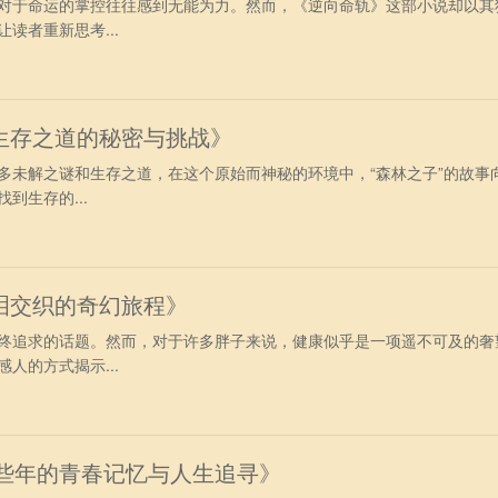
对于命运的掌控往往感到无能为力。然而，《逆向命轨》这部小说却以其
读者重新思考...
生存之道的秘密与挑战》
多未解之谜和生存之道，在这个原始而神秘的环境中，“森林之子”的故事
到生存的...
泪交织的奇幻旅程》
终追求的话题。然而，对于许多胖子来说，健康似乎是一项遥不可及的奢
人的方式揭示...
那些年的青春记忆与人生追寻》