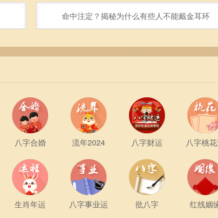
养。虽然属猴的人天生灵巧，但随着岁月的流逝，健康问题可能会
命中注定？揭秘为什么有些人不能戴金耳环
高他们的抵抗力。除了加强身体锻炼，属猴的人也应当注意情绪
的各种挑战。
这一年，理智的投资和合理的消费能够帮助他们实现财富的积累。
谨慎投资，力求在风险与收益之间找到最佳平衡。同时，合理的
和突发的状况。
不断提升自我价值。无论是参加课程，还是阅读书籍，知识的积
，属猴的人会发现自己的潜能，从而在面对工作以及生活挑战时
八字合婚
流年2024
八字财运
八字桃花
自己，享受生活。在忙碌的工作和家庭责任之中，抽出时间进行旅
宁静。适当的放松与闲暇，可以有效提升个人的生活品质，让他
生肖年运
八字事业运
批八字
红线姻
，愿你们能够抓住每一个瞬间，勇敢面对生活的风风雨雨，享受每