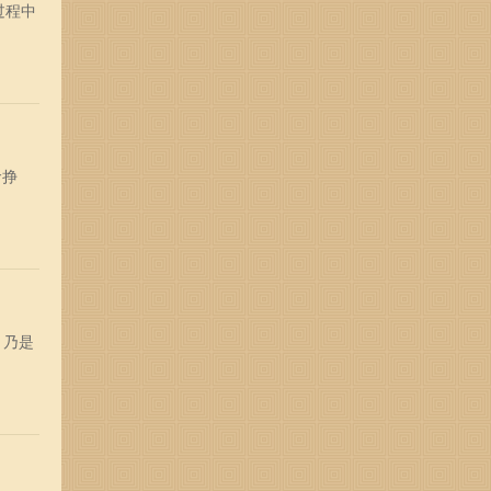
过程中
命挣
，乃是