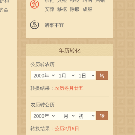
折和
安葬
移柩
除服
成服
的命
馀事勿取
诸事不宜
年历转化
公历转农历
转
转换结果：
农历冬月廿五
农历转公历
转
转换结果：
公历2月5日