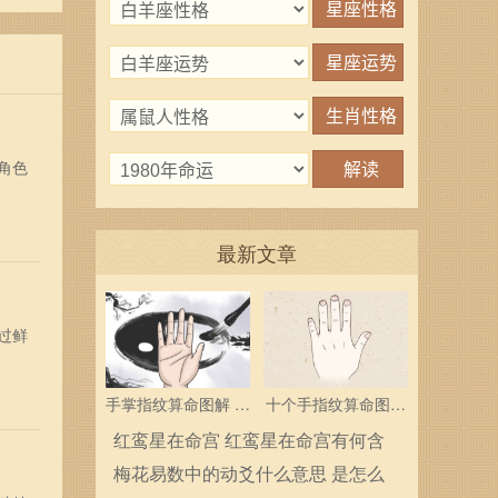
角色
最新文章
过鲜
手掌指纹算命图解 三
十个手指纹算命图解
个斗多为中层领导
分析指纹算命是什么
红鸾星在命宫 红鸾星在命宫有何含
义
梅花易数中的动爻什么意思 是怎么