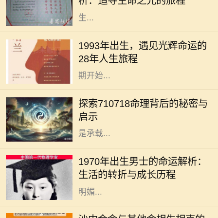
析：追寻生命之光的旅程
文章中，我们将深入探讨2000年出
生...
每个人的出生日期都有其独特的命
运，而19770108这个日期不仅仅是
1993年出生，遇见光辉命运的
一个简单的数字，它承载着一个独特
28年人生旅程
灵魂的故事与经历。从这个特定的日
期开始...
在中国传统命理学中，数字具有独特
而深远的含义。710718这一数字组
探索710718命理背后的秘密与
合，常常让人充满好奇与探索的欲
启示
望。它不仅仅是一个简单的数字，更
是承载...
1970年是中国历史上一个具有特殊意
义的年份，这一年出生的男士在气
1970年出生男士的命运解析：
候、文化和社会变迁中成长，形成了
生活的转折与成长历程
独特的个性与命运。在这一年，阳光
明媚...
在中国传统命理学中，五行理论深深
影响着人们对命运的理解。其中，沙