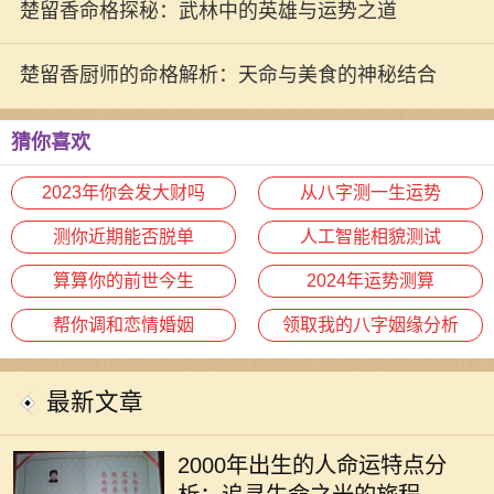
楚留香命格探秘：武林中的英雄与运势之道
楚留香厨师的命格解析：天命与美食的神秘结合
猜你喜欢
2023年你会发大财吗
从八字测一生运势
测你近期能否脱单
人工智能相貌测试
算算你的前世今生
2024年运势测算
帮你调和恋情婚姻
领取我的八字姻缘分析
最新文章
2000年是一个特别的年份，这一年出
生的人被称为“千禧一代”，他们具有
2000年出生的人命运特点分
独特的命运特征和生活经历。在此篇