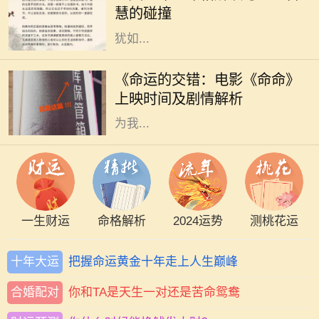
慧的碰撞
和祝福的象征。命格中蕴含的飞凤，
犹如...
随着电影市场的蓬勃发展，越来越多
的电影作品吸引了观众的目光。其
《命运的交错：电影《命命》
中，备受期待的《命命》即将于近日
上映时间及剧情解析
上映，这部充满悬念与情感的电影将
为我...
一生财运
命格解析
2024运势
测桃花运
十年大运
把握命运黄金十年走上人生巅峰
合婚配对
你和TA是天生一对还是苦命鸳鸯