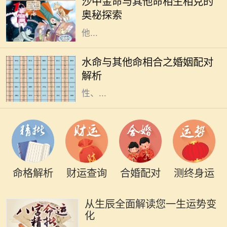
沙中金命与其他命相生相克的
中金命作为金命的一种，具有独特的
奥秘探索
特性和命理含义。了解沙中金命与其
他...
在中国的命理学中，五行的相生相克
关系深刻影响着人们的命运和生活，
水命与其他命相合之婚姻配对
尤其是在婚姻配对上更是被广泛探
解析
讨。水命，作为五行之一，具有流动
性、...
命格解析
财运查询
合婚配对
测终身运
从生辰全面解读您一生运势变
化