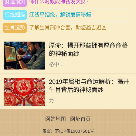
财运预测
你什么时候能挣钱发大财？
红线姻缘
红线牵姻缘，解锁爱情秘籍
生肖运势
了解生肖刑冲合害，助您趋吉避凶
在中国传统文化中，命格一直是一个
令人着迷且神秘的话题。无论是算
厚命：揭开那些拥有厚命命格
命、风水，还是命理学，都是我们探
的神秘面纱
索未来和命运的工具。而在众多的命
格中...
2019年是中国农历的己亥年，亥年对
应的属相是猪。猪在中华文化中象征
2019年属相与命运解析：揭开
着财富与好运，常常被认为是富裕与
生肖背后的神秘面纱
幸福的象征。猪年出生的人通常被视
为...
网站地图
|
网址首页
备案：苏ICP备19037501号