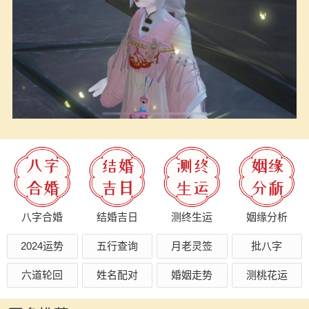
八字合婚
结婚吉日
测终生运
姻缘分析
2024运势
五行查询
月老灵签
批八字
六道轮回
姓名配对
婚姻走势
测桃花运