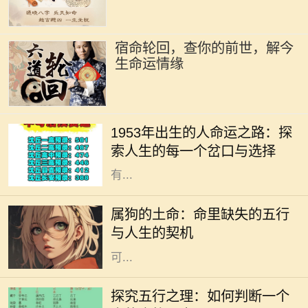
宿命轮回，查你的前世，解今
生命运情缘
人生是一条充满选择与可能的道路，
但有些出生年份的人似乎有着更独特
1953年出生的人命运之路：探
的旅程。1953年出生的人，正如流淌
索人生的每一个岔口与选择
在历史长河中的一朵浪花，以他们特
有...
每个人的命里都有独特的五行特征，
而属狗的土命则是一种富暖而稳重的
属狗的土命：命里缺失的五行
存在。属狗的人忠诚、守信，代表着
与人生的契机
信任与友善。然而，在命理中，土命
可...
在中国传统文化中，五行学说是一个
非常重要的哲学体系。五行分别是
探究五行之理：如何判断一个
金、木、水、火、土，每一种元素都