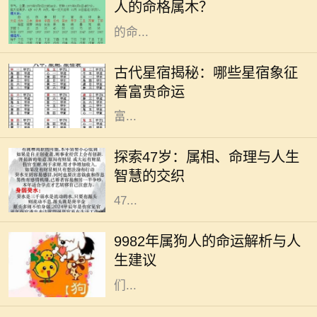
人的命格属木？
与自然界的现象紧密相连，影响着人
的命...
在古代的天文学中，星宿被视为影响
人命运的重要因素。星宿不仅仅是天
古代星宿揭秘：哪些星宿象征
上的星星，更是古人用来预测人生轨
着富贵命运
迹和命运起伏的工具。尤其是那些与
富...
在中国传统文化中，生肖和命理学是
深受人们关注的主题。它们不仅关系
探索47岁：属相、命理与人生
到个人的性格与命运，还与人生的走
智慧的交织
向息息相关。今天，我们将深入探讨
47...
在中国传统文化中，生肖被认为与个
人的命运有着密切的关系。1982年属
9982年属狗人的命运解析与人
狗的人，正如生肖所示，忠诚、聪慧
生建议
且责任心强。他们的性格特征使得他
们...