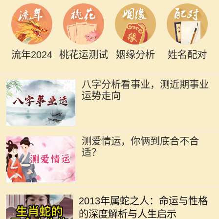
流年2024
桃花运测试
姻缘分析
姓名配对
八字分析看事业，测近期事业
运势走向
测爱情运，你俩到底合不合
适？
在中国传统文化中，生肖不仅仅是一
个出生年份的标识，更是与命运、性
2013年属蛇之人：命运与性格
格息息相关的一种符号。2013年是蛇
的深度解析与人生启示
年，属蛇的人往往被认为是智慧与敏