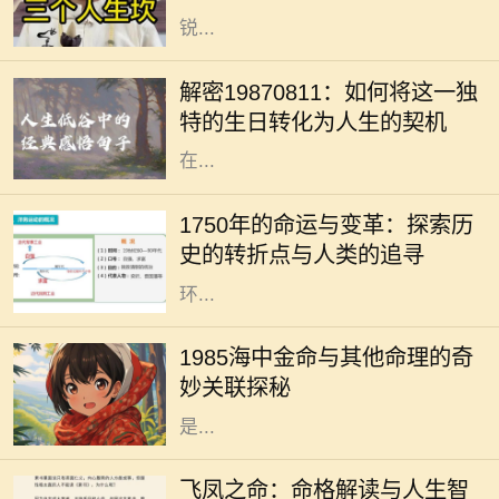
锐...
在中国文化中，出生日期常常被用作
命理分析的重要依据。1987年8月11
解密19870811：如何将这一独
日出生的人士，有着独特的命格，这
特的生日转化为人生的契机
不仅影响着性格、人际关系，还有潜
在...
1750年是一个重要的历史节点，它标
志着人类社会在工业化、科学和文化
1750年的命运与变革：探索历
等多个领域的变革。从农业社会向工
史的转折点与人类的追寻
业社会的转变，折射出人类对生活及
环...
在中国传统的命理学中，每个人的命
运都受到出生年份、月份、日子和时
1985海中金命与其他命理的奇
辰的影响。1985年出生的人，被称为
妙关联探秘
“海中金”。这一命理的特征，指的
是...
在中国传统命理学中，飞凤之命是一
种独特而珍贵的命格。它象征着高
飞凤之命：命格解读与人生智
贵、优雅与灵动，常被视为一种幸运