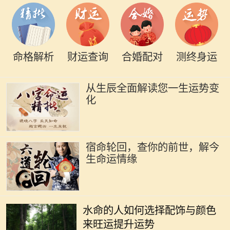
命格解析
财运查询
合婚配对
测终身运
从生辰全面解读您一生运势变
化
宿命轮回，查你的前世，解今
生命运情缘
在中国传统命理中，水命的人通常具
有聪明机智、适应力强的个性特征。
水命的人如何选择配饰与颜色
不过，适当的配饰和颜色能进一步增
来旺运提升运势
强水命人的运势，帮助他们在生活和