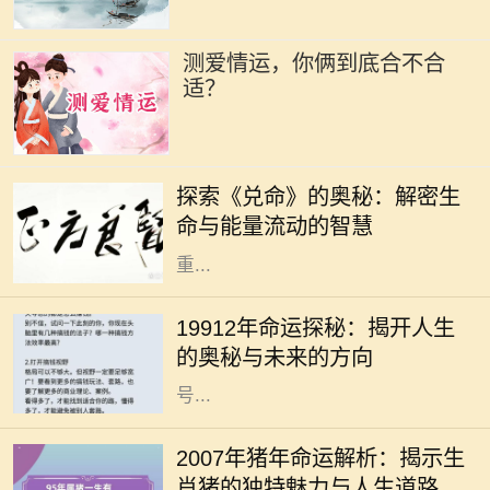
测爱情运，你俩到底合不合
适？
在浩瀚的中华文化中，易经作为一部
经典之作，不仅传承了千年智慧，更
探索《兑命》的奥秘：解密生
为我们提供了洞察生活与生命的独特
命与能量流动的智慧
视角。其中，《兑命》作为易经中的
重...
在我们的生命旅程中，许多人常常会
好奇自己命运的轨迹以及未来的走
19912年命运探秘：揭开人生
向，而“19912年”这一数字又代表着
的奥秘与未来的方向
什么呢？它可能是一个深奥的命理符
号...
生肖猪是中国传统文化中的一种重要
象征，与其相关的命运常常引发广泛
2007年猪年命运解析：揭示生
的讨论。2007年是猪年，而出生于这
肖猪的独特魅力与人生道路