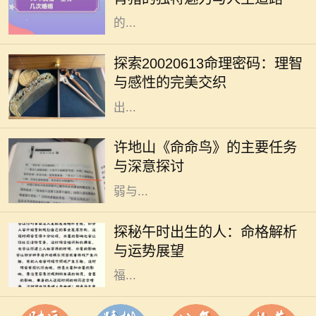
一年的朋友们，常常被认为拥有独特
的...
命理学，无论在古代还是现代，都给
人们提供了一种解读自身性格与命运
探索20020613命理密码：理智
的方式。在这其中，出生日期的解读
与感性的完美交织
是一个重要的环节。2002年6月13日
出...
许地山是一位杰出的作家，他的作品
深深影响了中国现代文学。其中，
许地山《命命鸟》的主要任务
《命命鸟》是一部引人注目的小说，
与深意探讨
生动展示了人性、命运以及生命的脆
弱与...
在中国传统命理学中，出生时辰对一
个人的性格、命运有着重要的影响。
探秘午时出生的人：命格解析
其中，午时（中午11点到1点）出生
与运势展望
的人，因其时辰的特殊性，常被视作
福...