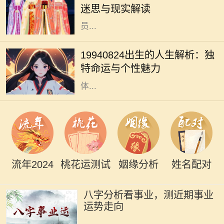
迷思与现实解读
的思考与讨论。它们不仅仅是家庭成
员...
1994年8月24日，许多人在这个时刻
降生，承载着独特的命运与个性。这
19940824出生的人生解析：独
一天，由于其日期的特殊性，赋予了
特命运与个性魅力
出生在这一天的人成为不同寻常的个
体...
流年2024
桃花运测试
姻缘分析
姓名配对
八字分析看事业，测近期事业
运势走向