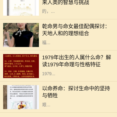
来人类的智慧与挑战
案。在这未来的年代间，人们所经历
的，...
在中华传统命理学中，命理不仅可以
影响一个人的性格和命运，还可以影
乾命男与命女最佳配偶探讨：
响其与他人的相处和和谐程度。尤其
天地人和的理想组合
是夫妻之间的配合，更是影响生活幸
福...
在中华文化中，命理学作为一门古老
而神秘的学问，承载了人们对未来的
1979年出生的人属什么命？解
期望与生活的智慧。尤其是生肖对命
读1979年命理与性格特征
理的影响更是让不少人颇感兴趣。
1979...
在我们生活的每一天，“以命养命”这
个词汇时常萦绕在心头。然而，它的
以命养命：探讨生命中的坚持
深入含义并不只是字面上的理解，而
与牺牲
是包涵了我们在生活中所要面对的
艰...