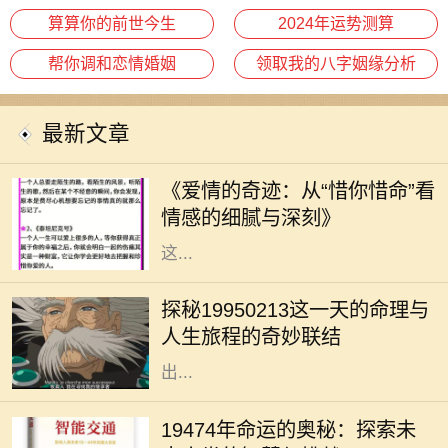
算算你的前世今生
2024年运势测算
帮你调和恋情婚姻
领取我的八字姻缘分析
最新文章
在这个快节奏的时代，爱情似乎变得
越来越稀薄。然而，在某些情感的角
《爱情的奇迹：从“惜你惜命”看
落，却依旧有一种深沉而细腻的情感
情感的细腻与深刻》
在悄然滋长。那就是“惜你惜命”。
这...
在命理学中，每个人的生日都承载着
独特的命运密码。1995年2月13日，
探秘19950213这一天的命理与
这一天的出生者往往被认为拥有丰富
人生旅程的奇妙联结
的内在潜能与无限的可能性。那么，
出...
19474年，这一神秘的年份似乎充满
了无尽的可能性与挑战。对于每一个
19474年命运的奥秘：探索未
生命而言，命运从来没有固定的答