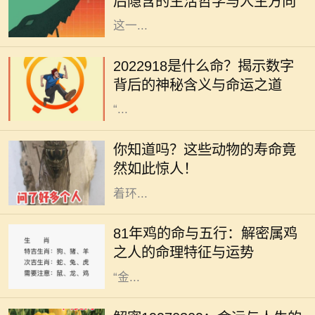
后隐含的生活哲学与人生方向
更是宇宙中某种能量的交汇。通过对
这一...
在中国传统文化中，数字与命运之间
有着千丝万缕的联系。尤其是某些特
2022918是什么命？揭示数字
定的数字，常常被赋予特殊的意义和
背后的神秘含义与命运之道
象征。今天，我们就来深入探讨一下
“...
在自然界中，各种动物以不同的方式
生存着，而其中一些小生命却拥有令
你知道吗？这些动物的寿命竟
人惊叹的长寿。在地球的丰富生态
然如此惊人！
中，每一种动物都以自己的方式适应
着环...
在中国传统文化中，生肖和五行的组
合常常被用来解读一个人的命运与性
81年鸡的命与五行：解密属鸡
格特征。1981年出生的人属鸡，根据
之人的命理特征与运势
五行的理论，出生于这一年的鸡是
“金...
在命理学的浩瀚海洋中，许多数字和
日期承载着独特的象征意义。1997年