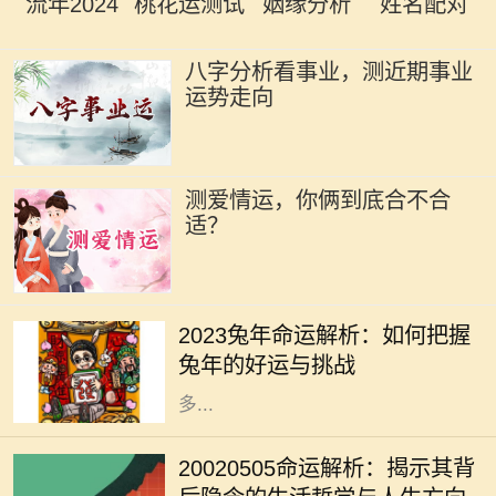
流年2024
桃花运测试
姻缘分析
姓名配对
八字分析看事业，测近期事业
运势走向
测爱情运，你俩到底合不合
适？
2023年是兔年，兔年象征着温和、机
智与灵巧。在中国传统文化中，兔子
2023兔年命运解析：如何把握
被视为吉祥的动物，预示着繁荣和好
兔年的好运与挑战
运。因此，在兔年，我们可以期待许
多...
每一个出生日期都蕴藏着独特的命运
密码，2002年5月5日也是如此。这
20020505命运解析：揭示其背
一天的组合，不仅仅是数字的叠加，