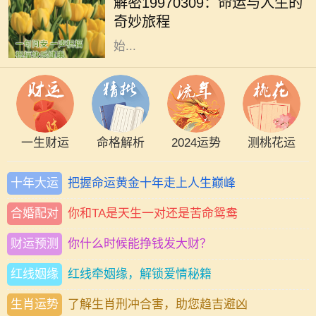
解密19970309：命运与人生的
3月9日，这一天不仅仅是一个普普通
奇妙旅程
通的日子，更是象征着某种命运的开
始...
一生财运
命格解析
2024运势
测桃花运
十年大运
把握命运黄金十年走上人生巅峰
合婚配对
你和TA是天生一对还是苦命鸳鸯
财运预测
你什么时候能挣钱发大财？
红线姻缘
红线牵姻缘，解锁爱情秘籍
生肖运势
了解生肖刑冲合害，助您趋吉避凶
正印命格在八字命理中，是一种被视