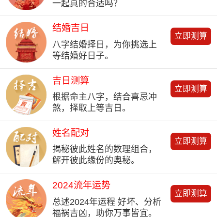
一起真的合适吗？
结婚吉日
立即测算
八字结婚择日，为你挑选上
等结婚好日子。
吉日测算
立即测算
根据命主八字，结合喜忌冲
煞，择取上等吉日。
姓名配对
立即测算
揭秘彼此姓名的数理组合，
解开彼此缘份的奥秘。
2024流年运势
立即测算
总述2024年运程 好坏、分析
福祸吉凶，助你万事皆宜。