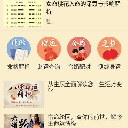
女命桃花入命的深意与影响解
性命主来说，桃花入命是一个吉祥的
析
象征，暗示着人生有着丰富的情感体
验...
命格解析
财运查询
合婚配对
测终身运
从生辰全面解读您一生运势变
化
宿命轮回，查你的前世，解今
生命运情缘