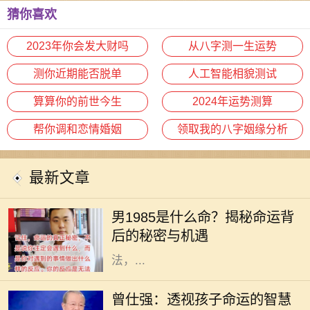
猜你喜欢
2023年你会发大财吗
从八字测一生运势
测你近期能否脱单
人工智能相貌测试
算算你的前世今生
2024年运势测算
帮你调和恋情婚姻
领取我的八字姻缘分析
最新文章
在中国传统文化中，命理学是一个引
人入胜的话题。其中，出生于1985年
男1985是什么命？揭秘命运背
的男性，其命理特征更是备受关注。
后的秘密与机遇
许多人对命运有着不同的理解与看
法，...
在当今社会，父母们对孩子的教育充
满了期待与忧虑。曾仕强教授作为著
曾仕强：透视孩子命运的智慧
名的国学大师，他对孩子命运的分