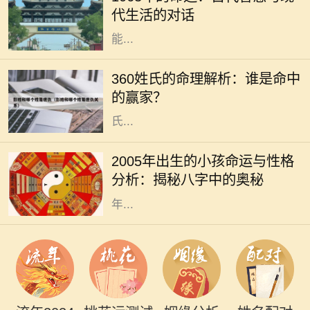
个充满神秘和启示的年份。对于现代
代生活的对话
人来说，解读这一年所蕴含的智慧，
能...
在浩瀚的中华文化中，姓氏不仅仅是
一个符号，更承载着一家人的历史与
360姓氏的命理解析：谁是命中
文化。360个姓氏各有其独特的命理
的赢家？
特征，今天我们就来探讨一下这些姓
氏...
2005年，戊戌年，是中国农历中的一
个特殊年份。这一年出生的小孩子，
2005年出生的小孩命运与性格
将在未来的生活中展现出独特的个性
分析：揭秘八字中的奥秘
和命运。从命理学的角度来看，2005
年...