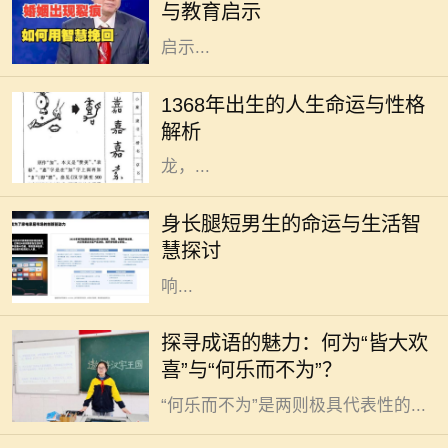
与教育启示
析，无疑为广大家长们提供了深刻的
启示...
每个年份都有它独特的命理特征，而
1368年正好是中国历史上一个重要的
1368年出生的人生命运与性格
年份。根据中国传统的命理学说，
解析
1368年属于戊辰年，戊土为阳，辰为
龙，...
在这个充满竞争与压力的时代，身长
腿短的男生往往会被贴上标签，似乎
身长腿短男生的命运与生活智
他们的身材决定了他们的命运。但事
慧探讨
实真的如此吗？身高和腿长固然会影
响...
成语是汉语言文化的瑰宝，它们以简
探寻成语的魅力：何为“皆大欢
练的语言浓缩了深刻的哲理和丰富的
喜”与“何乐而不为”？
情感。在这些成语中，“皆大欢喜”与
“何乐而不为”是两则极具代表性的...
在佛教和命理学中，桃花一词常常与
浪漫、爱情和人际关系有关。对于女