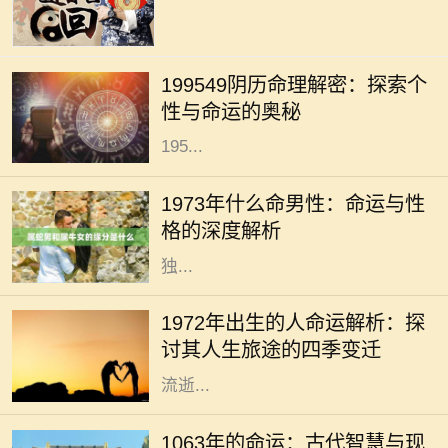
在中华文化中，命理学是研究个人运
势与性格的重要工具，尤其是通过阴
199549阴历命理解密：探索个
历来分析一个人的命运。今天，我们
性与命运的奥秘
将深入探讨19549年阴历（即公历的
195...
1973年，是一个在中国农历中被称为
“水牛年”的年份。根据命理学说，
1973年什么命男性：命运与性
1973年出生的男性被认为是“水命”。
格的深度解析
水命的男性在性格和命运上展现出
独...
每一个年份都是命运的一个分点，
1972年的出生者更是承载着特定时代
1972年出生的人命运解析：探
的印记。在这一年的春天，空气中充
讨其人生旅途的四季变迁
满着希望与新生，然而，随着时间的
流逝...
在历史长河中，每一个年份都承载着
独特的文化和命运，而1063年则是一
1063年的命运：古代智慧与现