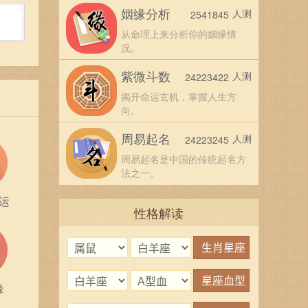
姻缘分析
人测
2541845
从命理上来分析你的姻缘情
况。
紫微斗数
人测
24223422
揭开命运玄机，掌握人生方
向。
周易起名
人测
24223245
周易起名是中国的传统起名方
法之一。
双方
运
性格解读
程中学
彼此
缘