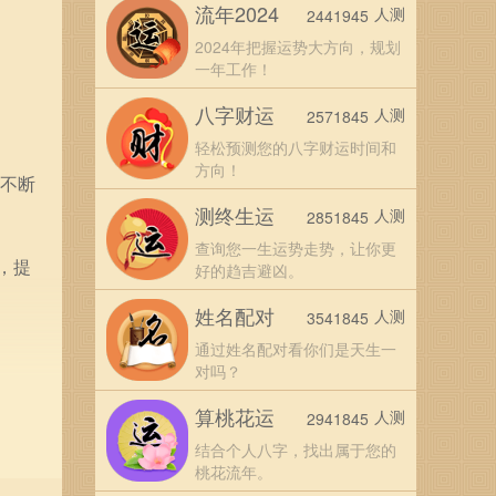
流年2024
人测
2441945
2024年把握运势大方向，规划
一年工作！
八字财运
人测
2571845
轻松预测您的八字财运时间和
方向！
，不断
测终生运
人测
2851845
查询您一生运势走势，让你更
，提
好的趋吉避凶。
姓名配对
人测
3541845
通过姓名配对看你们是天生一
对吗？
算桃花运
人测
2941845
结合个人八字，找出属于您的
桃花流年。