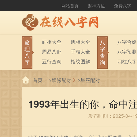
网站首页
财神方位
免费八字
命
八
面相大全
痣相大全
八字合婚
理
字
周易八卦
手相大全
八字预测
八
查
五行查询
指纹图解
四柱八字
字
询
生男生女
称骨算命
六十甲子
首页
>
姻缘配对
>
星座配对
前世今生
塔罗占卜
八字财运
紫微斗数
梅花易数
1993年出生的你，命
发布时间：2025-04-1