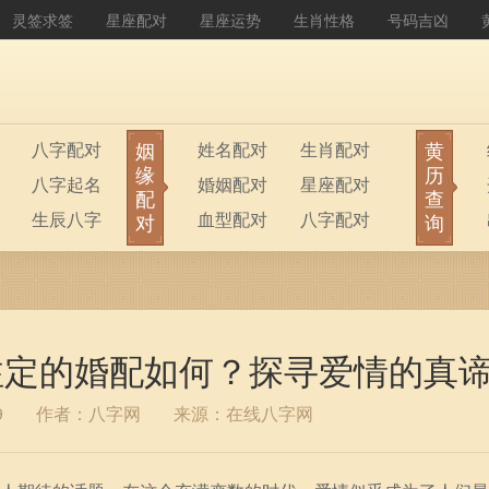
灵签求签
星座配对
星座运势
生肖性格
号码吉凶
姻
黄
八字配对
姓名配对
生肖配对
缘
历
八字起名
婚姻配对
星座配对
配
查
生辰八字
血型配对
八字配对
对
询
八字排盘
公司起名
中注定的婚配如何？探寻爱情的真
9
作者：八字网
来源：在线八字网