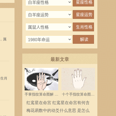
“命
。
，属
最新文章
，生肖
手掌指纹算命图解 三
十个手指纹算命图解
个斗多为中层领导
分析指纹算命是什么
红鸾星在命宫 红鸾星在命宫有何含
义
梅花易数中的动爻什么意思 是怎么