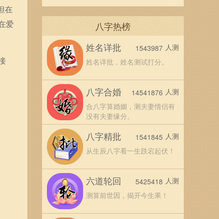
但在
在爱
八字热榜
姓名详批
人测
1543987
接
姓名详批，姓名测试打分。
八字合婚
人测
14541876
合八字算婚姻，测夫妻情侣有
没有夫妻缘分。
八字精批
人测
1541845
从生辰八字看一生跌宕起伏！
六道轮回
人测
5425418
测算前世因，揭开今生果！