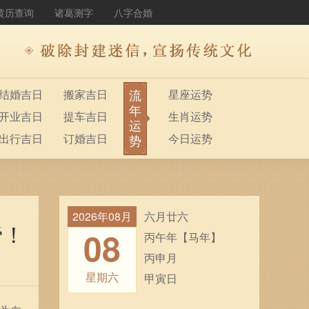
黄历查询
诸葛测字
八字合婚
流
结婚吉日
搬家吉日
星座运势
年
开业吉日
提车吉日
生肖运势
运
出行吉日
订婚吉日
今日运势
势
2026年08月
六月廿六
谛！
08
丙午年【马年】
丙申月
星期六
甲寅日