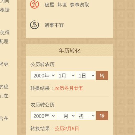
最为向
破屋
坏垣
馀事勿取
，根据
诸事不宜
点使得
配理
年历转化
求更
公历转农历
转
的稳
转换结果：
农历冬月廿五
们在
农历转公历
转
合在
转换结果：
公历2月5日