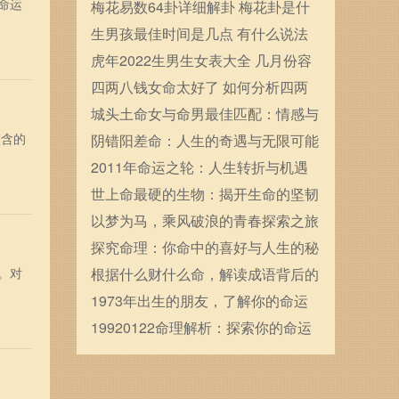
命运
确定的
梅花易数64卦详细解卦 梅花卦是什
么
生男孩最佳时间是几点 有什么说法
虎年2022生男生女表大全 几月份容
易生男宝宝
四两八钱女命太好了 如何分析四两
八钱女命
城头土命女与命男最佳匹配：情感与
蕴含的
命理的完美交融
阴错阳差命：人生的奇遇与无限可能
性
2011年命运之轮：人生转折与机遇
的奇妙交织
世上命最硬的生物：揭开生命的坚韧
与奇迹
以梦为马，乘风破浪的青春探索之旅
探究命理：你命中的喜好与人生的秘
。对
密关系
根据什么财什么命，解读成语背后的
智慧与哲理
1973年出生的朋友，了解你的命运
和个性特征！
19920122命理解析：探索你的命运
与人生之路