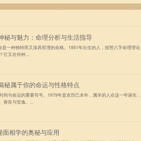
年出生的你，未来的另一半正在美好而精彩的爱情故事中等着你。
出的见证。愿每个寻找爱的心灵，都能最终找到属于自己的幸福
的神秘与魅力：命理分析与生活指导
命是一种独特而又深具哲理的命格。1951年出生的人，按照八字命理理论
它又在何种...
：揭秘属于你的命运与性格特点
时间与命运的重要符号。1979年是农历己未年，属羊的人在这一年诞生
善良与安逸。...
秘面相学的奥秘与应用