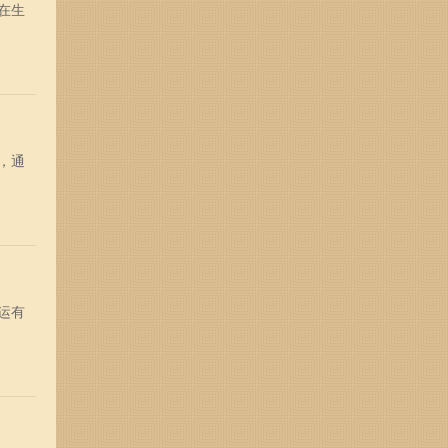
在生
，通
运有