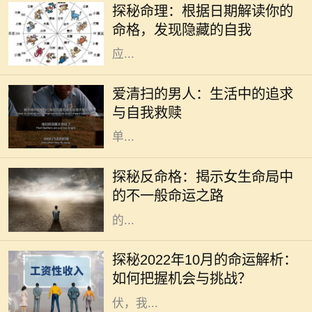
探秘命理：根据日期解读你的
人的生辰八字、出生日期，都会对其
命格，发现隐藏的自我
命格产生显著的影响。不同的日期对
应...
在现代社会中，越来越多的人开始关
注生活质量和内心的宁静。其中，有
爱清扫的男人：生活中的追求
一种特别的现象引起了我们的注意：
与自我救赎
那些热爱清扫的男人。他们并不是简
单...
在命理学中，命格通常是指一个人根
据其出生时间、地点所形成的命局。
探秘反命格：揭示女生命局中
然而，什么是反命格呢？简单来说，
的不一般命运之路
反命格是指与传统命局形成鲜明对照
的...
在瞬息万变的时代，掌握运势的变迁
对我们的生活、工作和人际关系都有
探秘2022年10月的命运解析：
着不可忽视的影响。2022年10月，
如何把握机会与挑战？
正值秋季的深处，各种能量此起彼
伏，我...
在我们的人生旅途中，命格的好坏常