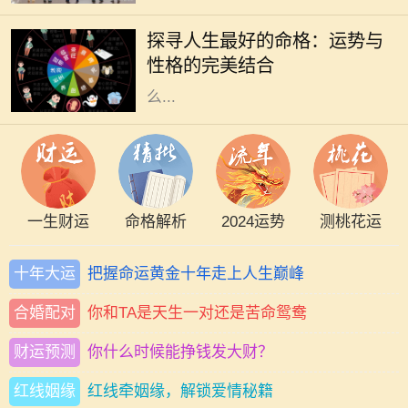
常被视为命运的关键。一个良好的命
探寻人生最好的命格：运势与
格能够为我们带来顺遂的机遇、丰盈
性格的完美结合
的财运和良好的社会关系，但究竟什
么...
一生财运
命格解析
2024运势
测桃花运
十年大运
把握命运黄金十年走上人生巅峰
合婚配对
你和TA是天生一对还是苦命鸳鸯
财运预测
你什么时候能挣钱发大财？
红线姻缘
红线牵姻缘，解锁爱情秘籍