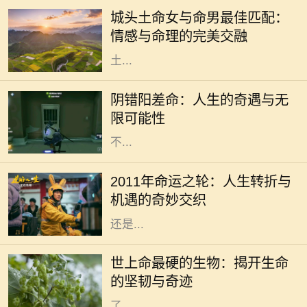
生的一种重要工具，尤其是在选择伴
城头土命女与命男最佳匹配：
侣时。城头土命的女性因其沉稳、温
情感与命理的完美交融
和而受到许多人的喜爱。那么，城头
土...
在人生的旅途中，我们或多或少都会
经历一些看似偶然，却又出人意料的
阴错阳差命：人生的奇遇与无
经历。阴错阳差命，这一概念源于生
限可能性
活中那些出乎意料的巧合和误解，它
不...
2011年是一个充满变数和机遇的年
份。在这一年，许多人都经历了巨大
2011年命运之轮：人生转折与
的变化，生活的轨迹可能因此而完全
机遇的奇妙交织
不同。这一年，无论是从事业的发展
还是...
在这个广袤无垠的地球上，生命的形
态千差万别，有些生物如繁星般绚丽
世上命最硬的生物：揭开生命
多彩，而有些则隐藏在隐秘的角落，
的坚韧与奇迹
展现出惊人的生存能力。科学家们为
了...