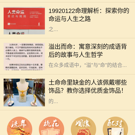
八字都藏着独特的秘密。对于出生于
19920122命理解析：探索你的
1992年1月22日的人来说，他们的命
命运与人生之路
理特征和人生道路又有什么样的特别
之...
在中华文化的浩瀚长河中，成语作为
溢出而命：寓意深刻的成语背
语言的一部分，不仅丰富了我们的表
后的故事与人生哲学
达方式，也蕴藏着深厚的文化底蕴。
在众多成语中，“溢”与“命”的结合...
在中国传统文化中，五行之说深深扎
根于人们的生活与信仰之中。五行分
土命命里缺金的人该佩戴哪些
别是金、木、水、火、土，每一个人
饰品？教你选择优质金饰品！
的命理中都有其主导的元素。有些人
的...