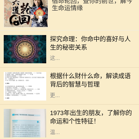
宿命轮回，查你的前世，解今
生命运情缘
在传统的中华文化中，命理学一直是
人们关注的一个重要领域。通过生辰
探究命理：你命中的喜好与人
八字，许多人尝试了解自己的命运，
生的秘密关系
探索人生的喜好和方向。我们常听到
这...
在中华文化的浩瀚海洋中，成语作为
语言的瑰宝，蕴含着深刻的道理和智
根据什么财什么命，解读成语
慧。“根据什么财什么命”这一说法，
背后的智慧与哲理
启示我们通过对成语的解读，能够
更...
你是否曾经好奇过，1973年出生的人
究竟有着怎样的命运与个性？在中国
1973年出生的朋友，了解你的
传统命理学中，1973年属于水兔年。
命运和个性特征！
水兔既象征着灵动与智慧，又代表着
温...
人生如梦，命运似水，每个人的生辰