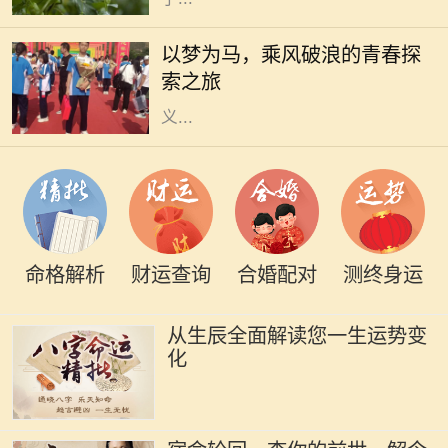
生活是一场漫长的旅程，每个人都在
自己的旅途中追寻着梦想。无论是平
以梦为马，乘风破浪的青春探
凡的日常，还是波澜壮阔的冒险，我
索之旅
们都在用自己的方式诠释着梦想的意
义...
命格解析
财运查询
合婚配对
测终身运
从生辰全面解读您一生运势变
化