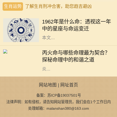
生肖运势
了解生肖刑冲合害，助您趋吉避凶
1962年，对于许多人而言，是一个精
彩纷呈的年份。年头的寒风乍起，带
1962年是什么命：透视这一年
来了新的希望和挑战。在这个年份
中的星座与命运变迁
中，许多星座将迎来命运的转折点。
本文...
在中国的命理学中，五行相生相克的
理论是理解人与人之间关系的重要基
丙火命与哪些命理最为契合？
础。其中，丙火命的人，因其性格热
探秘命理中的和谐之道
情、光明积极而备受瞩目。他们如同
炎...
网站地图
|
网址首页
备案：苏ICP备19037501号
法律声明：如有侵权，请告知网站管理员，我们会在1个工作日内
处理邮箱：malanshan380@163.com