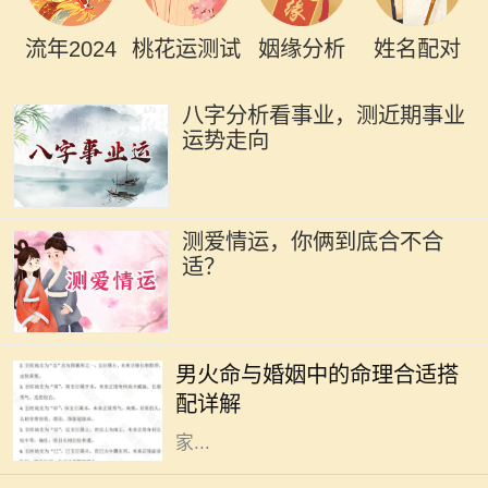
流年2024
桃花运测试
姻缘分析
姓名配对
八字分析看事业，测近期事业
运势走向
测爱情运，你俩到底合不合
适？
命理学在中国传统文化中占据着重要
的地位，尤其是在婚姻选择上。对于
男火命与婚姻中的命理合适搭
男火命来说，选择合适的命理搭配非
配详解
常关键，这可以影响到感情的和谐与
家...
在中国传统文化中，命理学作为一门
古老的学问，深受人们的关注。每个