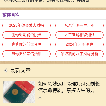
探寻人生最好的命格：运势与性格的完美结合
猜你喜欢
2023年你会发大财吗
从八字测一生运势
测你近期能否脱单
人工智能相貌测试
算算你的前世今生
2024年运势测算
帮你调和恋情婚姻
领取我的八字姻缘分析
最新文章
在中国传统命理学中，长流水命是一
种非常特殊的命格。它象征着无尽的
如何巧妙运用命理知识克制长
流动与变化，给人带来灵活多变的特
流水命特质，掌控人生的方向
质。然而，长期处于这种命格之中，
与命运
个...
在中华文化中，命理学被视为理解人