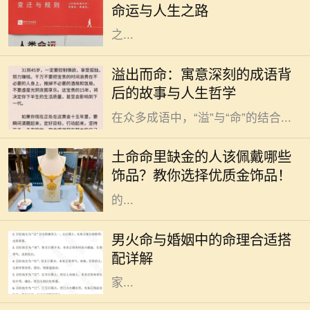
命运与人生之路
理特征和人生道路又有什么样的特别
之...
在中华文化的浩瀚长河中，成语作为
溢出而命：寓意深刻的成语背
语言的一部分，不仅丰富了我们的表
后的故事与人生哲学
达方式，也蕴藏着深厚的文化底蕴。
在众多成语中，“溢”与“命”的结合...
在中国传统文化中，五行之说深深扎
根于人们的生活与信仰之中。五行分
土命命里缺金的人该佩戴哪些
别是金、木、水、火、土，每一个人
饰品？教你选择优质金饰品！
的命理中都有其主导的元素。有些人
的...
命理学在中国传统文化中占据着重要
的地位，尤其是在婚姻选择上。对于
男火命与婚姻中的命理合适搭
男火命来说，选择合适的命理搭配非
配详解
常关键，这可以影响到感情的和谐与
家...