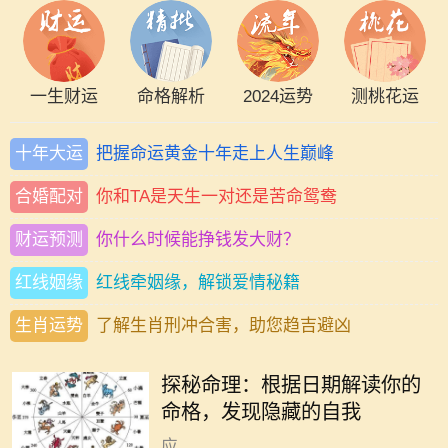
一生财运
命格解析
2024运势
测桃花运
十年大运
把握命运黄金十年走上人生巅峰
合婚配对
你和TA是天生一对还是苦命鸳鸯
财运预测
你什么时候能挣钱发大财？
红线姻缘
红线牵姻缘，解锁爱情秘籍
生肖运势
了解生肖刑冲合害，助您趋吉避凶
在中国传统文化中，命理学作为一门
古老的学问，深受人们的关注。每个
探秘命理：根据日期解读你的
人的生辰八字、出生日期，都会对其
命格，发现隐藏的自我
命格产生显著的影响。不同的日期对
应...