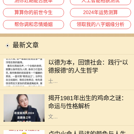
测你近期能否脱单
人工智能相貌测试
算算你的前世今生
2024年运势测算
帮你调和恋情婚姻
领取我的八字姻缘分析
最新文章
在现代社会，人与人之间的关系愈发
复杂，个体在追求物质利益的同时，
以德为本，回馈社会：践行“以
常常忽略了德行的重要性。然而，回
德报德”的人生哲学
望历史，我们不难发现，许多成功人
士...
每个生肖都有其独特的命运和性格特
征，而1981年恰逢辛酉年，属鸡的人
揭开1981年出生的鸡命之谜：
在这一年出生，他们的命运与性格究
命运与性格解析
竟如何呢？作为一种象征，鸡在中国
文...
在中华传统命理中，每个人的命理特
征都与五行、颜色等有着密切的关
卢中火命人忌讳的颜色与人生