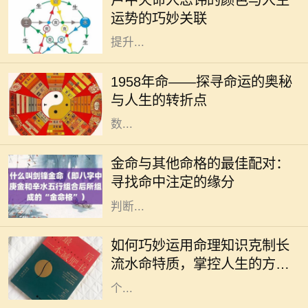
系。对于卢中火命的人而言，了解与
运势的巧妙关联
自己命理相关的颜色忌讳，可以帮助
提升...
1958年，对于很多人来说，也许只是
一年，但对于一些特别的个体来说，
1958年命——探寻命运的奥秘
这一年却是命运的转折点。在这一年
与人生的转折点
中，许多事件交织在一起，造就了无
数...
在中国传统命理学中，五行理论将人
的命运与自然的元素紧密相连。金
金命与其他命格的最佳配对：
命，作为五行之一，象征着坚硬、刚
寻找命中注定的缘分
毅与财富。金命的人通常具有出众的
判断...
在中国传统命理学中，长流水命是一
种非常特殊的命格。它象征着无尽的
如何巧妙运用命理知识克制长
流动与变化，给人带来灵活多变的特
流水命特质，掌控人生的方向
质。然而，长期处于这种命格之中，
与命运
个...