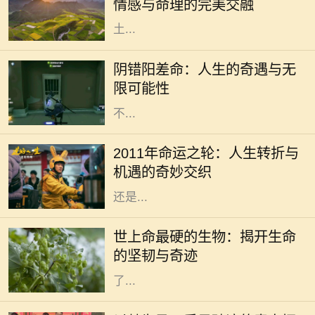
情感与命理的完美交融
和而受到许多人的喜爱。那么，城头
土...
在人生的旅途中，我们或多或少都会
经历一些看似偶然，却又出人意料的
阴错阳差命：人生的奇遇与无
经历。阴错阳差命，这一概念源于生
限可能性
活中那些出乎意料的巧合和误解，它
不...
2011年是一个充满变数和机遇的年
份。在这一年，许多人都经历了巨大
2011年命运之轮：人生转折与
的变化，生活的轨迹可能因此而完全
机遇的奇妙交织
不同。这一年，无论是从事业的发展
还是...
在这个广袤无垠的地球上，生命的形
态千差万别，有些生物如繁星般绚丽
世上命最硬的生物：揭开生命
多彩，而有些则隐藏在隐秘的角落，
的坚韧与奇迹
展现出惊人的生存能力。科学家们为
了...
生活是一场漫长的旅程，每个人都在
自己的旅途中追寻着梦想。无论是平