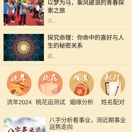
以梦为马，乘风破浪的青春探
凡的日常，还是波澜壮阔的冒险，我
索之旅
们都在用自己的方式诠释着梦想的意
义...
在传统的中华文化中，命理学一直是
人们关注的一个重要领域。通过生辰
探究命理：你命中的喜好与人
八字，许多人尝试了解自己的命运，
生的秘密关系
探索人生的喜好和方向。我们常听到
这...
流年2024
桃花运测试
姻缘分析
姓名配对
八字分析看事业，测近期事业
运势走向