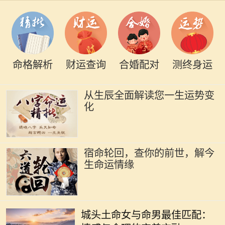
命格解析
财运查询
合婚配对
测终身运
从生辰全面解读您一生运势变
化
宿命轮回，查你的前世，解今
生命运情缘
在中华文化中，命理学被视为理解人
生的一种重要工具，尤其是在选择伴
城头土命女与命男最佳匹配：
侣时。城头土命的女性因其沉稳、温