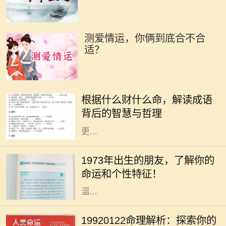
测爱情运，你俩到底合不合
适？
在中华文化的浩瀚海洋中，成语作为
语言的瑰宝，蕴含着深刻的道理和智
根据什么财什么命，解读成语
慧。“根据什么财什么命”这一说法，
背后的智慧与哲理
启示我们通过对成语的解读，能够
更...
你是否曾经好奇过，1973年出生的人
究竟有着怎样的命运与个性？在中国
1973年出生的朋友，了解你的
传统命理学中，1973年属于水兔年。
命运和个性特征！
水兔既象征着灵动与智慧，又代表着
温...
人生如梦，命运似水，每个人的生辰
八字都藏着独特的秘密。对于出生于
19920122命理解析：探索你的
1992年1月22日的人来说，他们的命