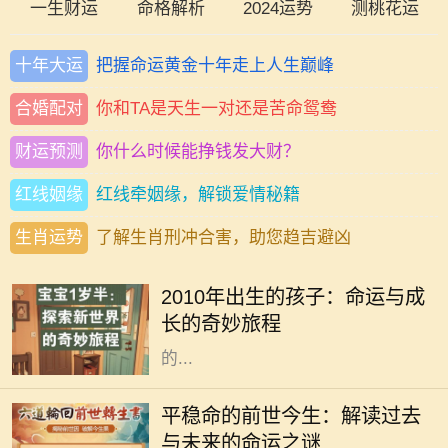
一生财运
命格解析
2024运势
测桃花运
十年大运
把握命运黄金十年走上人生巅峰
合婚配对
你和TA是天生一对还是苦命鸳鸯
财运预测
你什么时候能挣钱发大财？
红线姻缘
红线牵姻缘，解锁爱情秘籍
生肖运势
了解生肖刑冲合害，助您趋吉避凶
2010年，对于许多家庭而言，是一个
充满希望与期待的年份。这一年出生
2010年出生的孩子：命运与成
的孩子，恰如其分地承载了新时代的
长的奇妙旅程
特质。今天，我们不仅探讨这些孩子
的...
每个人都想知道自己的命运如何，尤
其是那些平稳命的人。他们往往生活
平稳命的前世今生：解读过去
安稳，事业顺利，不会遇到太多的波
与未来的命运之谜