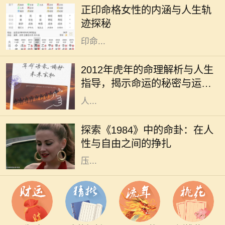
正印命格女性的内涵与人生轨
言，具有独特的象征意义。正印通常
迹探秘
代表着母亲、智慧与情感，对处于正
印命...
在中国传统文化中，生肖文化有着深
厚的根基，特别是对于每一年出生的
2012年虎年的命理解析与人生
孩子，大家都十分关注他们的命理与
指导，揭示命运的秘密与运势
性格特征。2012年是壬辰年，属虎的
的变化
人...
《1984》是乔治·奥威尔所著的一部
经典反乌托邦小说，故事设定在一个
探索《1984》中的命卦：在人
极权主义高度控制的社会中。在这个
性与自由之间的挣扎
社会中，个人的自由被巨大的监控和
压...