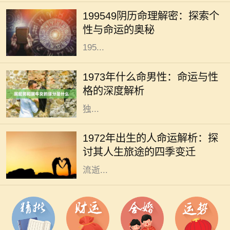
势与性格的重要工具，尤其是通过阴
199549阴历命理解密：探索个
历来分析一个人的命运。今天，我们
性与命运的奥秘
将深入探讨19549年阴历（即公历的
195...
1973年，是一个在中国农历中被称为
“水牛年”的年份。根据命理学说，
1973年什么命男性：命运与性
1973年出生的男性被认为是“水命”。
格的深度解析
水命的男性在性格和命运上展现出
独...
每一个年份都是命运的一个分点，
1972年的出生者更是承载着特定时代
1972年出生的人命运解析：探
的印记。在这一年的春天，空气中充
讨其人生旅途的四季变迁
满着希望与新生，然而，随着时间的
流逝...