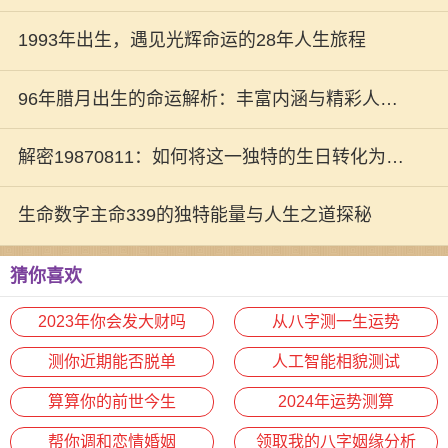
1993年出生，遇见光辉命运的28年人生旅程
96年腊月出生的命运解析：丰富内涵与精彩人生
的旅程
解密19870811：如何将这一独特的生日转化为人
生的契机
生命数字主命339的独特能量与人生之道探秘
猜你喜欢
2023年你会发大财吗
从八字测一生运势
测你近期能否脱单
人工智能相貌测试
算算你的前世今生
2024年运势测算
帮你调和恋情婚姻
领取我的八字姻缘分析