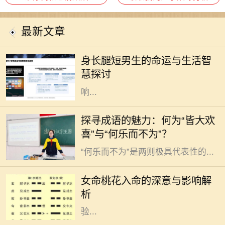
最新文章
在这个充满竞争与压力的时代，身长
腿短的男生往往会被贴上标签，似乎
身长腿短男生的命运与生活智
他们的身材决定了他们的命运。但事
慧探讨
实真的如此吗？身高和腿长固然会影
响...
成语是汉语言文化的瑰宝，它们以简
探寻成语的魅力：何为“皆大欢
练的语言浓缩了深刻的哲理和丰富的
喜”与“何乐而不为”？
情感。在这些成语中，“皆大欢喜”与
“何乐而不为”是两则极具代表性的...
在佛教和命理学中，桃花一词常常与
浪漫、爱情和人际关系有关。对于女
女命桃花入命的深意与影响解
性命主来说，桃花入命是一个吉祥的
析
象征，暗示着人生有着丰富的情感体
验...
在中华文化中，命理学是研究个人运