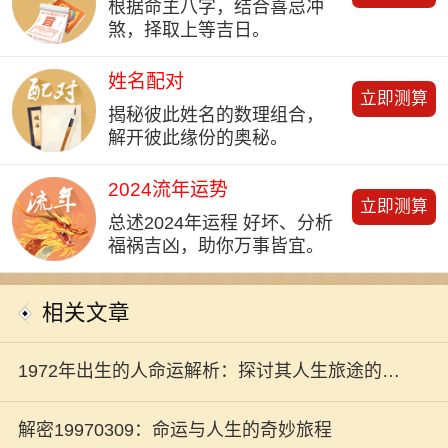
根据命主八字，结合喜忌冲
煞，择取上等吉日。
姓名配对
立即测算
揭秘彼此姓名的数理组合，
解开彼此缘份的奥秘。
2024流年运势
立即测算
总述2024年运程 好坏、分析
福祸吉凶，助你万事皆宜。
相关文章
1972年出生的人命运解析：探讨其人生旅途的四
季变迁
解密19970309：命运与人生的奇妙旅程