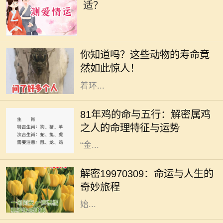
适？
在自然界中，各种动物以不同的方式
生存着，而其中一些小生命却拥有令
你知道吗？这些动物的寿命竟
人惊叹的长寿。在地球的丰富生态
然如此惊人！
中，每一种动物都以自己的方式适应
着环...
在中国传统文化中，生肖和五行的组
合常常被用来解读一个人的命运与性
81年鸡的命与五行：解密属鸡
格特征。1981年出生的人属鸡，根据
之人的命理特征与运势
五行的理论，出生于这一年的鸡是
“金...
在命理学的浩瀚海洋中，许多数字和
日期承载着独特的象征意义。1997年
解密19970309：命运与人生的
3月9日，这一天不仅仅是一个普普通
奇妙旅程
通的日子，更是象征着某种命运的开
始...
正印命格在八字命理中，是一种被视
为吉祥的命格类型，尤其对女性而