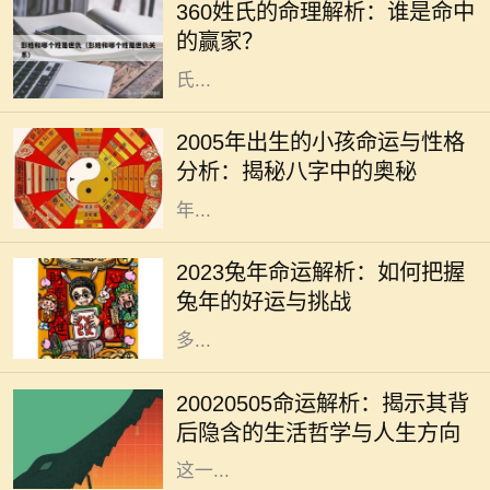
360姓氏的命理解析：谁是命中
文化。360个姓氏各有其独特的命理
的赢家？
特征，今天我们就来探讨一下这些姓
氏...
2005年，戊戌年，是中国农历中的一
个特殊年份。这一年出生的小孩子，
2005年出生的小孩命运与性格
将在未来的生活中展现出独特的个性
分析：揭秘八字中的奥秘
和命运。从命理学的角度来看，2005
年...
2023年是兔年，兔年象征着温和、机
智与灵巧。在中国传统文化中，兔子
2023兔年命运解析：如何把握
被视为吉祥的动物，预示着繁荣和好
兔年的好运与挑战
运。因此，在兔年，我们可以期待许
多...
每一个出生日期都蕴藏着独特的命运
密码，2002年5月5日也是如此。这
20020505命运解析：揭示其背
一天的组合，不仅仅是数字的叠加，
后隐含的生活哲学与人生方向
更是宇宙中某种能量的交汇。通过对
这一...
在中国传统文化中，数字与命运之间