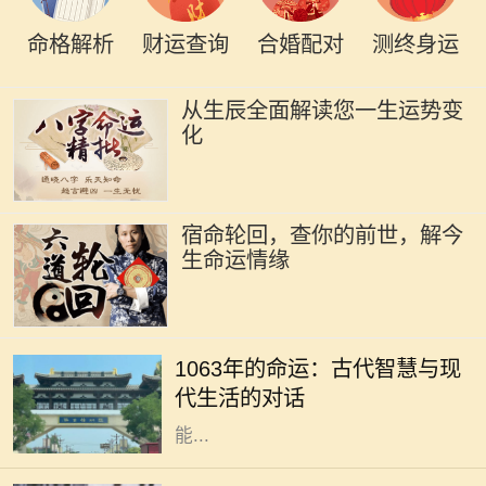
命格解析
财运查询
合婚配对
测终身运
从生辰全面解读您一生运势变
化
宿命轮回，查你的前世，解今
生命运情缘
在历史长河中，每一个年份都承载着
独特的文化和命运，而1063年则是一
1063年的命运：古代智慧与现
个充满神秘和启示的年份。对于现代
代生活的对话
人来说，解读这一年所蕴含的智慧，
能...
在浩瀚的中华文化中，姓氏不仅仅是
一个符号，更承载着一家人的历史与