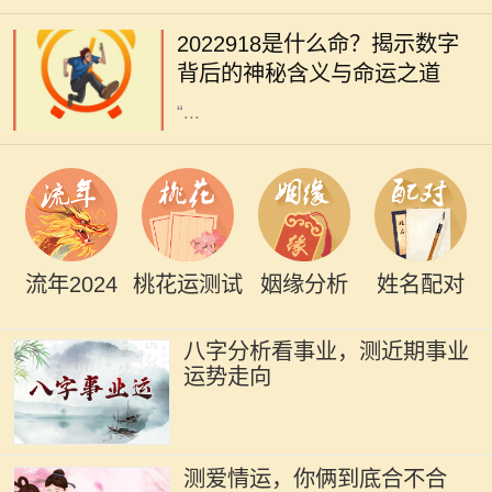
有着千丝万缕的联系。尤其是某些特
2022918是什么命？揭示数字
定的数字，常常被赋予特殊的意义和
背后的神秘含义与命运之道
象征。今天，我们就来深入探讨一下
“...
流年2024
桃花运测试
姻缘分析
姓名配对
八字分析看事业，测近期事业
运势走向
测爱情运，你俩到底合不合