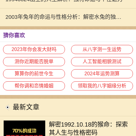
2003年兔年的命运与性格分析：解密水兔的独特
魅力
猜你喜欢
2023年你会发大财吗
从八字测一生运势
测你近期能否脱单
人工智能相貌测试
算算你的前世今生
2024年运势测算
帮你调和恋情婚姻
领取我的八字姻缘分析
最新文章
在中华文化中，十二生肖不仅仅是一
种标志，更蕴含着丰富的哲学和人生
解密1992.10.18的猴命：探索
智慧。我们今天要探讨的是1992年
其人生与性格密码
10月18日出生的猴命人的性格与命