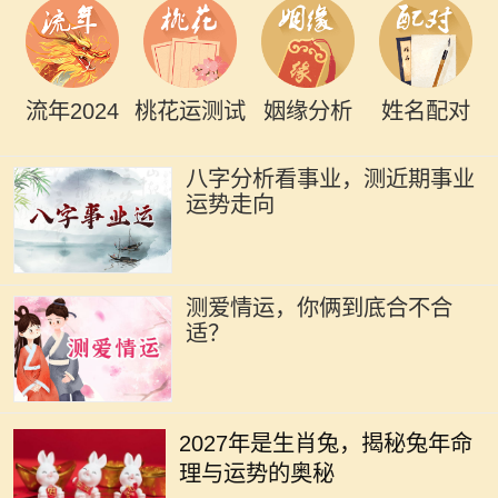
流年2024
桃花运测试
姻缘分析
姓名配对
八字分析看事业，测近期事业
运势走向
测爱情运，你俩到底合不合
适？
2027年即将到来，而在这一年里，生
肖兔将再次成为人们关注的焦点。兔
2027年是生肖兔，揭秘兔年命
年象征着温和、机灵、祥和的特质，
理与运势的奥秘
许多人都希望能够在兔年中收获好