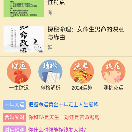
性特点
比，火羊年的人在性格与命运上都
有...
在中国传统命理学中，命理是研究一
个人命运的学问，其中包含了阴阳五
探秘命理：女命生男命的深意
行、生辰八字等深奥的理论。而“女
与缘由
命生男命”这一说法，深入人心，却
鲜...
一生财运
命格解析
2024运势
测桃花运
十年大运
把握命运黄金十年走上人生巅峰
合婚配对
你和TA是天生一对还是苦命鸳鸯
财运预测
你什么时候能挣钱发大财？