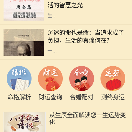
活的智慧之光
征，往往吸引着众多人的关注。根据
生...
在这个快速发展的社会中，许多人为
了追求自己的兴趣与爱好，甚至是事
沉迷的命也是命：当追求成了
业，不惜陷入沉迷的状态。沉迷看似
负担，生活的真谛何在？
是对某件事的热爱，但当热爱演变为
一...
命格解析
财运查询
合婚配对
测终身运
从生辰全面解读您一生运势变
化