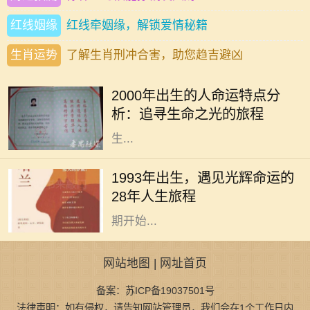
红线姻缘
红线牵姻缘，解锁爱情秘籍
生肖运势
了解生肖刑冲合害，助您趋吉避凶
2000年是一个特别的年份，这一年出
生的人被称为“千禧一代”，他们具有
2000年出生的人命运特点分
独特的命运特征和生活经历。在此篇
析：追寻生命之光的旅程
文章中，我们将深入探讨2000年出
生...
每个人的出生日期都有其独特的命
运，而19770108这个日期不仅仅是
1993年出生，遇见光辉命运的
一个简单的数字，它承载着一个独特
28年人生旅程
灵魂的故事与经历。从这个特定的日
期开始...
网站地图
|
网址首页
备案：苏ICP备19037501号
法律声明：如有侵权，请告知网站管理员，我们会在1个工作日内