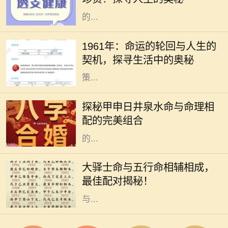
条命”是一个富有哲理性的概念，指
的...
1961年，这是一个在历史长河中略显
平淡却又值得我们深思的年份。在这
1961年：命运的轮回与人生的
一年，许多人经历了生命中的重大转
契机，探寻生活中的奥秘
折，也采取了改变人生方向的重要决
策...
在庞大的命理学世界中，甲申日井泉
水命是其中的一颗璀璨明珠。它所象
探秘甲申日井泉水命与命理相
征的内涵和特质，使得它在众多命格
配的完美组合
中拥有独特的魅力和影响力。命理学
的...
在命理学中，不同命格之间的相互关
系和配合极为重要。大驿士命是一种
大驿士命与五行命相辅相成，
独特的命格，它以其强烈的适应能力
最佳配对揭秘！
和创新精神而著称。然而，只有当它
与...