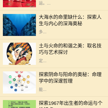
运。...
大海是浩瀚而深邃的象征，它既神秘
又富有吸引力，充满了无限的可能与
大海水的命里缺什么：探索人
冒险。然而，正如海水在我们生活中
生与内心的深海奥秘
的重要性一样，它的深处也隐藏着许
多...
在中国传统命理学中，五行理论被广
泛应用，土和火作为其中两种重要元
土与火命的和谐之美：取名技
素，各自富有独特的特征与寓意。土
巧与艺术探讨
蕴含着稳重、包容和滋养，象征着安
定...
在中华传统文化中，命理学拥有悠久
的历史，而其中的阴命和阳命是两个
探索阴命与阳命的奥秘：命理
重要的概念。了解它们的区别不仅可
学中的深邃哲理
以帮助我们更好地认识自身命运，还
能...
1967年，正值中国文化大革命的风起
云涌之际，这一年的出生者常被称为
探索1967年出生者的命运与个
“火羊”。与其他年份的命理学特点相