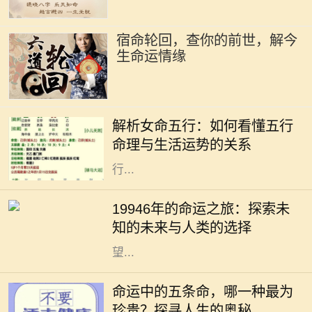
宿命轮回，查你的前世，解今
生命运情缘
在中国传统命理学中，五行是理解命
运的重要工具。五行分别为金、木、
解析女命五行：如何看懂五行
水、火、土，它们相互生克，影响着
命理与生活运势的关系
每个人的命运。特别是女性命理，五
行...
19946年的命运之旅：探索未知的未
来与人类的选择 19946年，这一年在
19946年的命运之旅：探索未
人类历史的长河中似乎显得异常遥
知的未来与人类的选择
远。若我们从今日的视角向未来展
望...
在人生的旅途中，我们每个人都在不
断探索自身的命运，而命运通常被视
命运中的五条命，哪一种最为
为未知而神秘。在中国文化中，“五
珍贵？探寻人生的奥秘