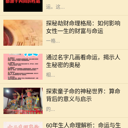
运。这...
在命理学中，劫财格局常常被视为一
种特殊的命理趋势，尤其对女性而
探秘劫财命理格局：如何影响
言，它不仅影响着她的财富，还深刻
女性一生的财富与命运
影响着她的生活与人际关系。了解这
一格...
在中华文化中，名字不仅承载了父母
的期望和美好寓意，更在某种程度上
通过名字几画看命运，揭示人
与一个人的命运息息相关。特别是名
生秘密的奥秘
字的笔画数，常被认为与其五行属性
相...
在中国传统文化中，算命是一门古老
而神秘的艺术，涉及到命理、五行、
探索童子命的神秘世界：算命
阴阳等多种哲学原理。童子命，作为
背后的意义与启示
其中的一个重要概念，常常引发人们
的...
在中国传统文化中，命理学是一门博
大精深的学问。对于1960年出生的
60年生人命理解析：命运与生
人，俗称“60年生人”，他们的命理特