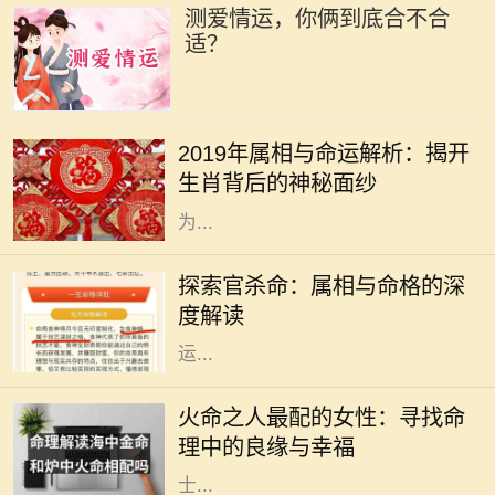
测爱情运，你俩到底合不合
适？
2019年是中国农历的己亥年，亥年对
应的属相是猪。猪在中华文化中象征
2019年属相与命运解析：揭开
着财富与好运，常常被认为是富裕与
生肖背后的神秘面纱
幸福的象征。猪年出生的人通常被视
为...
在中国传统文化中，命理学是一门博
大精深的学问，其中属相与命格的关
探索官杀命：属相与命格的深
系尤为引人注目。官杀命，作为一种
度解读
特定的命格，常常和成功、权威、财
运...
在中国的传统命理学中，火命代表着
热情、活力与激情。火命之人，通常
火命之人最配的女性：寻找命
生性乐观，充满创造力和积极向上的
理中的良缘与幸福
力量。然而，合适的伴侣对于火命人
士...
在中国传统命理学中，八字命理被广