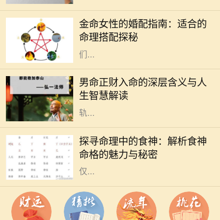
泛用于分析一个人的命运。在这些命
金命女性的婚配指南：适合的
理中，五行是极其重要的概念。金命
命理搭配探秘
女性，象征着坚韧、果敢与智慧，她
们...
在中国传统命理学中，命理的组合和
分析无不与八字密切相关。对于男命
男命正财入命的深层含义与人
而言，正财的入命，不仅是财富的象
生智慧解读
征，更深层次上反映了一个人的人生
轨...
在中国传统命理学中，八字命格被认
为是了解一个人命运的绝佳工具。其
探寻命理中的食神：解析食神
中，"食神"作为十神之一，代表了个
命格的魅力与秘密
人的智慧、创意与生活享受。食神不
仅...