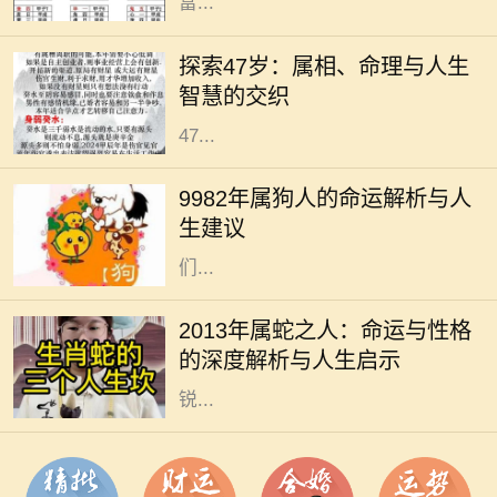
富...
在中国传统文化中，生肖和命理学是
深受人们关注的主题。它们不仅关系
探索47岁：属相、命理与人生
到个人的性格与命运，还与人生的走
智慧的交织
向息息相关。今天，我们将深入探讨
47...
在中国传统文化中，生肖被认为与个
人的命运有着密切的关系。1982年属
9982年属狗人的命运解析与人
狗的人，正如生肖所示，忠诚、聪慧
生建议
且责任心强。他们的性格特征使得他
们...
在中国传统文化中，生肖不仅仅是一
个出生年份的标识，更是与命运、性
2013年属蛇之人：命运与性格
格息息相关的一种符号。2013年是蛇
的深度解析与人生启示
年，属蛇的人往往被认为是智慧与敏
锐...