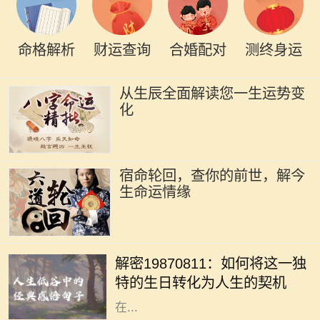
命格解析
财运查询
合婚配对
测终身运
从生辰全面解读您一生运势变
化
宿命轮回，查你的前世，解今
生命运情缘
在中国文化中，出生日期常常被用作
命理分析的重要依据。1987年8月11
解密19870811：如何将这一独
日出生的人士，有着独特的命格，这
特的生日转化为人生的契机
不仅影响着性格、人际关系，还有潜
在...
1750年是一个重要的历史节点，它标