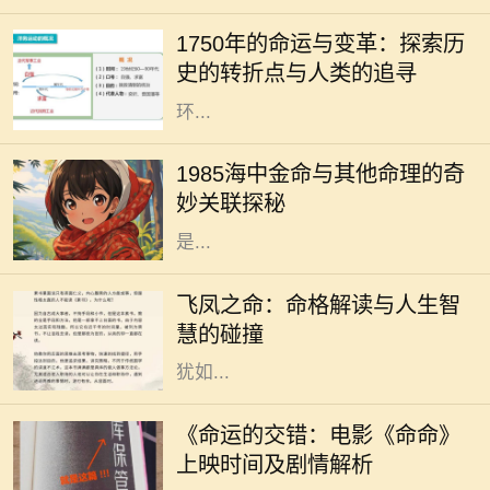
志着人类社会在工业化、科学和文化
1750年的命运与变革：探索历
等多个领域的变革。从农业社会向工
史的转折点与人类的追寻
业社会的转变，折射出人类对生活及
环...
在中国传统的命理学中，每个人的命
运都受到出生年份、月份、日子和时
1985海中金命与其他命理的奇
辰的影响。1985年出生的人，被称为
妙关联探秘
“海中金”。这一命理的特征，指的
是...
在中国传统命理学中，飞凤之命是一
种独特而珍贵的命格。它象征着高
飞凤之命：命格解读与人生智
贵、优雅与灵动，常被视为一种幸运
慧的碰撞
和祝福的象征。命格中蕴含的飞凤，
犹如...
随着电影市场的蓬勃发展，越来越多
的电影作品吸引了观众的目光。其
《命运的交错：电影《命命》
中，备受期待的《命命》即将于近日
上映时间及剧情解析
上映，这部充满悬念与情感的电影将