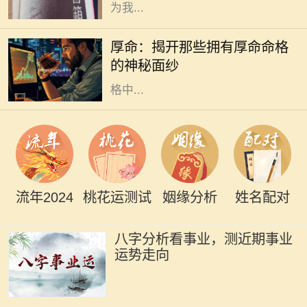
为我...
在中国传统文化中，命格一直是一个
令人着迷且神秘的话题。无论是算
厚命：揭开那些拥有厚命命格
命、风水，还是命理学，都是我们探
的神秘面纱
索未来和命运的工具。而在众多的命
格中...
流年2024
桃花运测试
姻缘分析
姓名配对
八字分析看事业，测近期事业
运势走向