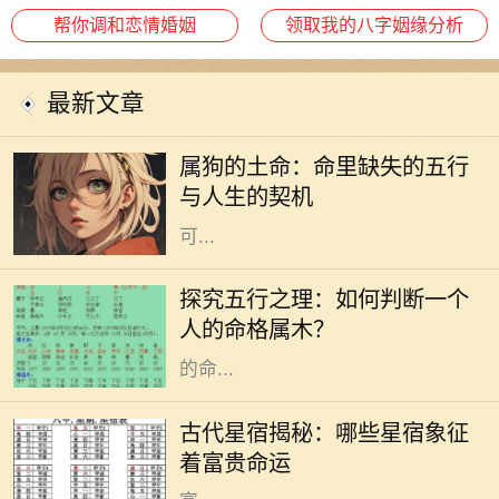
帮你调和恋情婚姻
领取我的八字姻缘分析
最新文章
每个人的命里都有独特的五行特征，
而属狗的土命则是一种富暖而稳重的
属狗的土命：命里缺失的五行
存在。属狗的人忠诚、守信，代表着
与人生的契机
信任与友善。然而，在命理中，土命
可...
在中国传统文化中，五行学说是一个
非常重要的哲学体系。五行分别是
探究五行之理：如何判断一个
金、木、水、火、土，每一种元素都
人的命格属木？
与自然界的现象紧密相连，影响着人
的命...
在古代的天文学中，星宿被视为影响
人命运的重要因素。星宿不仅仅是天
古代星宿揭秘：哪些星宿象征
上的星星，更是古人用来预测人生轨
着富贵命运
迹和命运起伏的工具。尤其是那些与