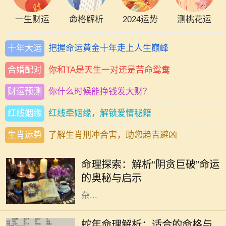
一生财运
命格解析
2024运势
测桃花运
十年大运
把握命运黄金十年走上人生巅峰
合婚配对
你和TA是天生一对还是苦命鸳鸯
财运预测
你什么时候能挣钱发大财？
红线姻缘
红线牵姻缘，解锁爱情秘籍
生肖运势
了解生肖刑冲合害，助您趋吉避凶
命理学作为中国传统文化的一部分，
一直以来被人们广泛探讨和应用。在
命理探索：解析“阴贪巨破”命运
众多命格中，“阴贪巨破”命是一种较
的奥秘与启示
为特殊的命型，通常被认为具有复
杂...
在中国传统命理学中，蛇被视为智慧
与灵性的象征，蛇年出生的人通常被
蛇年命理解析：适合的命格与