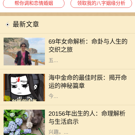
帮你调和恋情婚姻
领取我的八字姻缘分析
最新文章
在中国的传统文化中，命理学一直占
据着重要的地位。特别是对于1969年
69年女命解析：命卦与人生的
出生的女性，她们的命卦具有独特的
交织之旅
含义与特点。69年女命，通常属蛇，
五...
在中国传统的命理学中，每个人的命
运都与五行有着密切的关联。海中金
海中金命的最佳时辰：揭开命
命，作为金命的一种，其蕴含的不仅
运的神秘篇章
是金的特性，还有深厚的文化内涵。
今...
在中国传统命理学中，出生年份常常
被视为一个人命运的重要标志。
20156年出生的人：命理解析
20156年，随着时代的变迁，许多人
与生活启示
对这一年份的命理特征产生了浓厚的
兴趣。...
在中华文化中，命理学与八字的研究