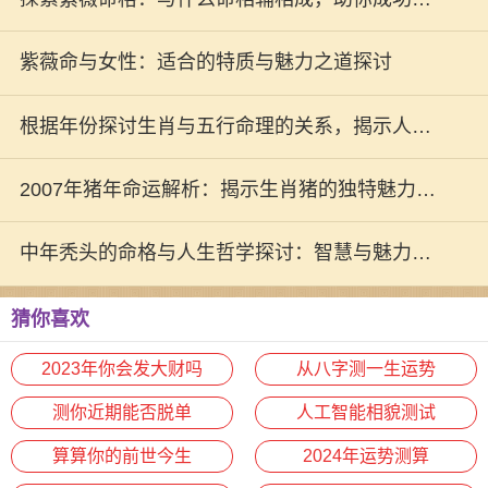
生之路
紫薇命与女性：适合的特质与魅力之道探讨
根据年份探讨生肖与五行命理的关系，揭示人生
秘密！
2007年猪年命运解析：揭示生肖猪的独特魅力与
人生道路
中年秃头的命格与人生哲学探讨：智慧与魅力的
别样体现
猜你喜欢
2023年你会发大财吗
从八字测一生运势
测你近期能否脱单
人工智能相貌测试
算算你的前世今生
2024年运势测算