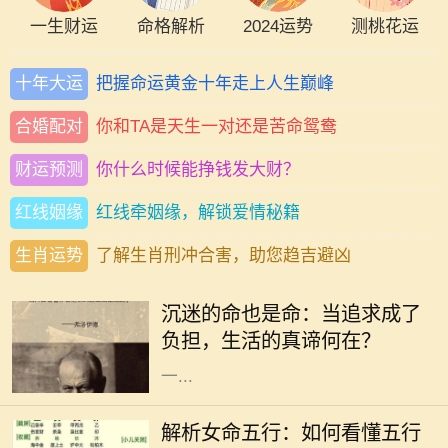
一生财运
命格解析
2024运势
测桃花运
十年大运
把握命运黄金十年走上人生巅峰
合婚配对
你和TA是天生一对还是苦命鸳鸯
财运预测
你什么时候能挣钱发大财？
红线姻缘
红线牵姻缘，解锁爱情秘籍
生肖运势
了解生肖刑冲合害，助您趋吉避凶
在这个快速发展的社会中，许多人为
了追求自己的兴趣与爱好，甚至是事
沉迷的命也是命：当追求成了
业，不惜陷入沉迷的状态。沉迷看似
负担，生活的真谛何在？
是对某件事的热爱，但当热爱演变为
一...
在中国传统命理学中，五行是理解命
运的重要工具。五行分别为金、木、
解析女命五行：如何看懂五行
水、火、土，它们相互生克，影响着