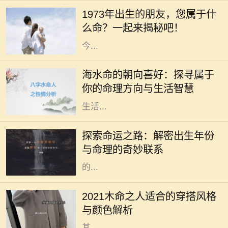
出生的年份、五行和生肖密切相关。
1973年出生的朋友，您属于什
1973年，这个年份不仅是新历史的起
么命？一起来揭秘吧！
点，更是成千上万生命的诞生之年。
今...
在命理学中，海水命是一种受人喜爱
的命格。它代表着依赖变化与流动的
海水命的朝向喜好：探寻属于
特性，仿佛大海一般，能够包容万
你的命理方向与生活智慧
象，适应环境。而海水命的人在选择
生活...
在中国传统文化中，命理学一直扮演
着重要的角色。古人相信，一个人出
探索命运之路：解密出生年份
生的年份、月份、日期和时辰直接影
与命理的奇妙联系
响着他们的命运。而其中，出生年份
的...
2021年是农历辛丑年，对于木命的人
而言，这一年的穿搭选择直接影响着
2021木命之人适合的穿搭风格
他们的气场与运势。木命属于五行中
与颜色解析
的一种，象征着生长、旺盛与活力，
其...