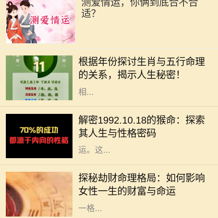
测爱情运，你俩到底合不合
适？
在中国传统文化中，生肖和五行是命
理学中两个重要的元素。每一个生肖
根据年份探讨生肖与五行命理
年都有其独特的五行属性，这不仅影
的关系，揭示人生秘密！
响着个人的性格特征，还与命运息息
相...
在中华文化中，十二生肖不仅仅是一
种标志，更蕴含着丰富的哲学和人生
解密1992.10.18的猴命：探索
智慧。我们今天要探讨的是1992年
其人生与性格密码
10月18日出生的猴命人的性格与命
运。这...
在命理学中，劫财格局常常被视为一
种特殊的命理趋势，尤其对女性而
探秘劫财命理格局：如何影响
言，它不仅影响着她的财富，还深刻
女性一生的财富与命运
影响着她的生活与人际关系。了解这
一格...
在中华文化中，名字不仅承载了父母