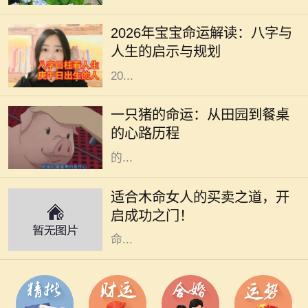
一直以来备受关注。每一个新生命的
2026年宝宝命运解读：八字与
降临，都与其出生年份、月份、日期
人生的启示与规划
和时间紧密相连。从这个角度出发，
20...
在阳光明媚的午后，农田里传来阵阵
悦耳的叫声，一只肥胖的猪悠然自得
一只猪的命运：从田园到餐桌
地在泥土中打滚。它的生活似乎无忧
的心路历程
无虑，每天享受着阳光、青草和农民
的...
木命女人在五行中代表着生机与创造
力，她们通常具有强烈的好奇心和创
适合木命女人的买卖之道，开
造精神，适合从事与艺术、教育、咨
启成功之门！
询等相关的行业。本文将深入探讨木
命...