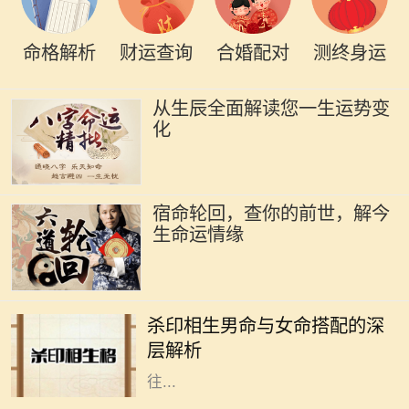
命格解析
财运查询
合婚配对
测终身运
从生辰全面解读您一生运势变
化
宿命轮回，查你的前世，解今
生命运情缘
在命理学中，男女命的搭配一直是一
个重要的话题，尤其是杀印相生的男
杀印相生男命与女命搭配的深
命。这种命格的特点是：杀星有力，
层解析
印绶相生，意味着这个男性的个性往
往...
在中华文化中，每个人的命运都与其