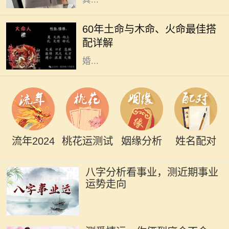
在中国传统命理学中，每个人的命格
都是不同的，而土命、木命和火命则
60年土命与木命、火命最佳搭
是常被讨论的一类。这种讨论不仅涉
配详解
及到个人命理，还影响着人际关系、
婚...
流年2024
桃花运测试
姻缘分析
姓名配对
八字分析看事业，测近期事业
运势走向