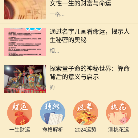
女性一生的财富与命运
影响着她的生活与人际关系。了解这
一格...
在中华文化中，名字不仅承载了父母
的期望和美好寓意，更在某种程度上
通过名字几画看命运，揭示人
与一个人的命运息息相关。特别是名
生秘密的奥秘
字的笔画数，常被认为与其五行属性
相...
在中国传统文化中，算命是一门古老
而神秘的艺术，涉及到命理、五行、
探索童子命的神秘世界：算命
阴阳等多种哲学原理。童子命，作为
背后的意义与启示
其中的一个重要概念，常常引发人们
的...
一生财运
命格解析
2024运势
测桃花运