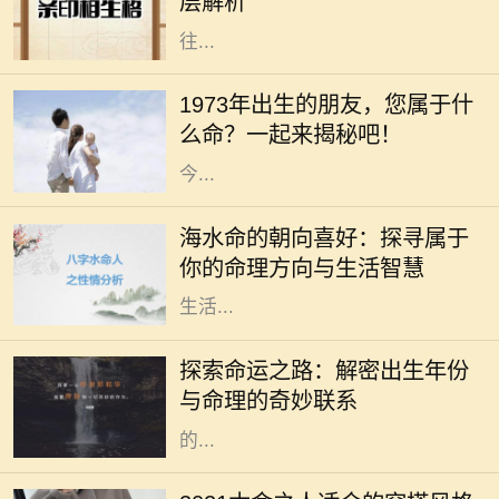
层解析
印绶相生，意味着这个男性的个性往
往...
在中华文化中，每个人的命运都与其
出生的年份、五行和生肖密切相关。
1973年出生的朋友，您属于什
1973年，这个年份不仅是新历史的起
么命？一起来揭秘吧！
点，更是成千上万生命的诞生之年。
今...
在命理学中，海水命是一种受人喜爱
的命格。它代表着依赖变化与流动的
海水命的朝向喜好：探寻属于
特性，仿佛大海一般，能够包容万
你的命理方向与生活智慧
象，适应环境。而海水命的人在选择
生活...
在中国传统文化中，命理学一直扮演
着重要的角色。古人相信，一个人出
探索命运之路：解密出生年份
生的年份、月份、日期和时辰直接影
与命理的奇妙联系
响着他们的命运。而其中，出生年份
的...
2021年是农历辛丑年，对于木命的人
而言，这一年的穿搭选择直接影响着