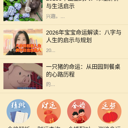
20156年，随着时代的变迁，许多人
与生活启示
对这一年份的命理特征产生了浓厚的
兴趣。...
在中华文化中，命理学与八字的研究
一直以来备受关注。每一个新生命的
2026年宝宝命运解读：八字与
降临，都与其出生年份、月份、日期
人生的启示与规划
和时间紧密相连。从这个角度出发，
20...
在阳光明媚的午后，农田里传来阵阵
悦耳的叫声，一只肥胖的猪悠然自得
一只猪的命运：从田园到餐桌
地在泥土中打滚。它的生活似乎无忧
的心路历程
无虑，每天享受着阳光、青草和农民
的...