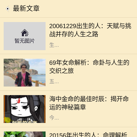
最新文章
在我们的人生旅途中，每个出生日期
都蕴含着独特的命理密码。对于2006
20061229出生的人：天赋与挑
年12月29日出生的人来说，他们的命
战并存的人生之路
运之路充满了挑战与机遇。这一天出
生...
在中国的传统文化中，命理学一直占
据着重要的地位。特别是对于1969年
69年女命解析：命卦与人生的
出生的女性，她们的命卦具有独特的
交织之旅
含义与特点。69年女命，通常属蛇，
五...
在中国传统的命理学中，每个人的命
运都与五行有着密切的关联。海中金
海中金命的最佳时辰：揭开命
命，作为金命的一种，其蕴含的不仅
运的神秘篇章
是金的特性，还有深厚的文化内涵。
今...
在中国传统命理学中，出生年份常常
被视为一个人命运的重要标志。
20156年出生的人：命理解析