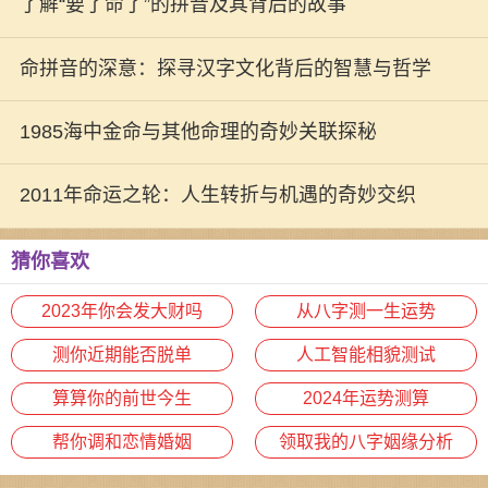
新方向
了解“要了命了”的拼音及其背后的故事
命拼音的深意：探寻汉字文化背后的智慧与哲学
1985海中金命与其他命理的奇妙关联探秘
2011年命运之轮：人生转折与机遇的奇妙交织
猜你喜欢
2023年你会发大财吗
从八字测一生运势
测你近期能否脱单
人工智能相貌测试
算算你的前世今生
2024年运势测算
帮你调和恋情婚姻
领取我的八字姻缘分析