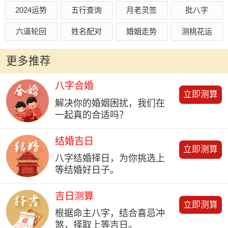
2024运势
五行查询
月老灵签
批八字
六道轮回
姓名配对
婚姻走势
测桃花运
更多推荐
八字合婚
立即测算
解决你的婚姻困扰，我们在
一起真的合适吗？
结婚吉日
立即测算
八字结婚择日，为你挑选上
等结婚好日子。
吉日测算
立即测算
根据命主八字，结合喜忌冲
煞，择取上等吉日。