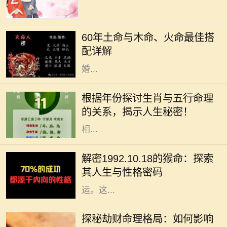
在中国传统命理学中，每个人的命格
都是不同的，而土命、木命和火命则
60年土命与木命、火命最佳搭
是常被讨论的一类。这种讨论不仅涉
配详解
及到个人命理，还影响着人际关系、
婚...
在中国传统文化中，生肖和五行是命
理学中两个重要的元素。每一个生肖
根据年份探讨生肖与五行命理
年都有其独特的五行属性，这不仅影
的关系，揭示人生秘密！
响着个人的性格特征，还与命运息息
相...
在中华文化中，十二生肖不仅仅是一
种标志，更蕴含着丰富的哲学和人生
解密1992.10.18的猴命：探索
智慧。我们今天要探讨的是1992年
其人生与性格密码
10月18日出生的猴命人的性格与命
运。这...
在命理学中，劫财格局常常被视为一
种特殊的命理趋势，尤其对女性而
探秘劫财命理格局：如何影响
言，它不仅影响着她的财富，还深刻