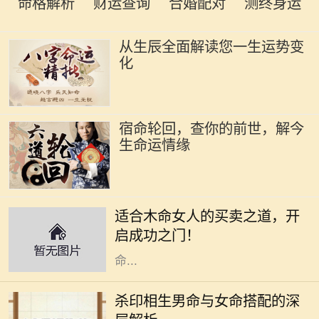
命格解析
财运查询
合婚配对
测终身运
从生辰全面解读您一生运势变
化
宿命轮回，查你的前世，解今
生命运情缘
木命女人在五行中代表着生机与创造
力，她们通常具有强烈的好奇心和创
适合木命女人的买卖之道，开
造精神，适合从事与艺术、教育、咨
启成功之门！
询等相关的行业。本文将深入探讨木
命...
在命理学中，男女命的搭配一直是一
个重要的话题，尤其是杀印相生的男
杀印相生男命与女命搭配的深
命。这种命格的特点是：杀星有力，