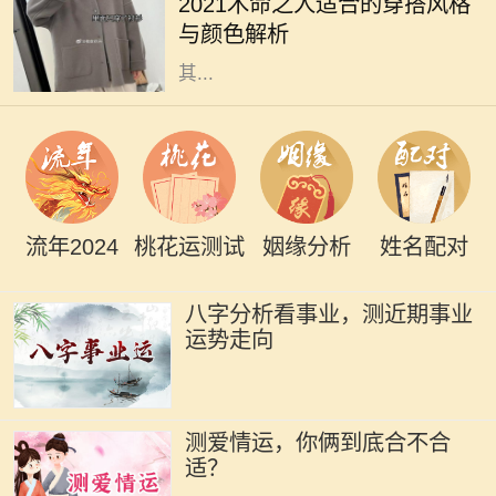
2021木命之人适合的穿搭风格
他们的气场与运势。木命属于五行中
与颜色解析
的一种，象征着生长、旺盛与活力，
其...
流年2024
桃花运测试
姻缘分析
姓名配对
八字分析看事业，测近期事业
运势走向
测爱情运，你俩到底合不合
适？