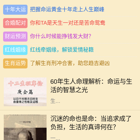
十年大运
把握命运黄金十年走上人生巅峰
合婚配对
你和TA是天生一对还是苦命鸳鸯
财运预测
你什么时候能挣钱发大财？
红线姻缘
红线牵姻缘，解锁爱情秘籍
生肖运势
了解生肖刑冲合害，助您趋吉避凶
在中国传统文化中，命理学是一门博
大精深的学问。对于1960年出生的
60年生人命理解析：命运与生
人，俗称“60年生人”，他们的命理特
活的智慧之光
征，往往吸引着众多人的关注。根据
生...
在这个快速发展的社会中，许多人为
了追求自己的兴趣与爱好，甚至是事
沉迷的命也是命：当追求成了
业，不惜陷入沉迷的状态。沉迷看似
负担，生活的真谛何在？
是对某件事的热爱，但当热爱演变为
一...