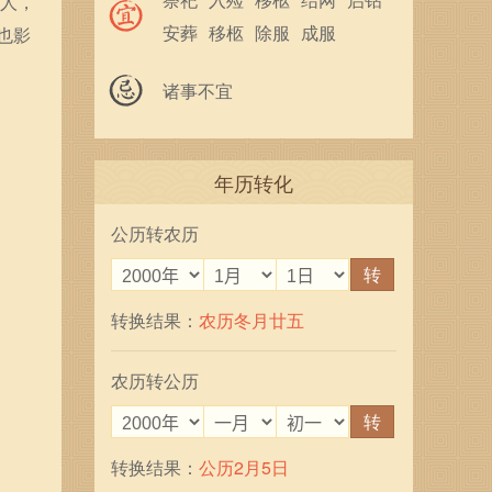
的人，
安葬
移柩
除服
成服
也影
馀事勿取
诸事不宜
年历转化
公历转农历
转
转换结果：
农历冬月廿五
农历转公历
转
转换结果：
公历2月5日