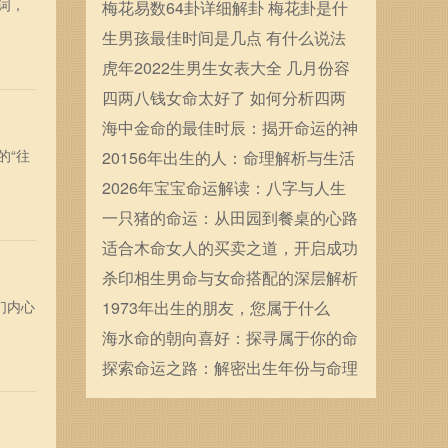
词，
确定的
梅花易数64卦详细解卦 梅花卦是什
么
生男孩最佳时间是几点 有什么说法
虎年2022生男生女表大全 几月份容
易生男宝宝
四两八钱女命太好了 如何分析四两
八钱女命
海中金命的最佳时辰：揭开命运的神
的“往
秘篇章
20156年出生的人：命理解析与生活
启示
2026年宝宝命运解读：八字与人生
的启示与规划
一只猪的命运：从田园到餐桌的心路
历程
适合木命女人的买卖之道，开启成功
之门！
杀印相生男命与女命搭配的深层解析
们内心
1973年出生的朋友，您属于什么
命？一起来揭秘吧！
海水命的朝向喜好：探寻属于你的命
理方向与生活智慧
探索命运之路：解密出生年份与命理
的奇妙联系