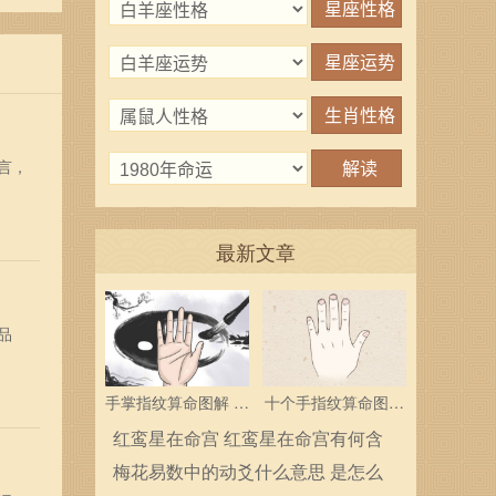
言，
最新文章
品
手掌指纹算命图解 三
十个手指纹算命图解
个斗多为中层领导
分析指纹算命是什么
红鸾星在命宫 红鸾星在命宫有何含
义
梅花易数中的动爻什么意思 是怎么