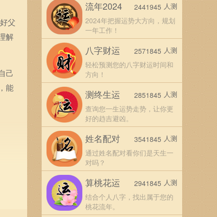
流年2024
人测
2441945
2024年把握运势大方向，规划
和好父
一年工作！
理解
八字财运
人测
2571845
轻松预测您的八字财运时间和
自己
方向！
，能
测终生运
人测
2851845
查询您一生运势走势，让你更
好的趋吉避凶。
姓名配对
人测
3541845
通过姓名配对看你们是天生一
对吗？
算桃花运
人测
2941845
结合个人八字，找出属于您的
桃花流年。