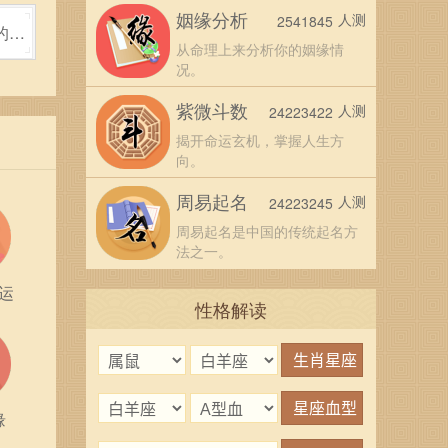
姻缘分析
人测
2541845
的钥
从命理上来分析你的姻缘情
况。
紫微斗数
人测
24223422
揭开命运玄机，掌握人生方
向。
周易起名
人测
24223245
责任感
周易起名是中国的传统起名方
是他
法之一。
运
性格解读
长与优
出精
缘