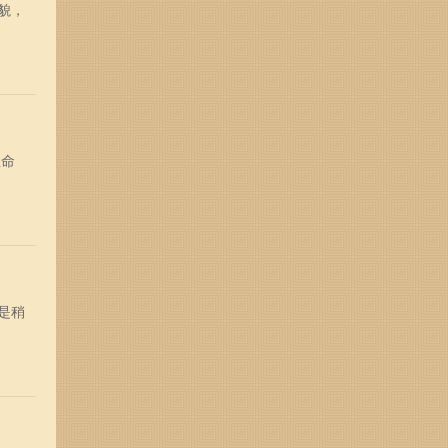
貌，
生命
是稍