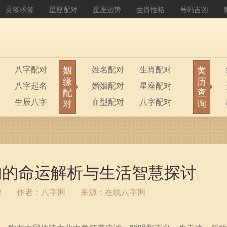
灵签求签
星座配对
星座运势
生肖性格
号码吉凶
姻
黄
八字配对
姓名配对
生肖配对
缘
历
八字起名
婚姻配对
星座配对
配
查
生辰八字
血型配对
八字配对
对
询
八字排盘
公司起名
属狗的命运解析与生活智慧探讨
2
作者：八字网
来源：在线八字网