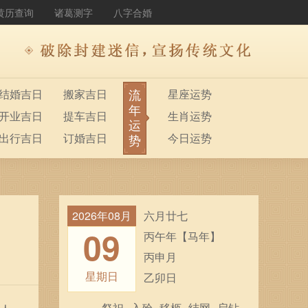
黄历查询
诸葛测字
八字合婚
流
结婚吉日
搬家吉日
星座运势
年
开业吉日
提车吉日
生肖运势
运
出行吉日
订婚吉日
今日运势
势
2026年08月
六月廿七
09
丙午年【马年】
丙申月
星期日
乙卯日
祭祀
入殓
移柩
结网
启钻