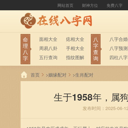
网站首页
财神方位
免费八字
命
八
面相大全
痣相大全
八字合婚
理
字
周易八卦
手相大全
八字预测
八
查
五行查询
指纹图解
四柱八字
字
询
生男生女
称骨算命
六十甲子
首页
>
姻缘配对
>
生肖配对
前世今生
塔罗占卜
八字财运
紫微斗数
梅花易数
生于1958年，
发布时间：2025-06-1