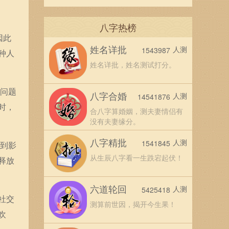
八字热榜
因此
姓名详批
人测
1543987
种人
姓名详批，姓名测试打分。
析问题
八字合婚
人测
14541876
时，
合八字算婚姻，测夫妻情侣有
没有夫妻缘分。
八字精批
人测
1541845
受到影
从生辰八字看一生跌宕起伏！
释放
六道轮回
人测
5425418
社交
测算前世因，揭开今生果！
欢