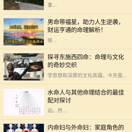
事...
在传统的命理学说中，男命带福星被
认为是一种吉祥的命格，这种命格的
男命带福星，助力人生逆袭，
人往往能够在生活中享受到许多意想
财运亨通的命理解析！
不到的好运和福气。福星是指那些能
够...
在中国古老的命理文化中，“东施”和
探寻东施西四命：命理与文化
“西四命”这两个概念常常引起人们的
的奇妙交织
好奇。这些术语背后蕴藏着丰富的哲
学思想和深厚的文化底蕴，今天我...
水命的人在五行中象征着智慧与流
动，具有灵活应变的特性。他们通常
水命人与其他命理结合的最佳
性情温和，富有同情心，善于倾听与
配对探讨
理解他人，因此在社交圈中颇受欢
迎。然...
在中国传统文化中，家庭的结构和成
员的角色有着深厚的历史渊源。内命
内命妇与外命妇：家庭角色的
妇与外命妇两个概念，时常引发人们