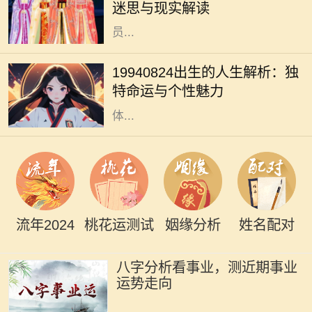
迷思与现实解读
的思考与讨论。它们不仅仅是家庭成
员...
1994年8月24日，许多人在这个时刻
降生，承载着独特的命运与个性。这
19940824出生的人生解析：独
一天，由于其日期的特殊性，赋予了
特命运与个性魅力
出生在这一天的人成为不同寻常的个
体...
流年2024
桃花运测试
姻缘分析
姓名配对
八字分析看事业，测近期事业
运势走向