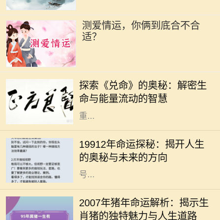
测爱情运，你俩到底合不合
适？
在浩瀚的中华文化中，易经作为一部
经典之作，不仅传承了千年智慧，更
探索《兑命》的奥秘：解密生
为我们提供了洞察生活与生命的独特
命与能量流动的智慧
视角。其中，《兑命》作为易经中的
重...
在我们的生命旅程中，许多人常常会
好奇自己命运的轨迹以及未来的走
19912年命运探秘：揭开人生
向，而“19912年”这一数字又代表着
的奥秘与未来的方向
什么呢？它可能是一个深奥的命理符
号...
生肖猪是中国传统文化中的一种重要
象征，与其相关的命运常常引发广泛
2007年猪年命运解析：揭示生
的讨论。2007年是猪年，而出生于这
肖猪的独特魅力与人生道路
一年的朋友们，常常被认为拥有独特