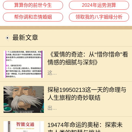
算算你的前世今生
2024年运势测算
帮你调和恋情婚姻
领取我的八字姻缘分析
最新文章
在这个快节奏的时代，爱情似乎变得
越来越稀薄。然而，在某些情感的角
《爱情的奇迹：从“惜你惜命”看
落，却依旧有一种深沉而细腻的情感
情感的细腻与深刻》
在悄然滋长。那就是“惜你惜命”。
这...
在命理学中，每个人的生日都承载着
独特的命运密码。1995年2月13日，
探秘19950213这一天的命理与
这一天的出生者往往被认为拥有丰富
人生旅程的奇妙联结
的内在潜能与无限的可能性。那么，
出...
19474年，这一神秘的年份似乎充满
了无尽的可能性与挑战。对于每一个
19474年命运的奥秘：探索未
生命而言，命运从来没有固定的答